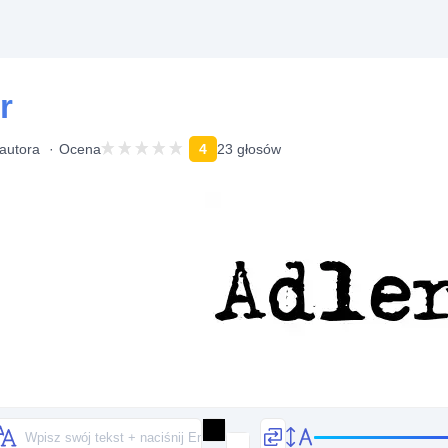
r
autora
Ocena
4
23 głosów