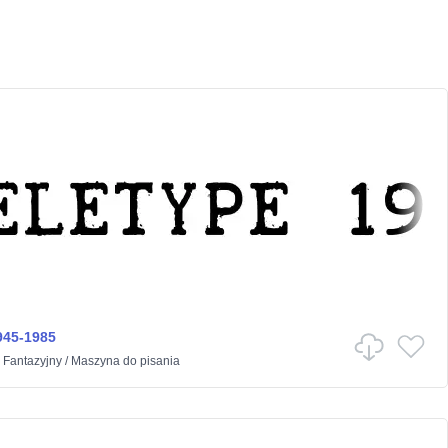
945-1985
w
Fantazyjny
/
Maszyna do pisania