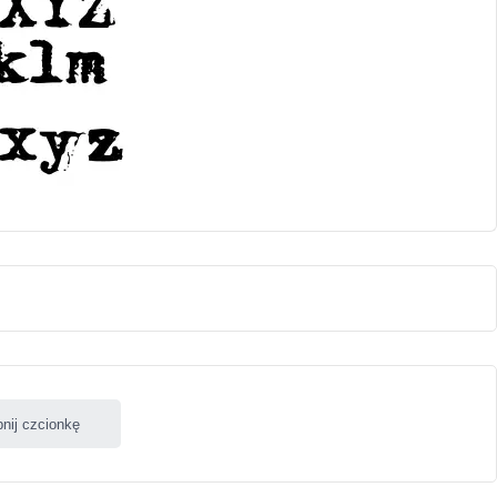
nij czcionkę