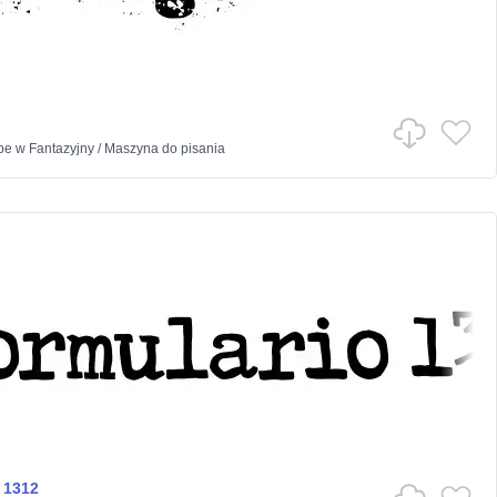
pe
w
Fantazyjny
/
Maszyna do pisania
 1312