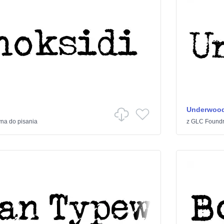
Underwood
na do pisania
z
GLC Foundr