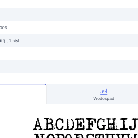
2006
ttf)
, 1
styl
Wodospad