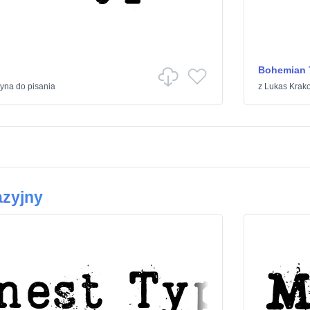
Bohemian 
yna do pisania
z
Lukas Krak
azyjny