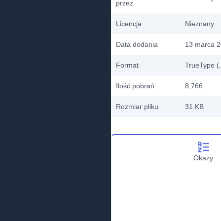
przez
Licencja
Nieznany
Data dodania
13 marca 
Format
TrueType (.
Ilość pobrań
8,766
Rozmiar pliku
31 KB
Okazy