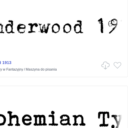
 1913
y
w
Fantazyjny
/
Maszyna do pisania