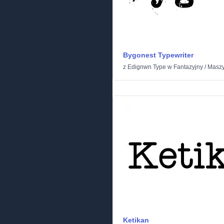
Bygonest Typewriter
z
Edignwn Type
w
Fantazyjny
/
Maszy
Ketikan