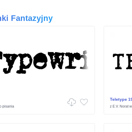
ki Fantazyjny
Teletype 1
 pisania
z
E.V. Norat