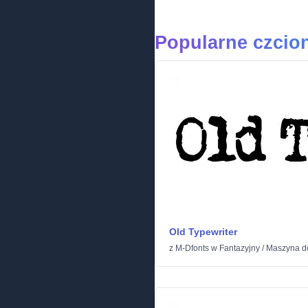
Popularne czcion
Old Typewriter
z
M-Dfonts
w
Fantazyjny
/
Maszyna do