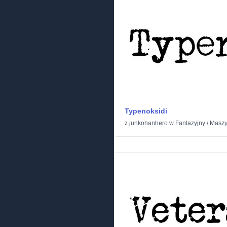
Typenoksidi
z
junkohanhero
w
Fantazyjny
/
Maszy