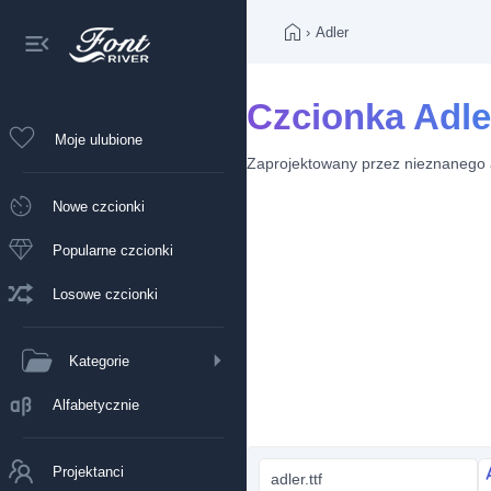
›
Adler
Czcionka Adle
Moje ulubione
Zaprojektowany przez
nieznanego 
Nowe czcionki
Popularne czcionki
Losowe czcionki
Kategorie
Alfabetycznie
Projektanci
adler.ttf