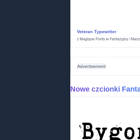
Veteran Typewriter
z
Magique Fonts
w
Fantazyjny
/
Masz
Advertisement
Nowe czcionki Fant