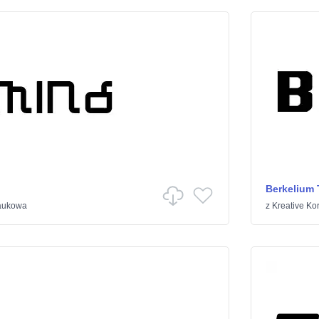
Berkelium 
naukowa
z
Kreative Ko