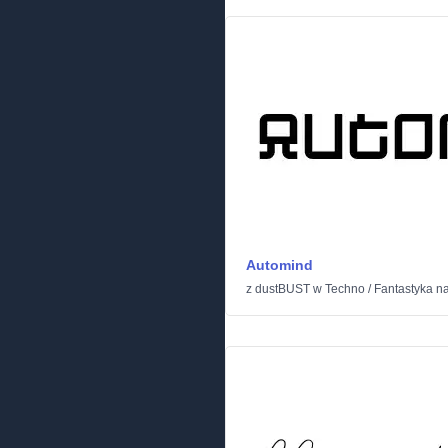
Automind
z
dustBUST
w
Techno
/
Fantastyka 