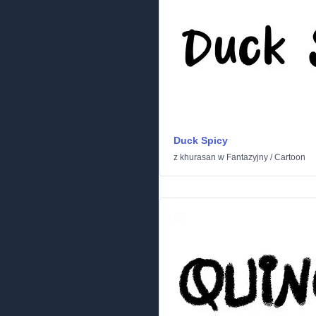
Duck Spicy
z
khurasan
w
Fantazyjny
/
Cartoon