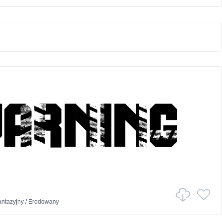
antazyjny
/
Erodowany