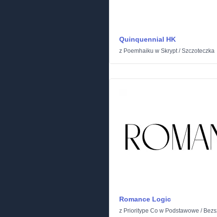
Quinquennial HK
z
Poemhaiku
w
Skrypt
/
Szczoteczka
Romance Logic
z
Prioritype Co
w
Podstawowe
/
Bezs