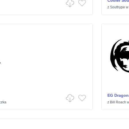
Cooler Sou
z
Southype
EG Dragon
czka
z
Bill Roach