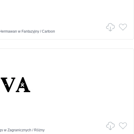
Hermawan
w
Fantazyjny
/
Cartoon
gs
w
Zagranicznych
/
Różny