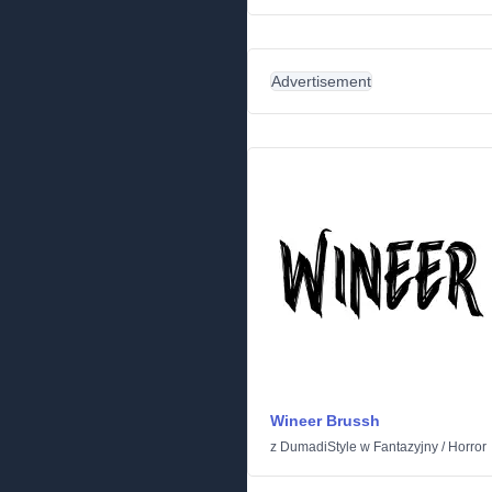
Advertisement
Wineer Brussh
z
DumadiStyle
w
Fantazyjny
/
Horror