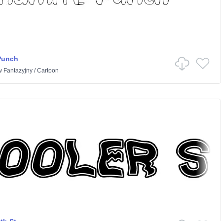
Punch
w
Fantazyjny
/
Cartoon