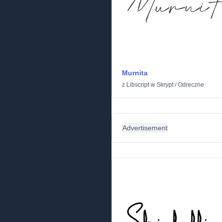
Murnita
z
Libscript
w
Skrypt
/
Odreczne
Advertisement