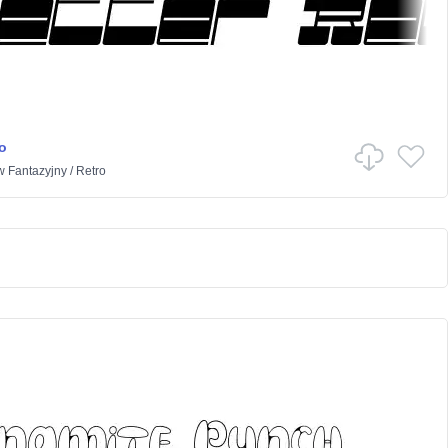
o
w
Fantazyjny
/
Retro