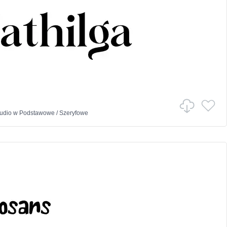
tudio
w
Podstawowe
/
Szeryfowe