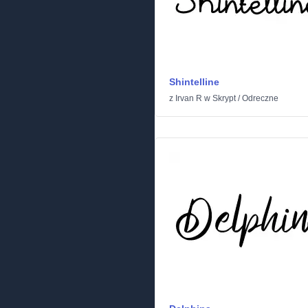
Shintelline
z
Irvan R
w
Skrypt
/
Odreczne