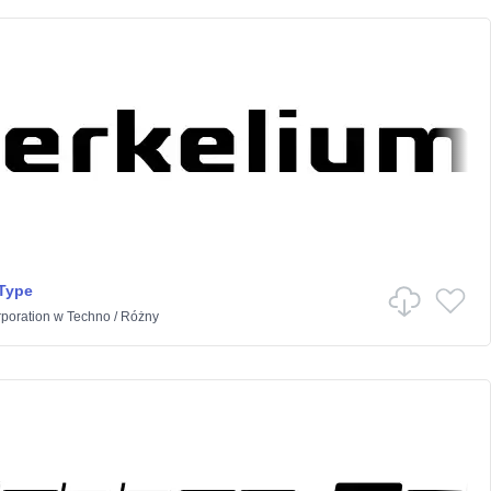
Type
rporation
w
Techno
/
Różny