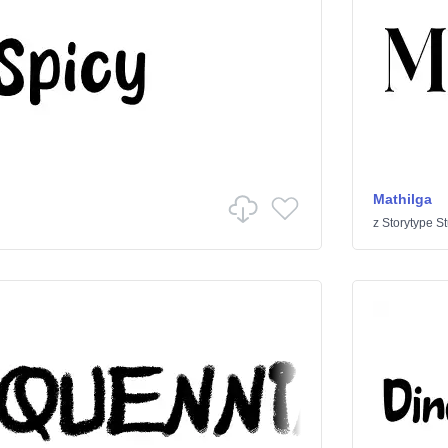
Mathilga
z
Storytype S