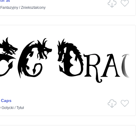
th St
w
Fantazyjny
/
Zniekształcony
 Caps
w
Gotycki
/
Tytuł