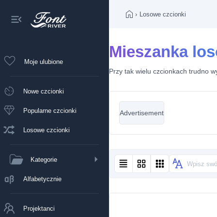
›
Losowe czcionki
Mieszanka lo
Moje ulubione
Przy tak wielu czcionkach trudno wy
Nowe czcionki
Popularne czcionki
Advertisement
Losowe czcionki
Kategorie
Alfabetycznie
Projektanci