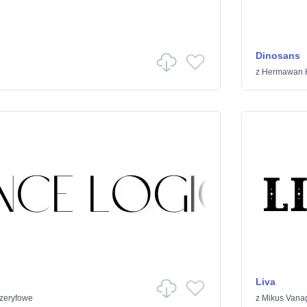
Dinosans
z
Hermawan 
Liva
zeryfowe
z
Mikus Vana