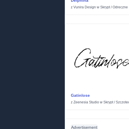
Delphina
z
Vunira Design
w
Skrypt
/
Odreczne
Gatinlose
z
Zeenesia Studio
w
Skrypt
/
Szczote
Advertisement