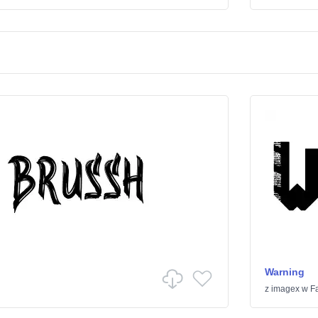
Warning
z
imagex
w
F