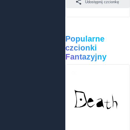
Udostępnij czcionkę
Popularne
czcionki
Fantazyjny