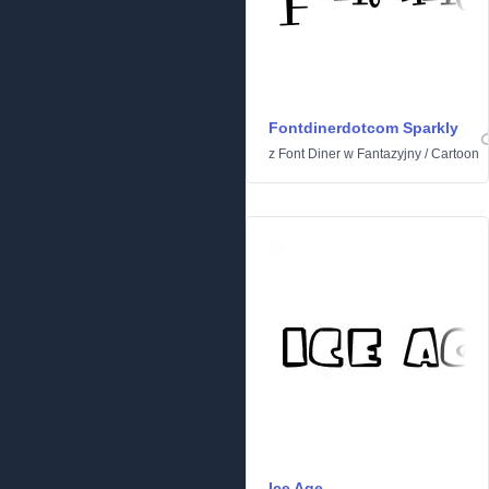
Fontdinerdotcom Sparkly
z
Font Diner
w
Fantazyjny
/
Cartoon
Ice Age