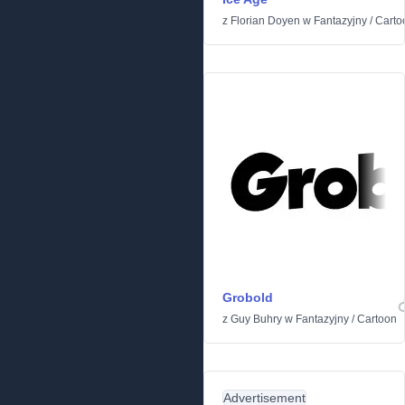
z
Florian Doyen
w
Fantazyjny
/
Carto
Grobold
z
Guy Buhry
w
Fantazyjny
/
Cartoon
Advertisement