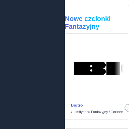
Nowe czcionki
Fantazyjny
Bigtro
z
Limitype
w
Fantazyjny
/
Cartoon