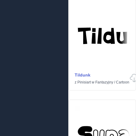
Tildunk
z
Pinisiart
w
Fantazyjny
/
Cartoon