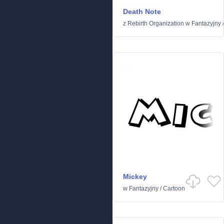
Death Note
z
Rebirth Organization
w
Fantazyjny
Mickey
w
Fantazyjny
/
Cartoon