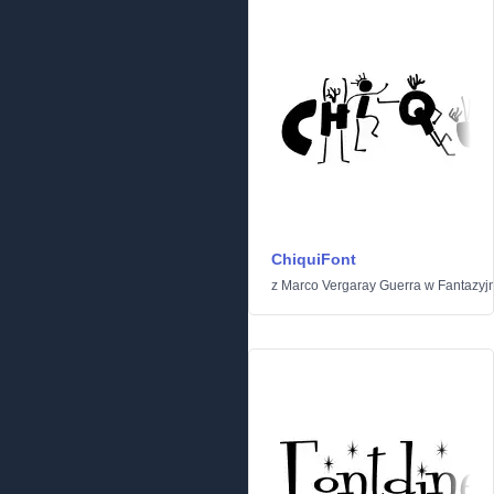
ChiquiFont
z
Marco Vergaray Guerra
w
Fantazyj