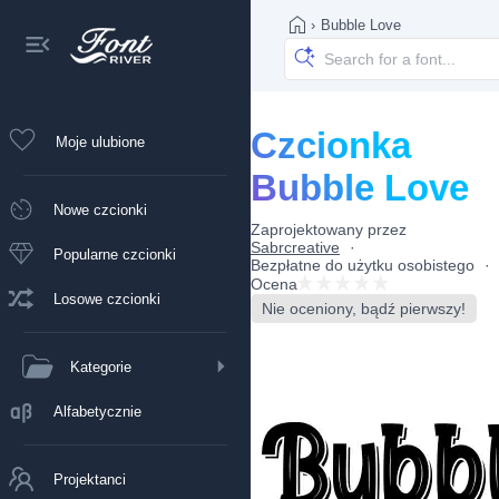
›
Bubble Love
Czcionka
Moje ulubione
Bubble Love
Nowe czcionki
Zaprojektowany przez
Sabrcreative
Popularne czcionki
Bezpłatne do użytku osobistego
Ocena
Losowe czcionki
Nie oceniony, bądź pierwszy!
Kategorie
Alfabetycznie
Projektanci