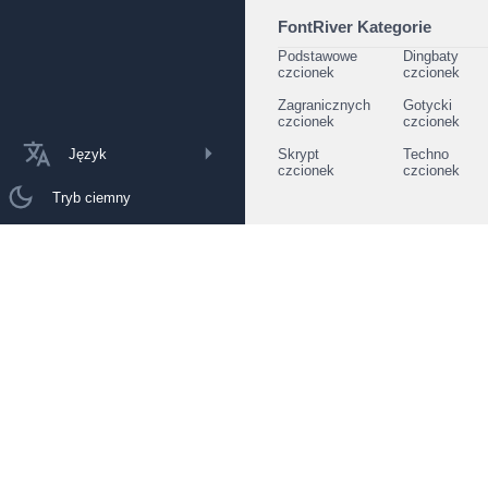
FontRiver Kategorie
Podstawowe
Dingbaty
czcionek
czcionek
Zagranicznych
Gotycki
czcionek
czcionek
Język
Skrypt
Techno
czcionek
czcionek
Tryb ciemny