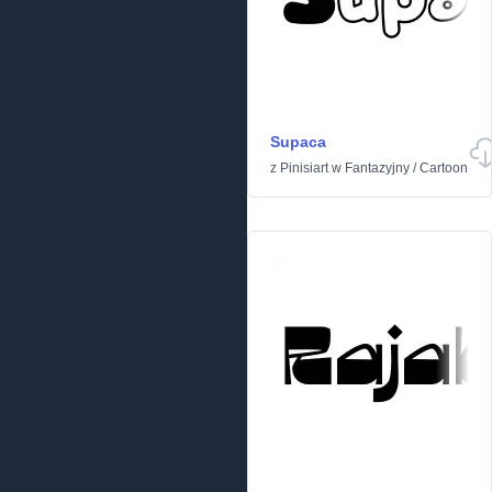
Supaca
z
Pinisiart
w
Fantazyjny
/
Cartoon