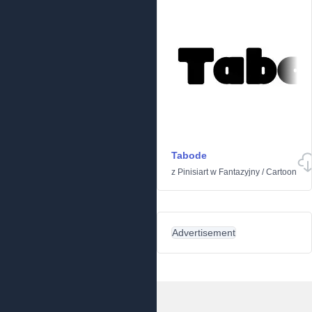
Tabode
z
Pinisiart
w
Fantazyjny
/
Cartoon
Advertisement