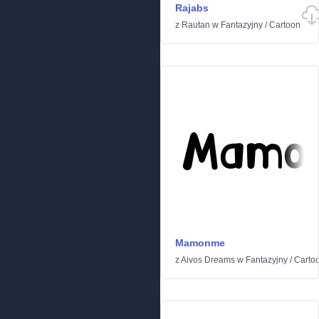
Rajabs
z
Rautan
w
Fantazyjny
/
Cartoon
Mamonme
z
Aivos Dreams
w
Fantazyjny
/
Carto