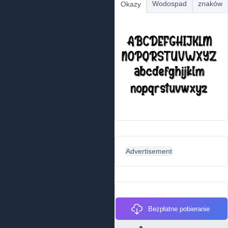
Wodospad
znaków
Okazy
Advertisement
Bezpłatne pobieranie