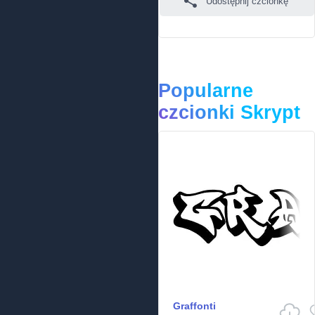
Udostępnij czcionkę
Popularne
czcionki Skrypt
Graffonti