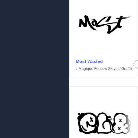
Most Wasted
z
Magique Fonts
w
Skrypt
/
Graffiti