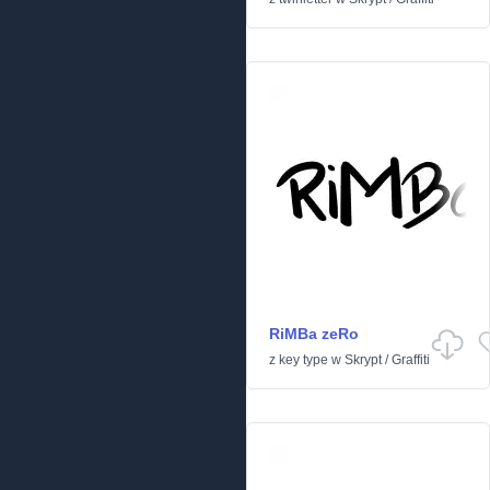
RiMBa zeRo
z
key type
w
Skrypt
/
Graffiti