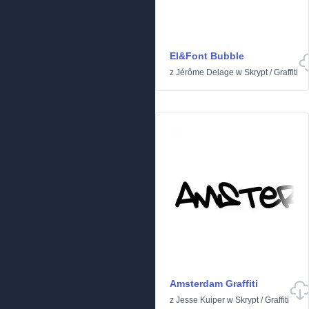
El&Font Bubble
z
Jérôme Delage
w
Skrypt
/
Graffiti
Amsterdam Graffiti
z
Jesse Kuiper
w
Skrypt
/
Graffiti