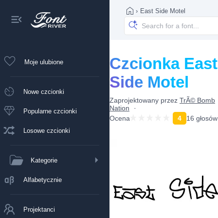
›
East Side Motel
Czcionka East
Moje ulubione
Side Motel
Nowe czcionki
Zaprojektowany przez
TrÃ© Bomb
Nation
Popularne czcionki
Ocena
4
16 głosów
Losowe czcionki
Kategorie
Alfabetycznie
Projektanci