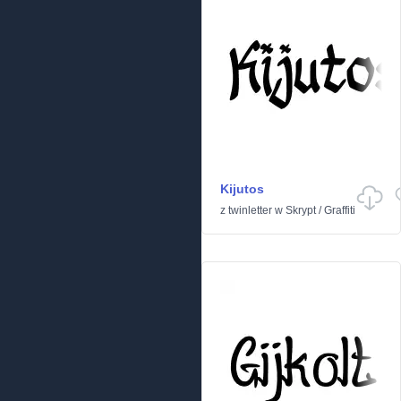
Kijutos
z
twinletter
w
Skrypt
/
Graffiti