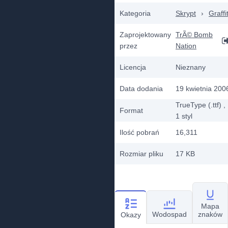
Kategoria
Skrypt
›
Graffit
Zaprojektowany
TrÃ© Bomb
przez
Nation
Licencja
Nieznany
Data dodania
19 kwietnia 200
TrueType (.ttf)
,
Format
1
styl
Ilość pobrań
16,311
Rozmiar pliku
17 KB
Mapa
Wodospad
znaków
Okazy