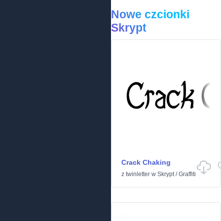
Nowe czcionki
Skrypt
Crack Chaking
z
twinletter
w
Skrypt
/
Graffiti