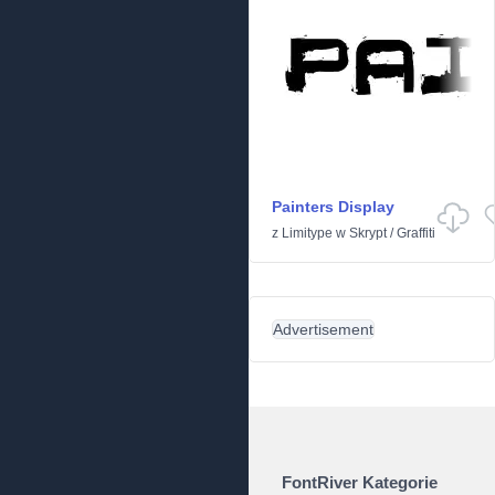
Painters Display
z
Limitype
w
Skrypt
/
Graffiti
Advertisement
FontRiver Kategorie