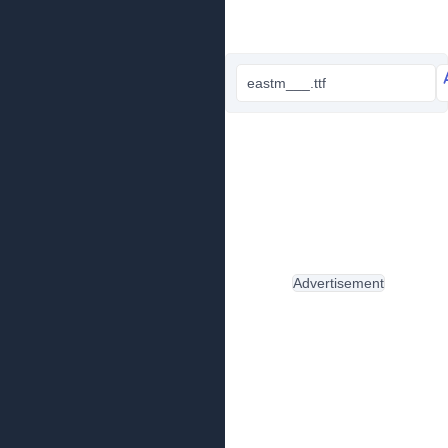
eastm___.ttf
Advertisement