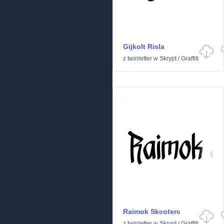
Gijkolt Risla
z
twinletter
w
Skrypt
/
Graffiti
Raimok Skcoterc
z
twinletter
w
Skrypt
/
Graffiti