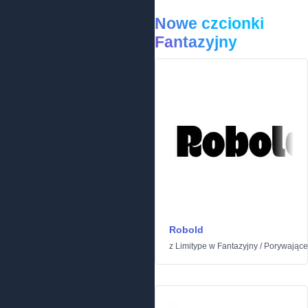
Nowe czcionki
Fantazyjny
Robold
z
Limitype
w
Fantazyjny
/
Porywające