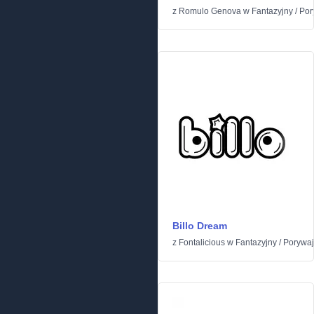
z
Romulo Genova
w
Fantazyjny
/
Por
Billo Dream
z
Fontalicious
w
Fantazyjny
/
Porywa