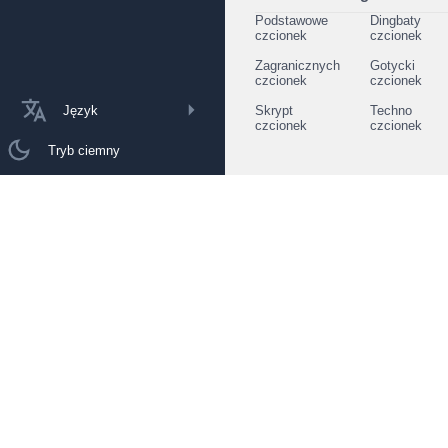
Podstawowe
Dingbaty
czcionek
czcionek
Zagranicznych
Gotycki
czcionek
czcionek
Język
Skrypt
Techno
czcionek
czcionek
Tryb ciemny