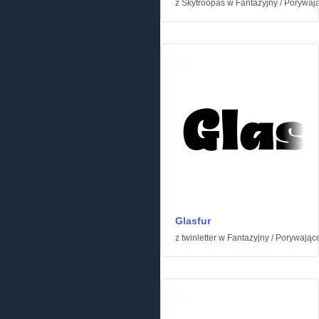
z
Skytroopas
w
Fantazyjny
/
Porywaj
Glasfur
z
twinletter
w
Fantazyjny
/
Porywając