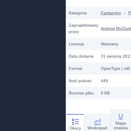
Kategoria
Fantazyjny
›
P
Zaprojektowany
Andrew McClus
przez
Licencja
Nieznany
Data dodania
31 sierpnia 201
Format
OpenType (.otf)
Ilość pobrań
449
Rozmiar pliku
5 KB
Mapa
Wodospad
znaków
Okazy