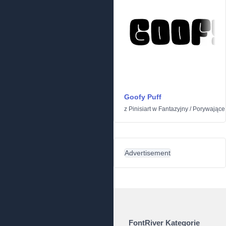
Goofy Puff
z
Pinisiart
w
Fantazyjny
/
Porywające
Advertisement
FontRiver Kategorie