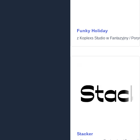
Funky Holiday
z
Koplexs Studio
w
Fantazyjny
/
Pory
Stacker