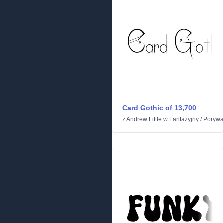
Card Gothic of 13,700
z
Andrew Little
w
Fantazyjny
/
Porywa