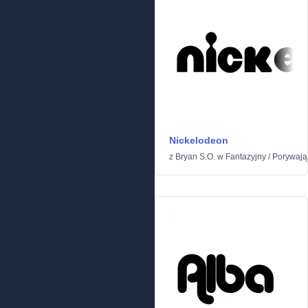
Nickelodeon
z
Bryan S.O.
w
Fantazyjny
/
Porywają