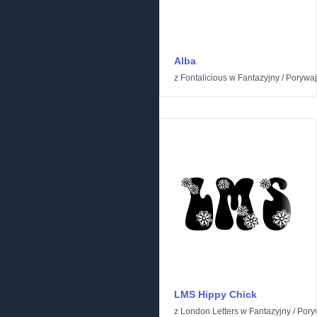
Alba
z
Fontalicious
w
Fantazyjny
/
Porywa
LMS Hippy Chick
z
London Letters
w
Fantazyjny
/
Pory