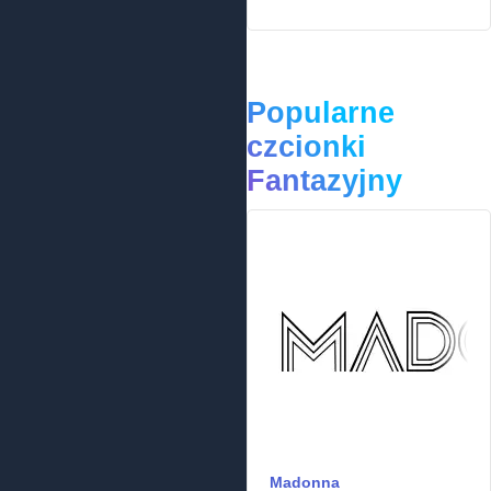
Popularne
czcionki
Fantazyjny
Madonna