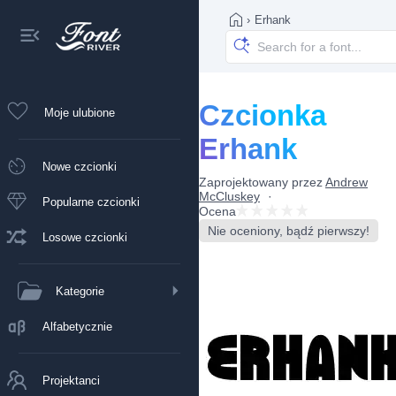
›
Erhank
Czcionka
Moje ulubione
Erhank
Nowe czcionki
Zaprojektowany przez
Andrew
McCluskey
Popularne czcionki
Ocena
Nie oceniony, bądź pierwszy!
Losowe czcionki
Kategorie
Alfabetycznie
Projektanci