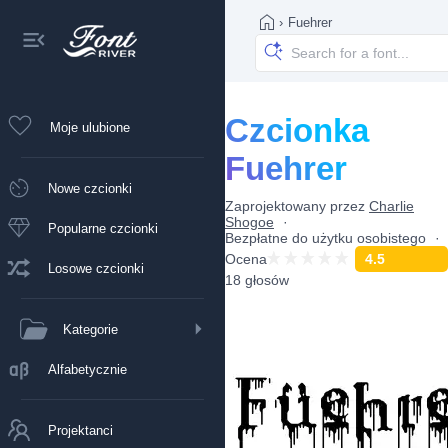
›
Fuehrer
Czcionka
Moje ulubione
Fuehrer
Nowe czcionki
Zaprojektowany przez
Charlie
Shogoe
Popularne czcionki
Bezpłatne do użytku osobistego
Ocena
4.5
Losowe czcionki
18 głosów
Kategorie
Alfabetycznie
Projektanci