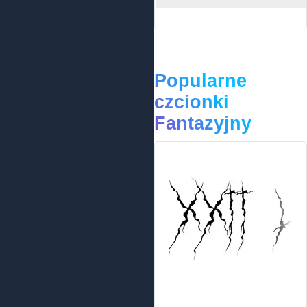
Popularne
czcionki
Fantazyjny