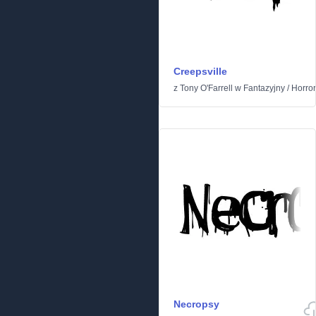
Creepsville
z
Tony O'Farrell
w
Fantazyjny
/
Horror
Necropsy