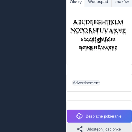
Wodospad
znaków
Okazy
Advertisement
Bezpłatne pobieranie
Udostępnij czcionkę