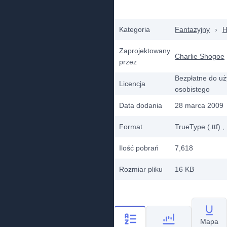
Kategoria
Fantazyjny
›
H
Zaprojektowany
Charlie Shogoe
przez
Bezpłatne do uż
Licencja
osobistego
Data dodania
28 marca 2009
Format
TrueType (.ttf)
,
Ilość pobrań
7,618
Rozmiar pliku
16 KB
Mapa