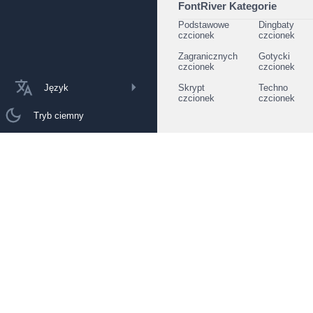
FontRiver Kategorie
Podstawowe
Dingbaty
czcionek
czcionek
Zagranicznych
Gotycki
czcionek
czcionek
Język
Skrypt
Techno
czcionek
czcionek
Tryb ciemny