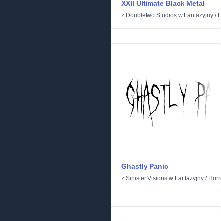
XXII Ultimate Black Metal
z
Doubletwo Studios
w
Fantazyjny
/
H
Ghastly Panic
z
Sinister Visions
w
Fantazyjny
/
Horr