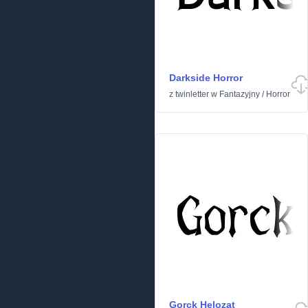
Darkside Horror
z
twinletter
w
Fantazyjny
/
Horror
Gorck Helozat