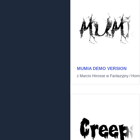
MUMIA DEMO VERSION
z
Marcio Hirosse
w
Fantazyjny
/
Horr