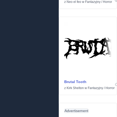
z
Neo el feo
w
Fantazyjny
/
Horror
Brutal Tooth
z
Kirk Shelton
w
Fantazyjny
/
Horror
Advertisement