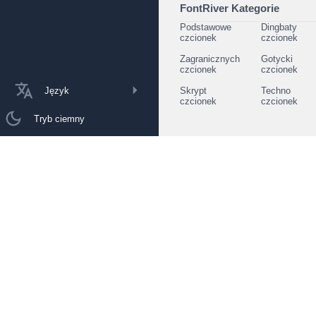
FontRiver Kategorie
Podstawowe
Dingbaty
czcionek
czcionek
Zagranicznych
Gotycki
czcionek
czcionek
Język
Skrypt
Techno
czcionek
czcionek
Tryb ciemny