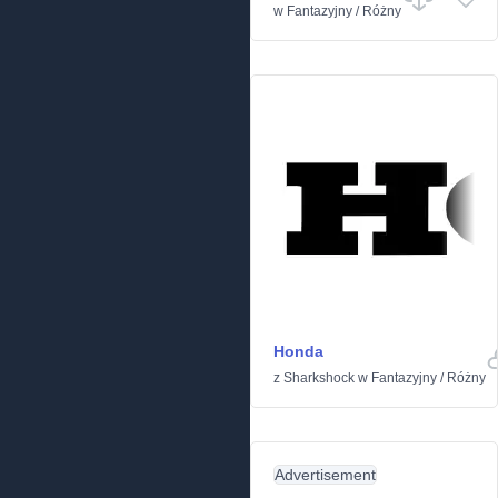
w
Fantazyjny
/
Różny
Honda
z
Sharkshock
w
Fantazyjny
/
Różny
Advertisement