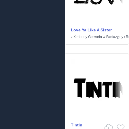
Love Ya Like A Sister
z
Kimberly Geswein
w
Fantazyjny
/
R
Tintin