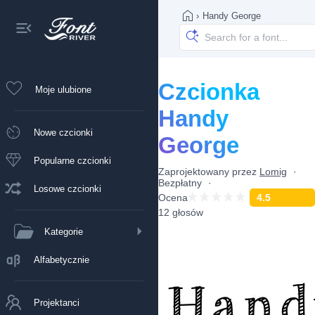
›
Handy George
Czcionka
Moje ulubione
Handy
Nowe czcionki
George
Popularne czcionki
Zaprojektowany przez
Lomig
Bezpłatny
Losowe czcionki
Ocena
4.5
12 głosów
Kategorie
Alfabetycznie
Projektanci