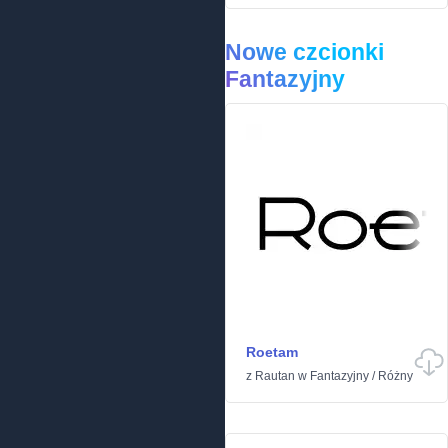
Nowe czcionki
Fantazyjny
Roetam
z
Rautan
w
Fantazyjny
/
Różny