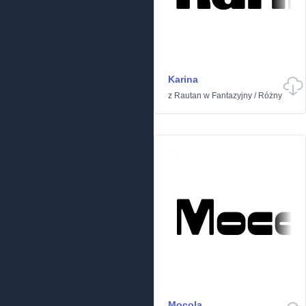
Karina
z
Rautan
w
Fantazyjny
/
Różny
Mocola