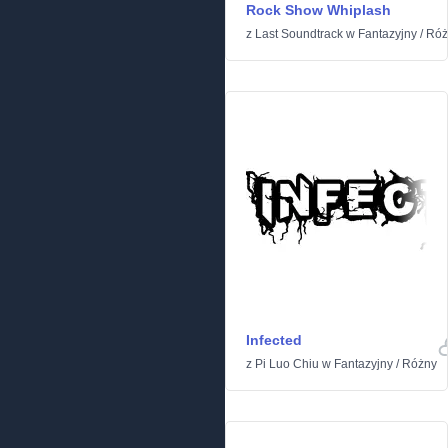
Rock Show Whiplash
z
Last Soundtrack
w
Fantazyjny
/
Róż
Infected
z
Pi Luo Chiu
w
Fantazyjny
/
Różny