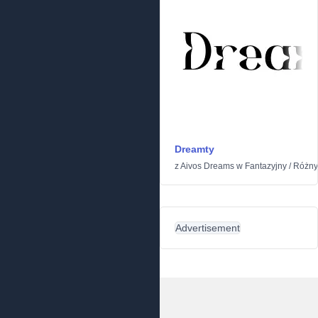
Dreamty
z
Aivos Dreams
w
Fantazyjny
/
Różny
Advertisement