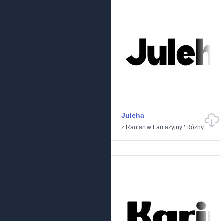
Juleha
z
Rautan
w
Fantazyjny
/
Różny