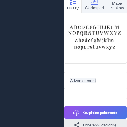
Mapa
Wodospad
znaków
Okazy
Advertisement
Bezpłatne pobieranie
Udostępnij czcionkę