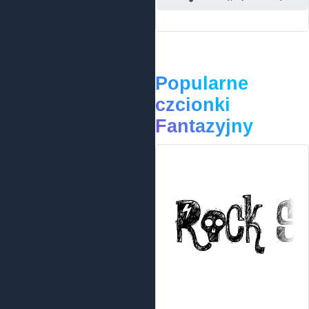
Popularne
czcionki
Fantazyjny