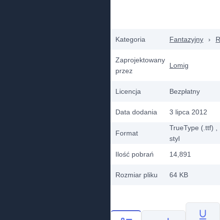
Kategoria
Fantazyjny
›
R
Zaprojektowany
Lomig
przez
Licencja
Bezpłatny
Data dodania
3 lipca 2012
TrueType (.ttf)
,
Format
styl
Ilość pobrań
14,891
Rozmiar pliku
64 KB