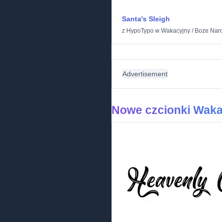
Santa's Sleigh
z
HypoTypo
w
Wakacyjny
/
Boże Nar
Advertisement
Nowe czcionki Waka