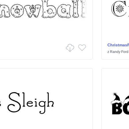
Christmas
z
Randy Ford