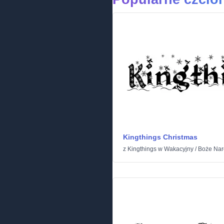
Kingthings Christmas
z
Kingthings
w
Wakacyjny
/
Boże Nar