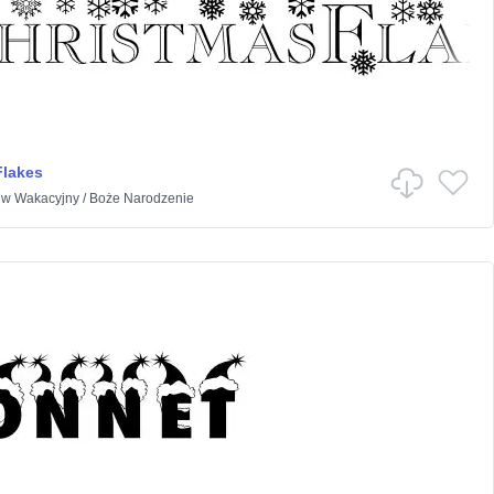
Flakes
w
Wakacyjny
/
Boże Narodzenie