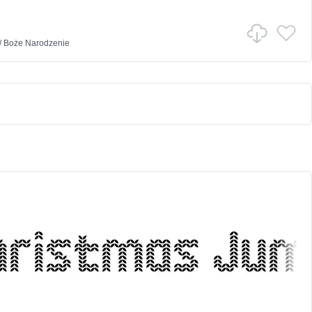
/
Boże Narodzenie