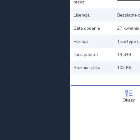
przez
Licencja
Bezpłatne 
Data dodania
27 kwietni
Format
TrueType (.
Ilość pobrań
14,840
Rozmiar pliku
103 KB
Okazy