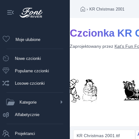
›
KR Christmas 2001
Czcionka KR 
Moje ulubione
Zaprojektowany przez
Kat's Fun F
Nowe czcionki
Popularne czcionki
Losowe czcionki
Kategorie
Alfabetycznie
Projektanci
KR Christmas 2001.ttf