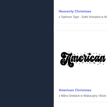
Heavenly Christmas
z
Typhoon Type - Suthi Srisopha
w
W
American Christmas
z
Måns Grebäck
w
Wakacyjny
/
Boże