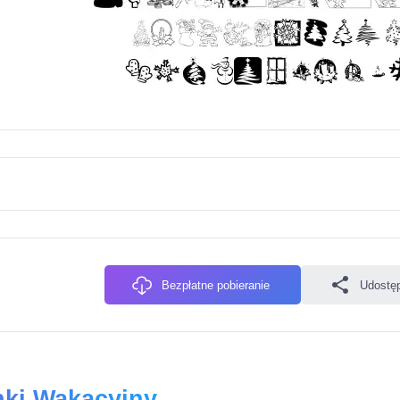
Bezpłatne pobieranie
Udostęp
nki Wakacyjny