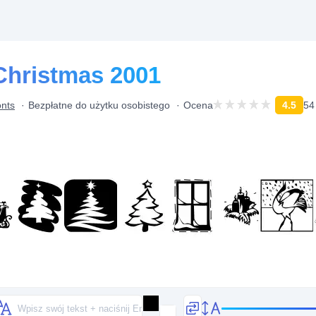
Christmas 2001
onts
Bezpłatne do użytku osobistego
Ocena
4.5
54