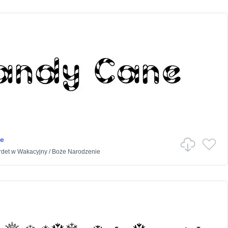
e
rdet
w
Wakacyjny
/
Boże Narodzenie