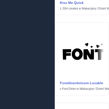
Kiss Me Quick
z
JSH creates
w
Wakacyjny
/
Dzień W
Fontdinerdotcom Luvable
z
Font Diner
w
Wakacyjny
/
Dzień Wa