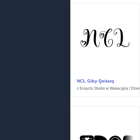
NCL Giby Qeitarq
z
Enxyclo Studio
w
Wakacyjny
/
Dzie