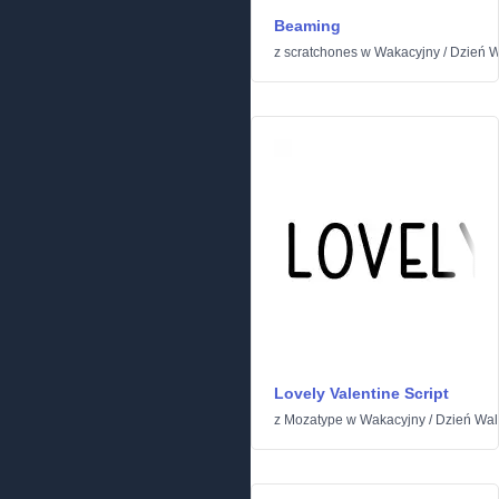
Beaming
z
scratchones
w
Wakacyjny
/
Dzień W
Lovely Valentine Script
z
Mozatype
w
Wakacyjny
/
Dzień Wal