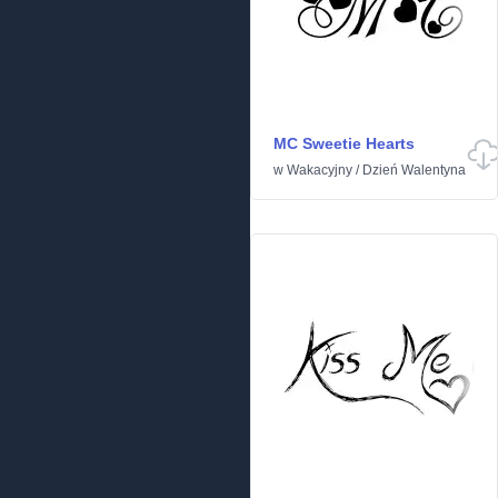
MC Sweetie Hearts
w
Wakacyjny
/
Dzień Walentyna