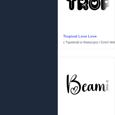
Tropical Love Love
z
Tigadestd
w
Wakacyjny
/
Dzień Wal