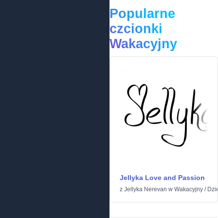
Popularne
czcionki
Wakacyjny
Jellyka Love and Passion
z
Jellyka Nerevan
w
Wakacyjny
/
Dzi