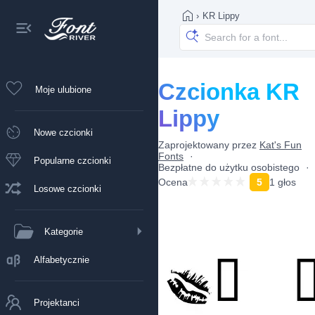
›
KR Lippy
Czcionka KR
Moje ulubione
Lippy
Nowe czcionki
Zaprojektowany przez
Kat's Fun
Fonts
Popularne czcionki
Bezpłatne do użytku osobistego
Ocena
5
1 głos
Losowe czcionki
Kategorie
Alfabetycznie
Projektanci