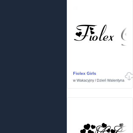
Fiolex Girls
w
Wakacyjny
/
Dzień Walentyna