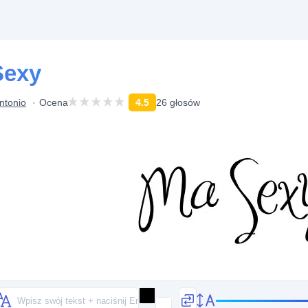
Sexy
ntonio
Ocena
4.5
26 głosów