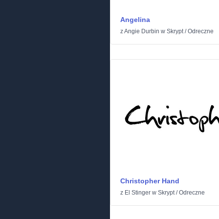
Angelina
z
Angie Durbin
w
Skrypt
/
Odreczne
Christopher Hand
z
El Stinger
w
Skrypt
/
Odreczne