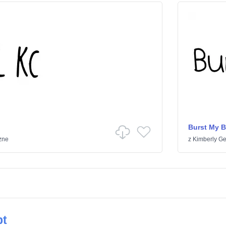
Burst My 
zne
z
Kimberly G
pt