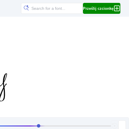
Prześlij czcionkę