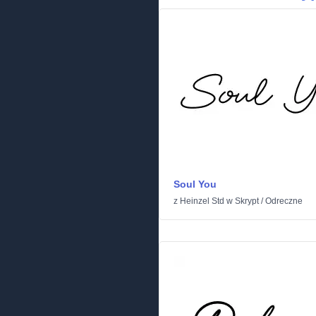
Soul You
z
Heinzel Std
w
Skrypt
/
Odreczne