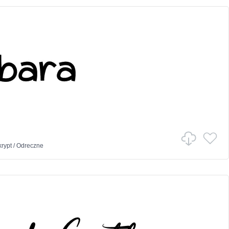
rypt
/
Odreczne