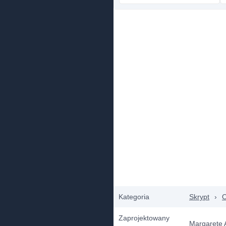
Kategoria
Skrypt
›
O
Zaprojektowany
Margarete 