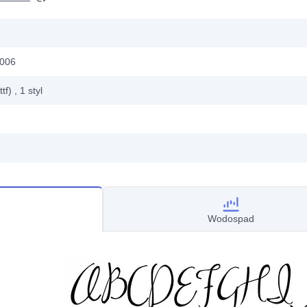
2006
ttf)
, 1
styl
Wodospad