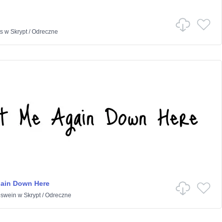
s
w
Skrypt
/
Odreczne
gain Down Here
eswein
w
Skrypt
/
Odreczne