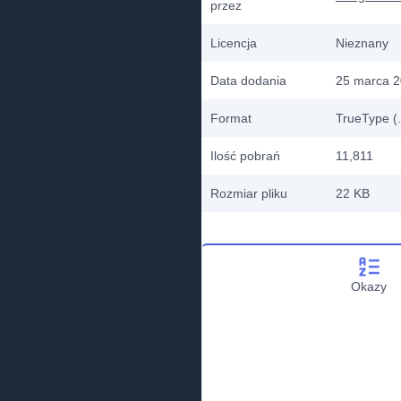
przez
Licencja
Nieznany
Data dodania
25 marca 
Format
TrueType (.
Ilość pobrań
11,811
Rozmiar pliku
22 KB
Okazy