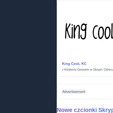
King CooL KC
z
Kimberly Geswein
w
Skrypt
/
Odrec
Advertisement
Nowe czcionki Skry