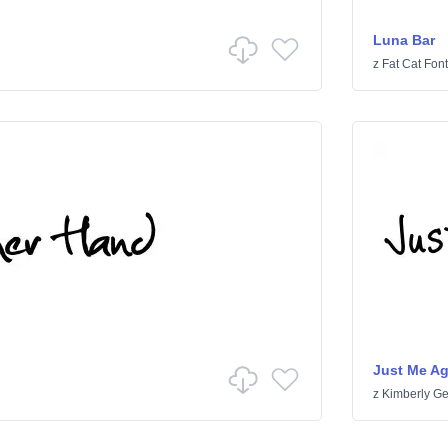
Luna Bar
z
Fat Cat Font
Just Me A
z
Kimberly G