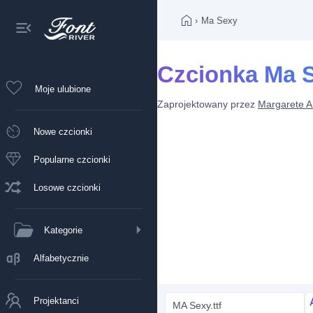
›
Ma Sexy
Czcionka Ma 
Moje ulubione
Zaprojektowany przez
Margarete A
Nowe czcionki
Popularne czcionki
Losowe czcionki
Kategorie
Alfabetycznie
Projektanci
MA Sexy.ttf