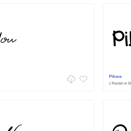
Pibara
z
Rautan
w
Sk