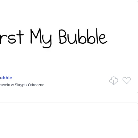
Bubble
eswein
w
Skrypt
/
Odreczne