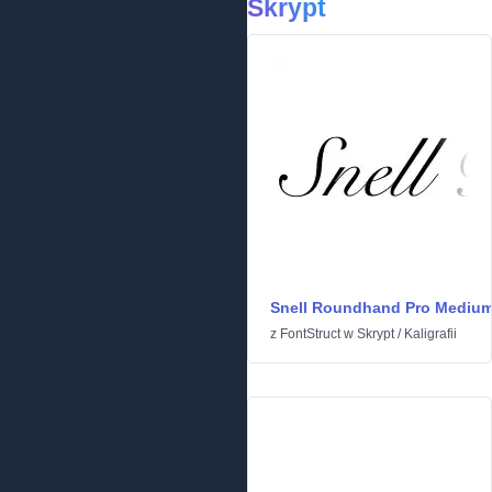
Skrypt
Snell Roundhand Pro Mediu
z
FontStruct
w
Skrypt
/
Kaligrafii