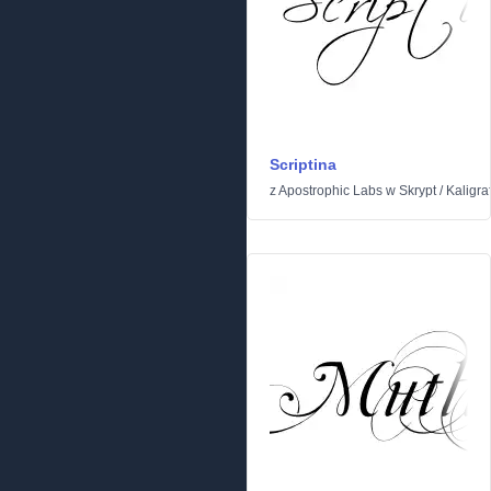
Scriptina
z
Apostrophic Labs
w
Skrypt
/
Kaligraf