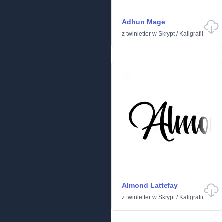
Adhun Mage
z
twinletter
w
Skrypt
/
Kaligrafii
Almond Lattefay
z
twinletter
w
Skrypt
/
Kaligrafii