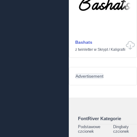
Bashats
z
twinletter
w
Skrypt
/
Kaligrafii
Advertisement
FontRiver Kategorie
Podstawowe
Dingbaty
czcionek
czcionek