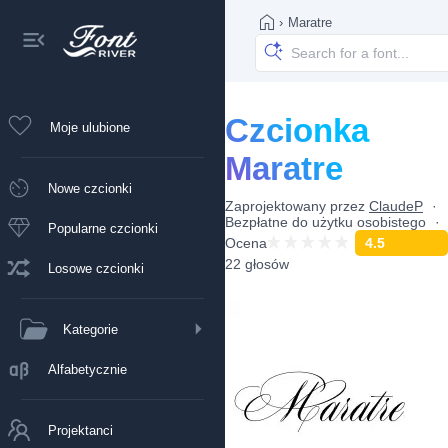
›
Maratre
Czcionka
Moje ulubione
Maratre
Nowe czcionki
Zaprojektowany przez
ClaudeP
Bezpłatne do użytku osobistego
Popularne czcionki
Ocena
4.5
22 głosów
Losowe czcionki
Kategorie
Alfabetycznie
Projektanci