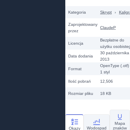
Kategoria
Skrypt
›
Kaligra
Zaprojektowany
ClaudeP
przez
Bezpłatne do
Licencja
użytku osobiste
30 października
Data dodania
2013
OpenType (.otf)
Format
1
styl
Ilość pobrań
12,506
Rozmiar pliku
18 KB
Mapa
Wodospad
znaków
Okazy