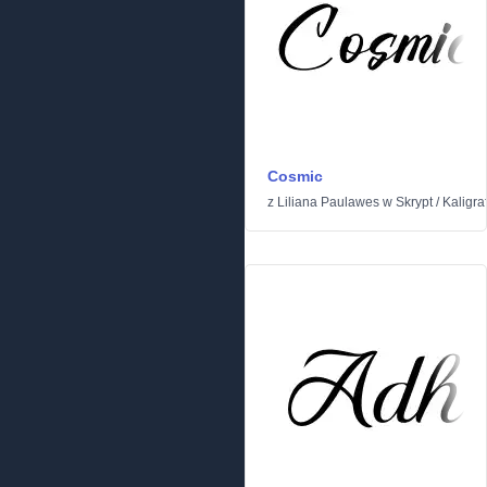
Cosmic
z
Liliana Paulawes
w
Skrypt
/
Kaligraf