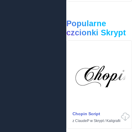
Popularne
czcionki Skrypt
Chopin Script
z
ClaudeP
w
Skrypt
/
Kaligrafii