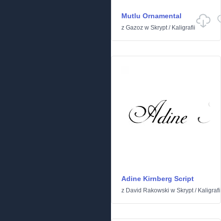
Mutlu Ornamental
z
Gazoz
w
Skrypt
/
Kaligrafii
Adine Kirnberg Script
z
David Rakowski
w
Skrypt
/
Kaligrafi