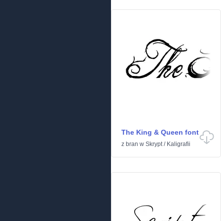
The King & Queen font
z
bran
w
Skrypt
/
Kaligrafii