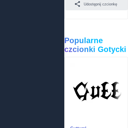
Udostępnij czcionkę
Popularne
czcionki Gotycki