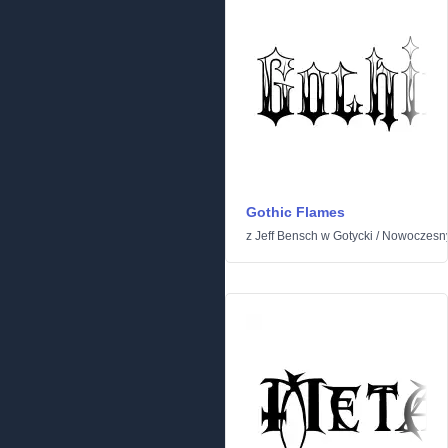
Gothic Flames
z
Jeff Bensch
w
Gotycki
/
Nowoczesn