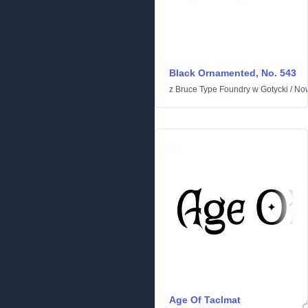
Black Ornamented, No. 543
z
Bruce Type Foundry
w
Gotycki
/
No
Age Of Taclmat