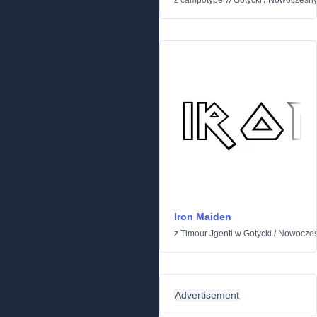
z
campotype
w
Gotycki
/
Nowoczesn
Iron Maiden
z
Timour Jgenti
w
Gotycki
/
Nowocze
Advertisement