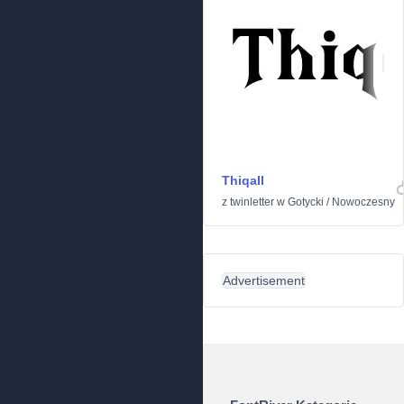
Thiqall
z
twinletter
w
Gotycki
/
Nowoczesny
Advertisement