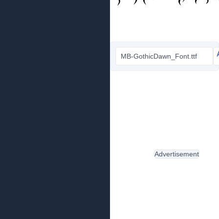
MB-GothicDawn_Font.ttf
Advertisement