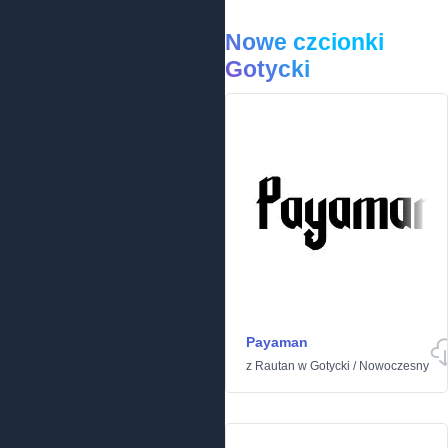
Nowe czcionki
Gotycki
Payaman
z
Rautan
w
Gotycki
/
Nowoczesny