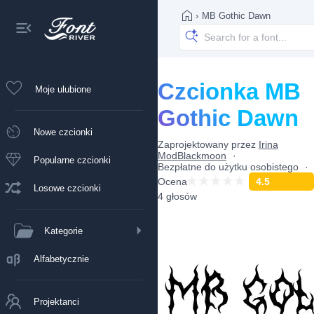
›
MB Gothic Dawn
Czcionka MB
Moje ulubione
Gothic Dawn
Nowe czcionki
Zaprojektowany przez
Irina
ModBlackmoon
Popularne czcionki
Bezpłatne do użytku osobistego
Ocena
4.5
Losowe czcionki
4 głosów
Kategorie
Alfabetycznie
Projektanci