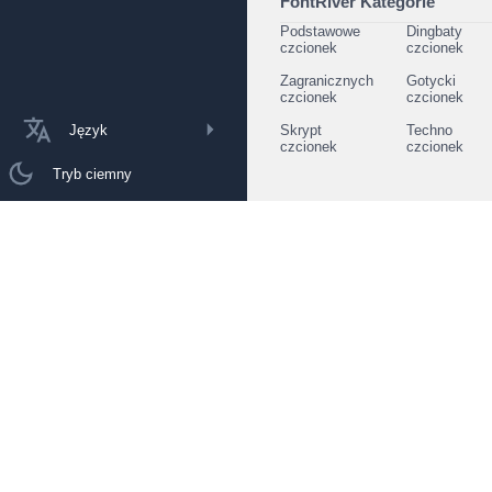
FontRiver Kategorie
Podstawowe
Dingbaty
czcionek
czcionek
Zagranicznych
Gotycki
czcionek
czcionek
Język
Skrypt
Techno
czcionek
czcionek
Tryb ciemny