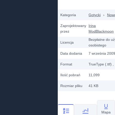
Kategoria
Gotycki
›
Now
Zaprojektowany
Irina
przez
ModBlackmoon
Bezpłatne do uż
Licencja
osobistego
Data dodania
7 września 200
Format
TrueType (.ttf)
,
Ilość pobrań
11,099
Rozmiar pliku
41 KB
Mapa