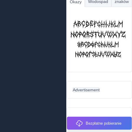
Wodospad
znaków
Okazy
Advertisement
Bezpłatne pobieranie