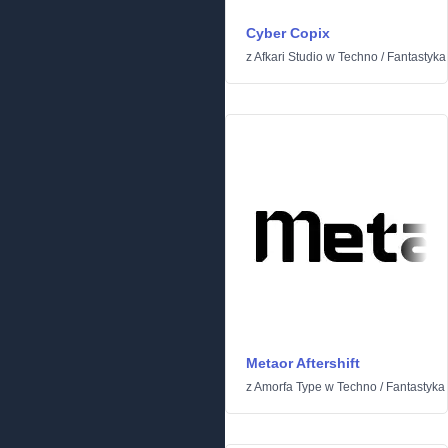
Cyber Copix
z
Afkari Studio
w
Techno
/
Fantastyk
Metaor Aftershift
z
Amorfa Type
w
Techno
/
Fantastyk