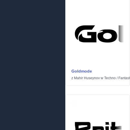
Goldmode
z
Mahir Huseynov
w
Techno
/
Fantas