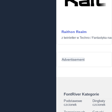
Raithon Realm
z
twinletter
w
Techno
/
Fantastyka n
Advertisement
FontRiver Kategorie
Podstawowe
Dingbaty
czcionek
czcionek