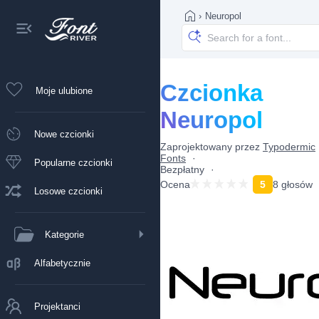
›
Neuropol
Czcionka
Moje ulubione
Neuropol
Nowe czcionki
Zaprojektowany przez
Typodermic
Fonts
Popularne czcionki
Bezpłatny
Ocena
5
8 głosów
Losowe czcionki
Kategorie
Alfabetycznie
Projektanci