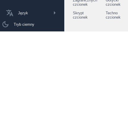
Zagranicznych
Gotycki
czcionek
czcionek
Język
Skrypt
Techno
czcionek
czcionek
Tryb ciemny