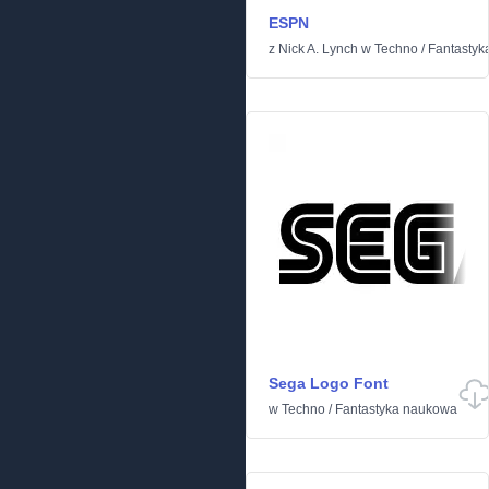
ESPN
z
Nick A. Lynch
w
Techno
/
Fantastyk
Sega Logo Font
w
Techno
/
Fantastyka naukowa