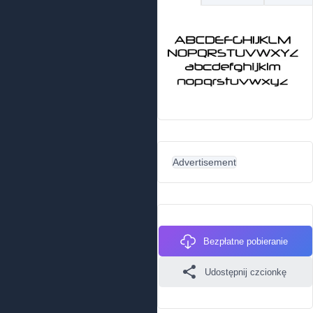
Advertisement
Bezpłatne pobieranie
Udostępnij czcionkę