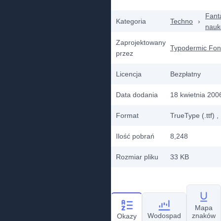
Fant
Kategoria
Techno
›
nau
Zaprojektowany
Typodermic Fon
przez
Licencja
Bezpłatny
Data dodania
18 kwietnia 200
Format
TrueType (.ttf)
,
Ilość pobrań
8,248
Rozmiar pliku
33 KB
Mapa
Wodospad
znaków
Okazy