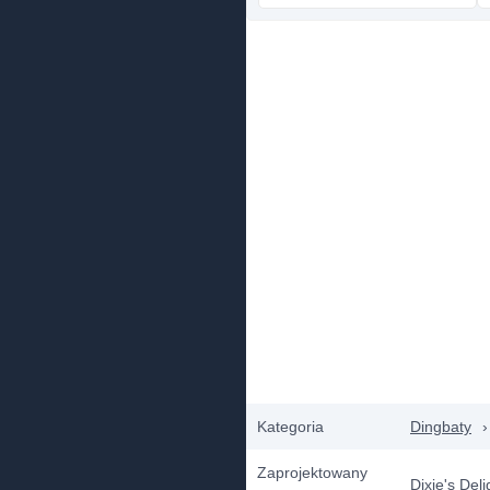
Kategoria
Dingbaty
›
Zaprojektowany
Dixie's Deli