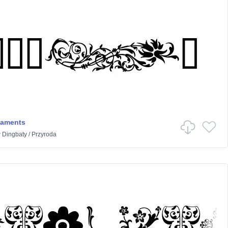
naments
w
Dingbaty
/
Przyroda