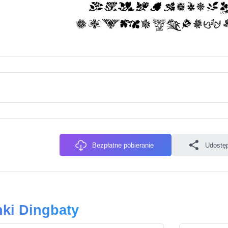
Bezpłatne pobieranie
Udostęp
nki Dingbaty