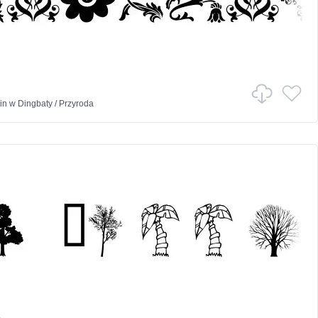
in
w
Dingbaty
/
Przyroda