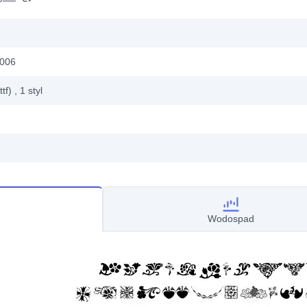
2006
ttf)
, 1
styl
Wodospad