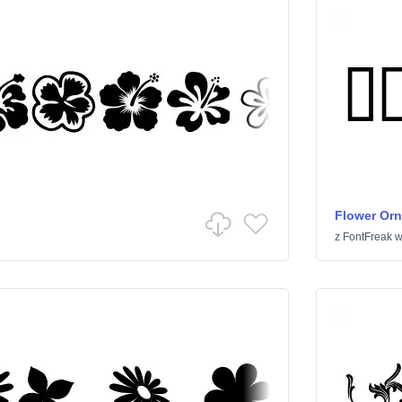
Flower Or
z
FontFreak