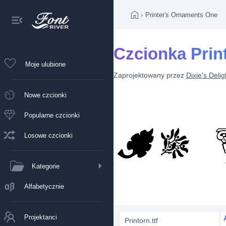
›
Printer's Ornaments One
Czcionka Prin
Moje ulubione
Zaprojektowany przez
Dixie's Delig
Nowe czcionki
Popularne czcionki
Losowe czcionki
Kategorie
Alfabetycznie
Projektanci
Printorn.ttf