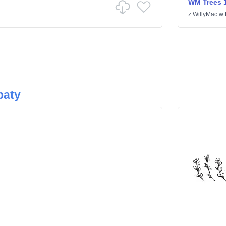
WM Trees 
z
WillyMac
w
baty