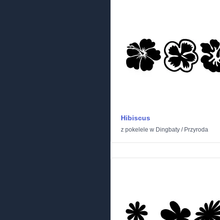
Hibiscus
z
pokelele
w
Dingbaty
/
Przyroda