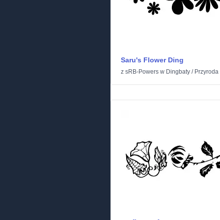
Saru's Flower Ding
z
sRB-Powers
w
Dingbaty
/
Przyroda