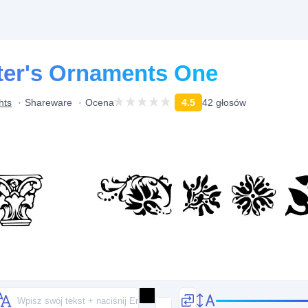
ter's Ornaments One
hts
Shareware
Ocena
4.5
42 głosów