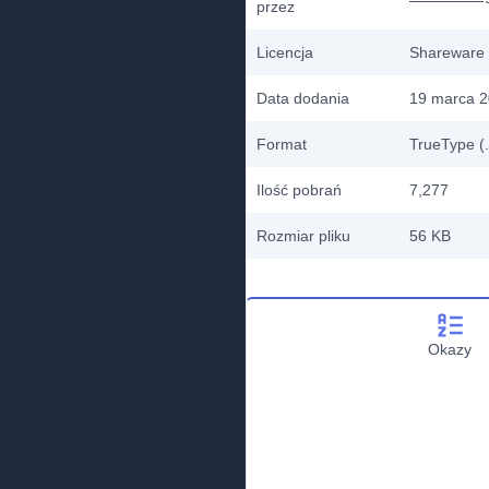
przez
Licencja
Shareware
Data dodania
19 marca 
Format
TrueType (.
Ilość pobrań
7,277
Rozmiar pliku
56 KB
Okazy