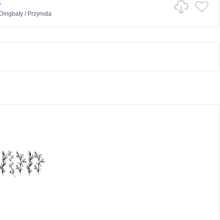
1
Dingbaty
/
Przyroda