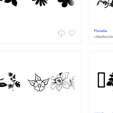
Floralia
z
Manfred Kle