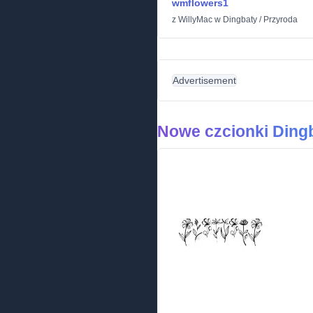
wmflowers1
z
WillyMac
w
Dingbaty
/
Przyroda
Advertisement
Nowe czcionki Ding