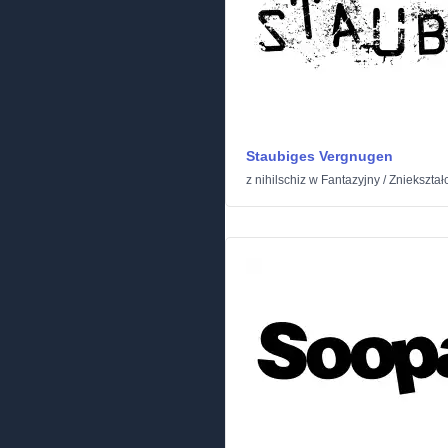
Staubiges Vergnugen
z
nihilschiz
w
Fantazyjny
/
Zniekształ