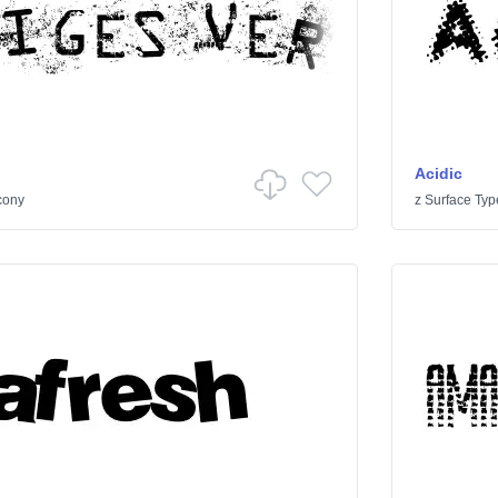
Acidic
cony
z
Surface Typ