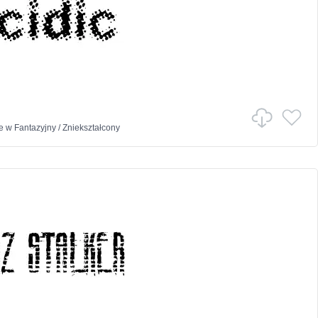
e
w
Fantazyjny
/
Zniekształcony