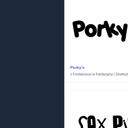
Porky's
z
Fontalicious
w
Fantazyjny
/
Znieksz