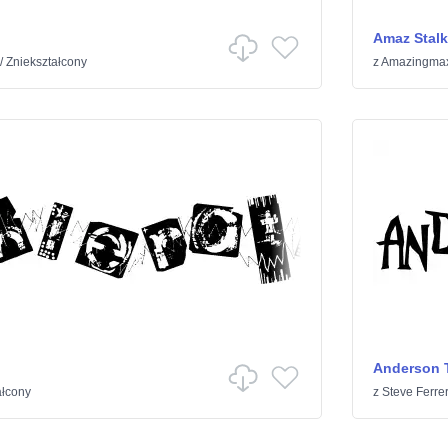
Amaz Stalk
/
Zniekształcony
z
Amazingma
Anderson 
ałcony
z
Steve Ferre