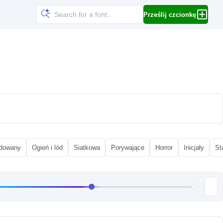
Prześlij czcionkę
dowany
Ogień i lód
Siatkowa
Porywające
Horror
Inicjały
St