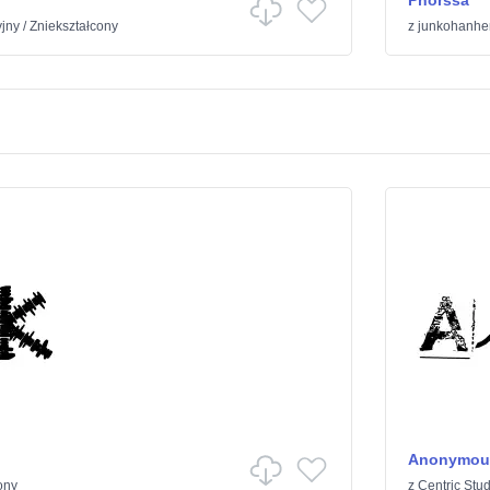
Phorssa
yjny
/
Zniekształcony
z
junkohanhe
Anonymous
ony
z
Centric Stud