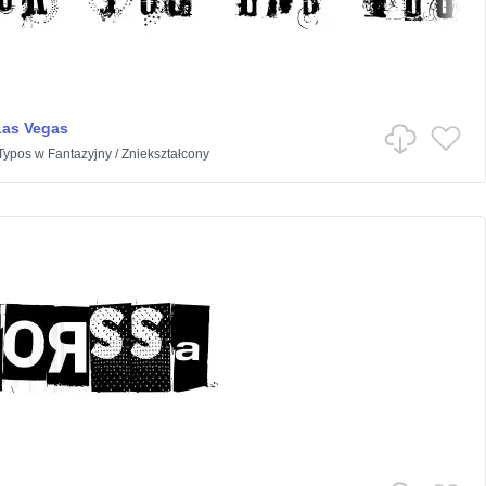
Las Vegas
Typos
w
Fantazyjny
/
Zniekształcony