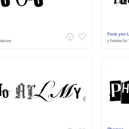
Fuck you 
tałcony
z
Fabrika De 