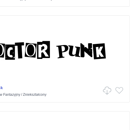
nk
w
Fantazyjny
/
Zniekształcony