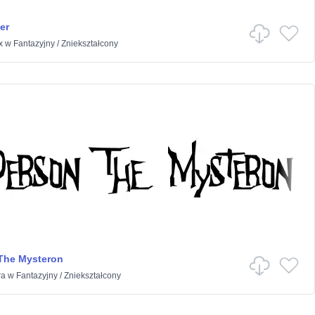
er
x
w
Fantazyjny
/
Zniekształcony
The Mysteron
ra
w
Fantazyjny
/
Zniekształcony