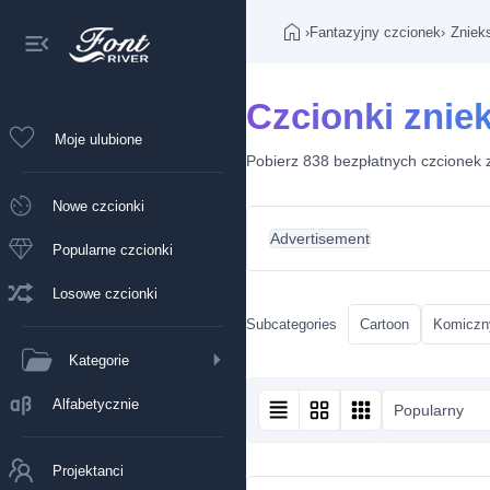
›
Fantazyjny czcionek
›
Zniek
Czcionki znie
Moje ulubione
Pobierz 838 bezpłatnych czcionek z
Nowe czcionki
Advertisement
Popularne czcionki
Losowe czcionki
Subcategories
Cartoon
Komiczn
Kategorie
Alfabetycznie
Popularny
Projektanci