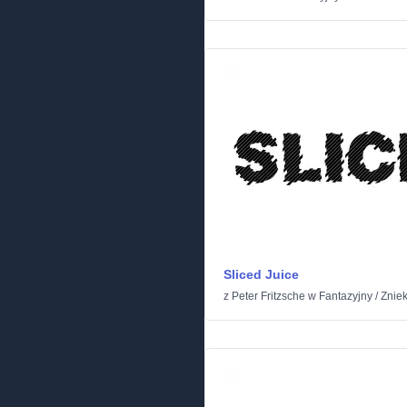
Sliced Juice
z
Peter Fritzsche
w
Fantazyjny
/
Zniek