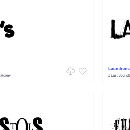
Laundroma
tałcony
z
Last Soundt