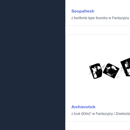
Soopafresh
z
fuelfonts type foundry
w
Fantazyjny
Archierotick
z
tcuk (tOm)*
w
Fantazyjny
/
Zniekszt