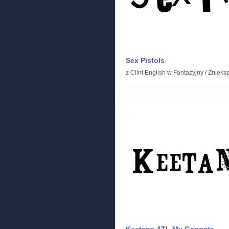
Sex Pistols
z
Clint English
w
Fantazyjny
/
Znieksz