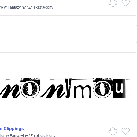
ro
w
Fantazyjny
/
Zniekształcony
 Clippings
ios
w
Fantazyjny
/
Zniekształcony