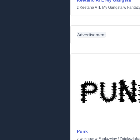
Keetano ATL My Gangsta
z
Keetano ATL My Gangsta
w
Fantaz
Advertisement
Punk
z
weknow
w
Fantazyjny
/
Zniekształc