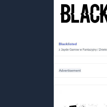
Blacklisted
z
Jayde Garrow
w
Fantazyjny
/
Zniek
Advertisement