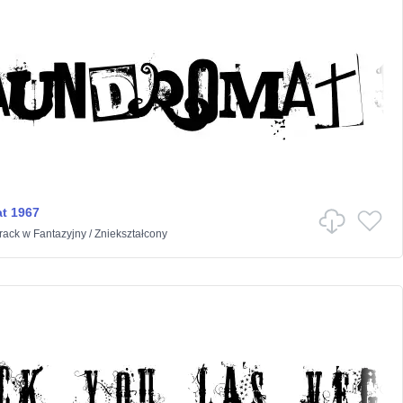
t 1967
rack
w
Fantazyjny
/
Zniekształcony