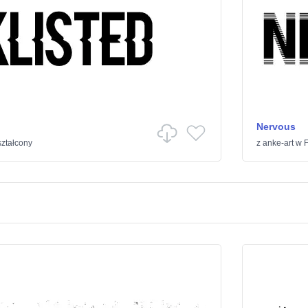
Nervous
ształcony
z
anke-art
w
F