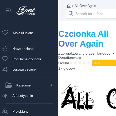
›
All Over Again
Czcionka All
Moje ulubione
Over Again
Nowe czcionki
Zaprojektowany przez
Hanoded
Donationware
Popularne czcionki
Ocena
4.5
17 głosów
Losowe czcionki
Kategorie
Alfabetycznie
Projektanci