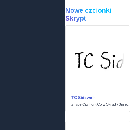
Nowe czcionki
Skrypt
TC Sidewalk
z
Type City Font Co
w
Skrypt
/
Śmieci