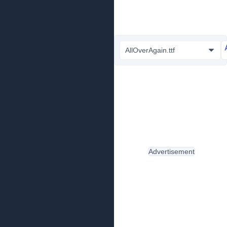
AllOverAgain.ttf
Advertisement