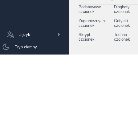
Podstawowe
Dingbaty
czcionek
czcionek
Zagranicznych
Gotycki
czcionek
czcionek
Język
Skrypt
Techno
czcionek
czcionek
Tryb ciemny