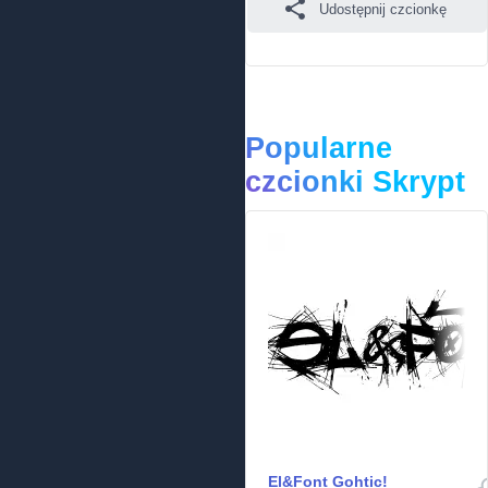
Udostępnij czcionkę
Popularne
czcionki Skrypt
El&Font Gohtic!