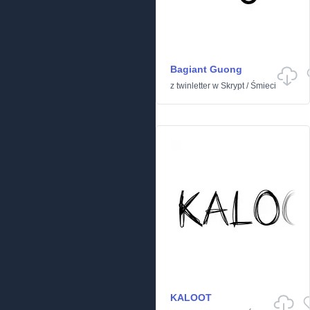
Bagiant Guong
z
twinletter
w
Skrypt
/
Śmieci
KALOOT