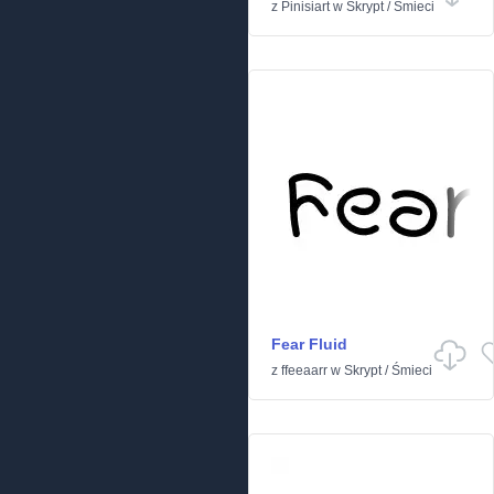
z
Pinisiart
w
Skrypt
/
Śmieci
Fear Fluid
z
ffeeaarr
w
Skrypt
/
Śmieci