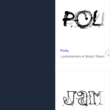
Polla
z
junkohanhero
w
Skrypt
/
Śmieci