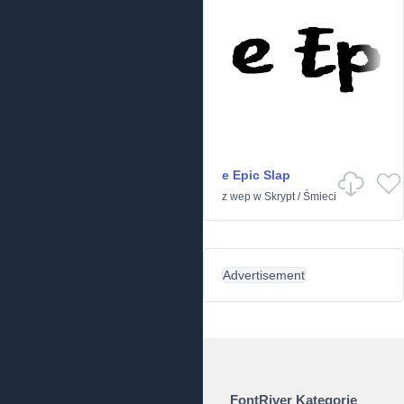
e Epic Slap
z
wep
w
Skrypt
/
Śmieci
Advertisement
FontRiver Kategorie