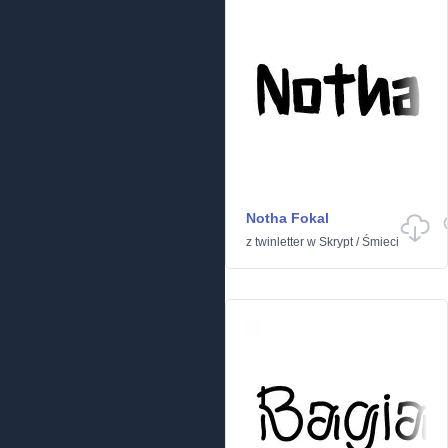
Notha Fokal
z
twinletter
w
Skrypt
/
Śmieci