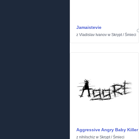
Jamaistevie
z
Vladislav Ivanov
w
Skrypt
/
Śmieci
Aggressive Angry Baby Killer
z
nihilschiz
w
Skrypt
/
Śmieci