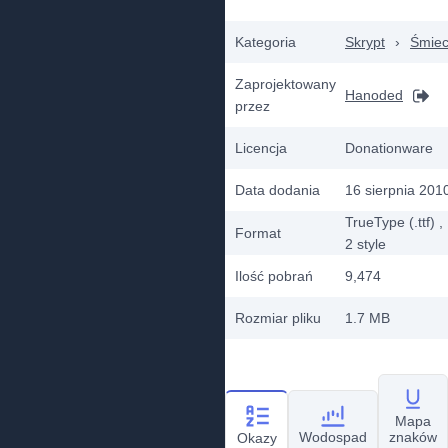
Kategoria
Skrypt
›
Śmiec
Zaprojektowany
Hanoded
przez
Licencja
Donationware
Data dodania
16 sierpnia 201
TrueType (.ttf)
,
Format
2
style
Ilość pobrań
9,474
Rozmiar pliku
1.7 MB
Mapa
Wodospad
znaków
Okazy