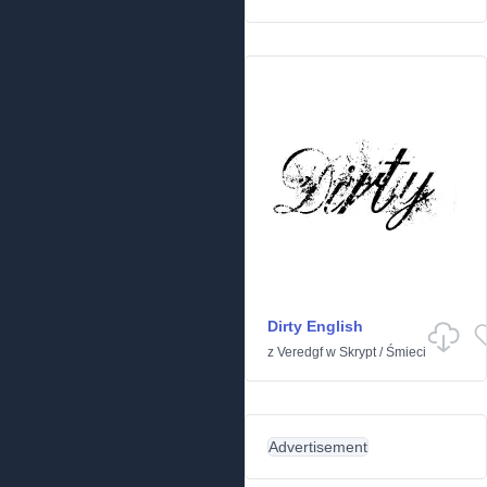
Dirty English
z
Veredgf
w
Skrypt
/
Śmieci
Advertisement