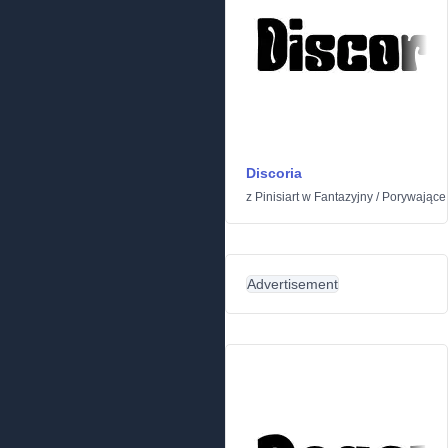
Discoria
z
Pinisiart
w
Fantazyjny
/
Porywające
Advertisement