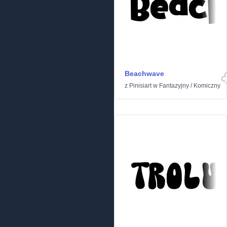
Beachwave
z
Pinisiart
w
Fantazyjny
/
Komiczny