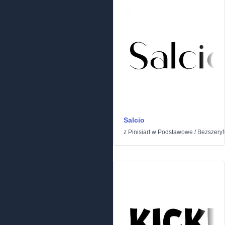
Salcio
z
Pinisiart
w
Podstawowe
/
Bezszery