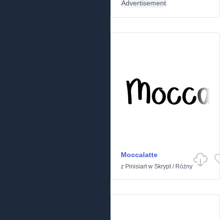
Advertisement
Moccalatte
z
Pinisiart
w
Skrypt
/
Różny