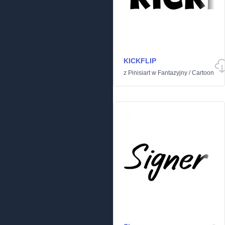
KICKFLIP
z
Pinisiart
w
Fantazyjny
/
Cartoon