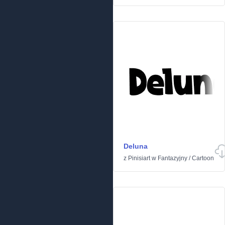
Deluna
z
Pinisiart
w
Fantazyjny
/
Cartoon