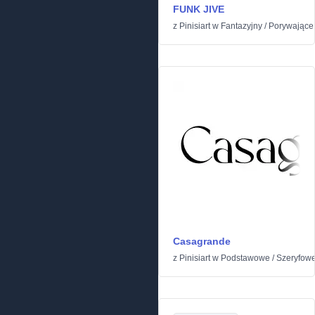
FUNK JIVE
z
Pinisiart
w
Fantazyjny
/
Porywające
Casagrande
z
Pinisiart
w
Podstawowe
/
Szeryfow