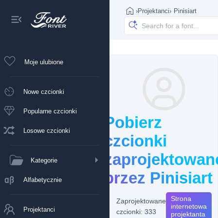
›
Projektanci
›
Pinisiart
Moje ulubione
Nowe czcionki
Popularne czcionki
Pobierz
Losowe czcionki
czcionki
zaprojektowan
Kategorie
przez Pinisiart
Alfabetycznie
Strona
Zaprojektowane
internetowa
Projektanci
czcionki: 333
projektanta