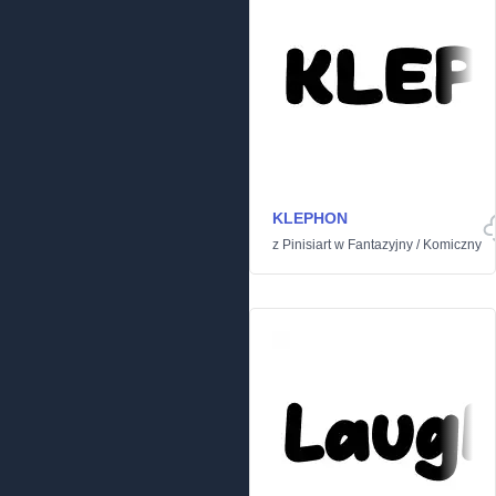
KLEPHON
z
Pinisiart
w
Fantazyjny
/
Komiczny