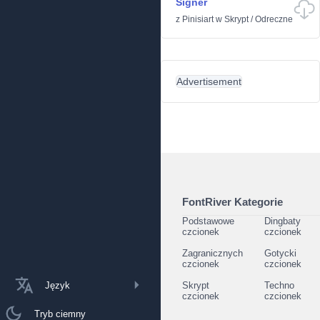
Signer
z
Pinisiart
w
Skrypt
/
Odreczne
Advertisement
FontRiver Kategorie
Podstawowe
Dingbaty
czcionek
czcionek
Zagranicznych
Gotycki
czcionek
czcionek
Język
Skrypt
Techno
czcionek
czcionek
Tryb ciemny