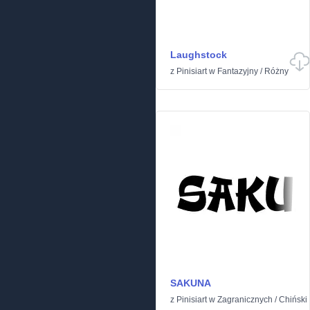
Laughstock
z
Pinisiart
w
Fantazyjny
/
Różny
SAKUNA
z
Pinisiart
w
Zagranicznych
/
Chiński 