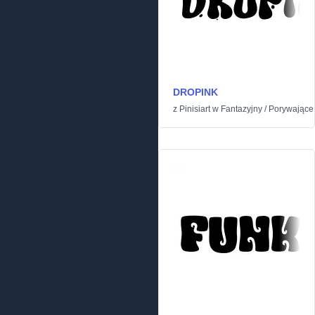
DROPINK
z
Pinisiart
w
Fantazyjny
/
Porywające