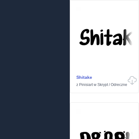
Shitake
z
Pinisiart
w
Skrypt
/
Odreczne