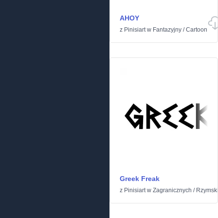
AHOY
z
Pinisiart
w
Fantazyjny
/
Cartoon
Greek Freak
z
Pinisiart
w
Zagranicznych
/
Rzymski 