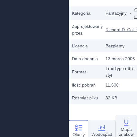
O
Kategoria
Fantazyjny
›
i
Zaprojektowany
Richard D. Colli
przez
Licencja
Bezpłatny
Data dodania
13 marca 2006
TrueType (.ttf)
,
Format
styl
Ilość pobrań
11,606
Rozmiar pliku
32 KB
Mapa
Wodospad
znaków
Okazy