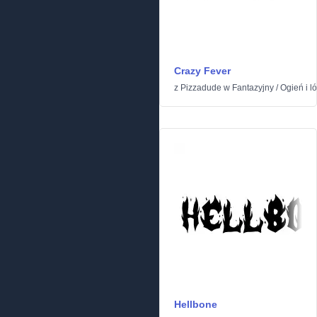
Crazy Fever
z
Pizzadude
w
Fantazyjny
/
Ogień i l
Hellbone