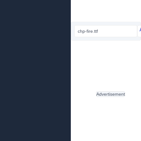
chp-fire.ttf
Advertisement