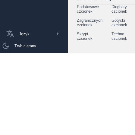
Podstawowe
Dingbaty
czcionek
czcionek
Zagranicznych
Gotycki
czcionek
czcionek
Język
Skrypt
Techno
czcionek
czcionek
Tryb ciemny