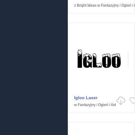
z
Bright Ideas
w
Fantazyjny
/
Ogień i 
Igloo Laser
w
Fantazyjny
/
Ogień i lód