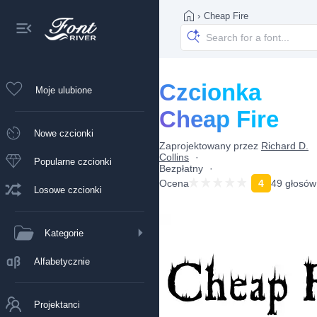
›
Cheap Fire
Czcionka
Moje ulubione
Cheap Fire
Nowe czcionki
Zaprojektowany przez
Richard D.
Collins
Popularne czcionki
Bezpłatny
Ocena
4
49 głosów
Losowe czcionki
Kategorie
Alfabetycznie
Projektanci