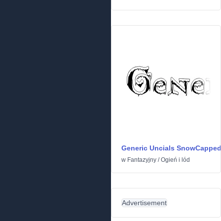
Generic Uncials SnowCappe
w
Fantazyjny
/
Ogień i lód
Advertisement