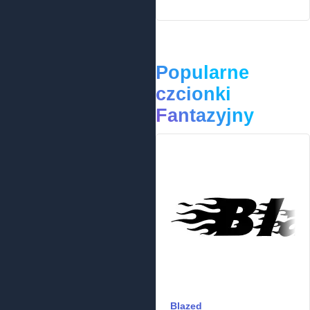
Popularne
czcionki
Fantazyjny
Blazed