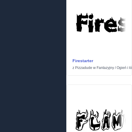
Firestarter
z
Pizzadude
w
Fantazyjny
/
Ogień i l