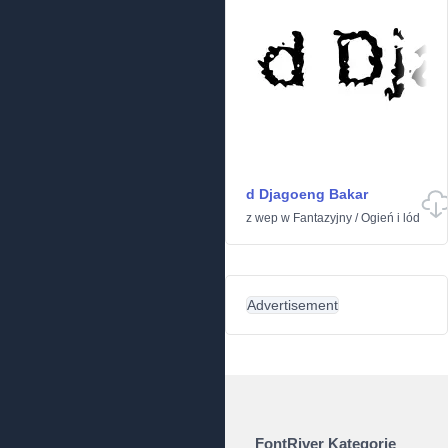
d Djagoeng Bakar
z
wep
w
Fantazyjny
/
Ogień i lód
Advertisement
FontRiver Kategorie