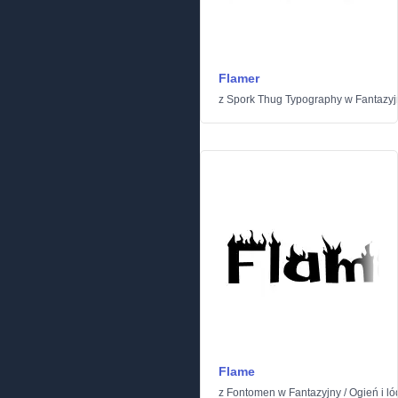
Flamer
z
Spork Thug Typography
w
Fantazyj
Flame
z
Fontomen
w
Fantazyjny
/
Ogień i ló