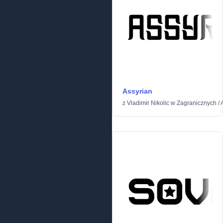
Assyrian
z
Vladimir Nikolic
w
Zagranicznych
/