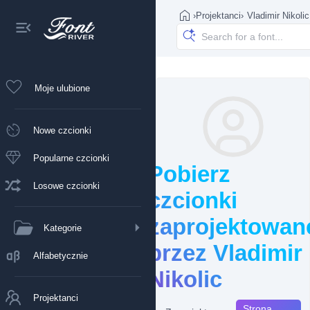
›
Projektanci
›
Vladimir Nikolic
Moje ulubione
Nowe czcionki
Popularne czcionki
Pobierz
Losowe czcionki
czcionki
zaprojektowan
Kategorie
przez Vladimir
Alfabetycznie
Nikolic
Projektanci
Strona