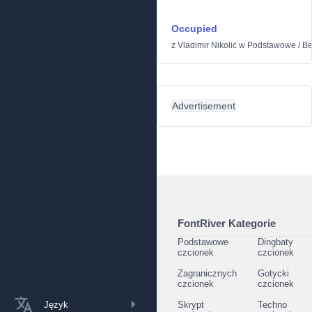
Occupied
z
Vladimir Nikolic
w
Podstawowe
/
Be
Advertisement
FontRiver Kategorie
Podstawowe
Dingbaty
czcionek
czcionek
Zagranicznych
Gotycki
czcionek
czcionek
Język
Skrypt
Techno