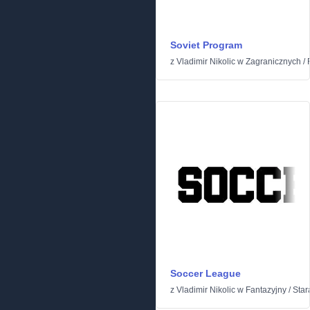
Soviet Program
z
Vladimir Nikolic
w
Zagranicznych
/
Soccer League
z
Vladimir Nikolic
w
Fantazyjny
/
Star