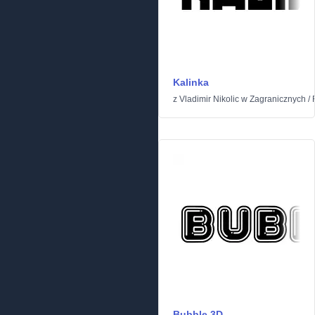
Kalinka
z
Vladimir Nikolic
w
Zagranicznych
/
Bubble 3D