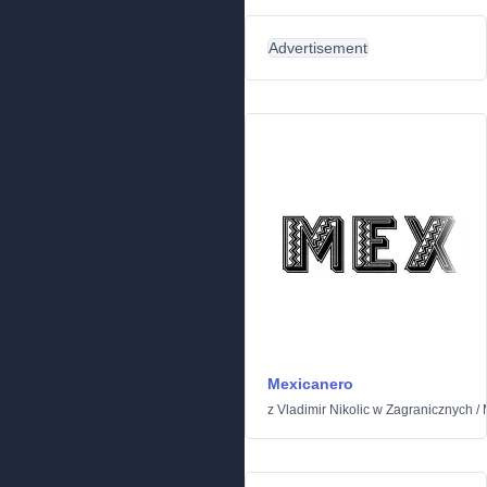
Advertisement
Mexicanero
z
Vladimir Nikolic
w
Zagranicznych
/