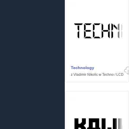
Technology
z
Vladimir Nikolic
w
Techno
/
LCD