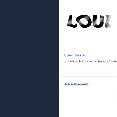
Loud Beats
z
Vladimir Nikolic
w
Fantazyjny
/
Znie
Advertisement