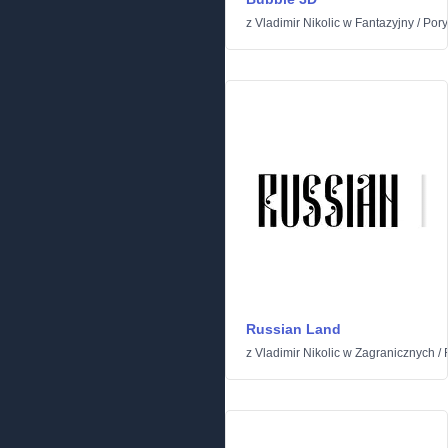
z
Vladimir Nikolic
w
Fantazyjny
/
Por
Russian Land
z
Vladimir Nikolic
w
Zagranicznych
/