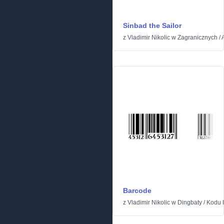
Sinbad the Sailor
z
Vladimir Nikolic
w
Zagranicznych
/
Barcode
z
Vladimir Nikolic
w
Dingbaty
/
Kodu 