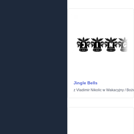
Jingle Bells
z
Vladimir Nikolic
w
Wakacyjny
/
Boż