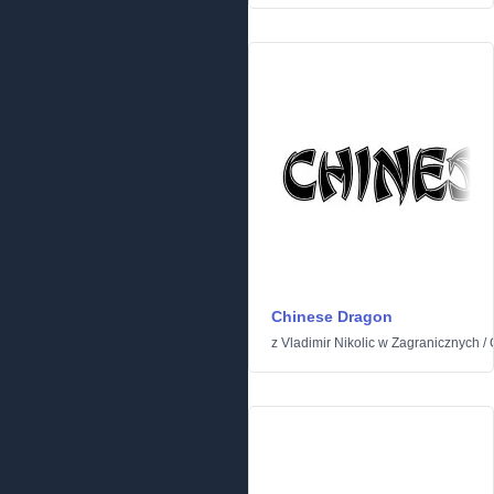
Chinese Dragon
z
Vladimir Nikolic
w
Zagranicznych
/