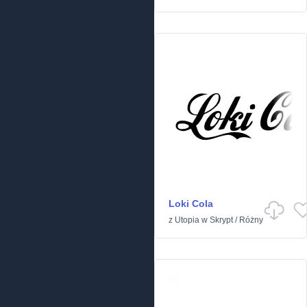
Loki Cola
z
Utopia
w
Skrypt
/
Różny