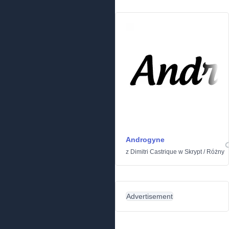
Androgyne
z
Dimitri Castrique
w
Skrypt
/
Różny
Advertisement