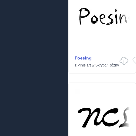
Poesing
z
Pinisiart
w
Skrypt
/
Różny