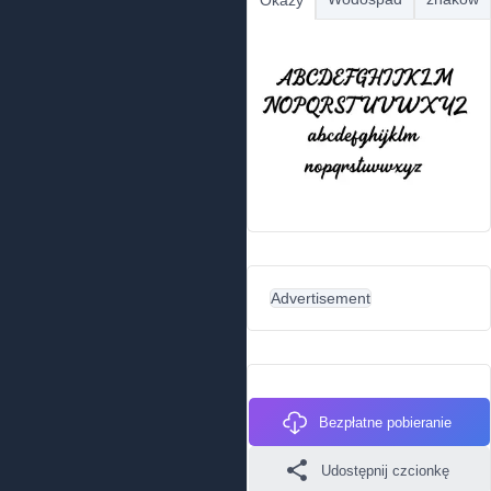
Okazy
Advertisement
Bezpłatne pobieranie
Udostępnij czcionkę