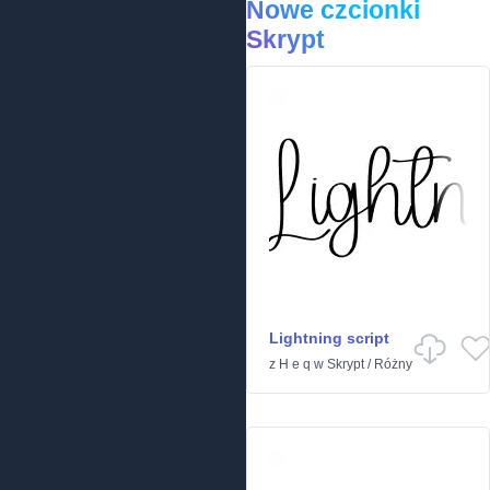
Nowe czcionki
Skrypt
Lightning script
z
H e q
w
Skrypt
/
Różny