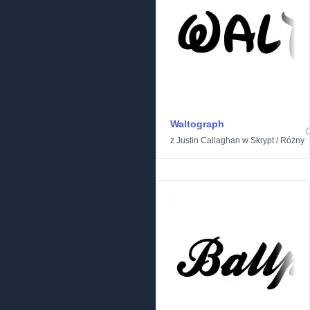
Waltograph
z
Justin Callaghan
w
Skrypt
/
Różny