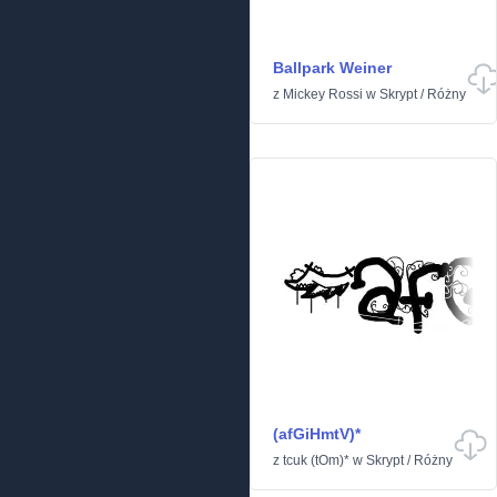
Ballpark Weiner
z
Mickey Rossi
w
Skrypt
/
Różny
(afGiHmtV)*
z
tcuk (tOm)*
w
Skrypt
/
Różny