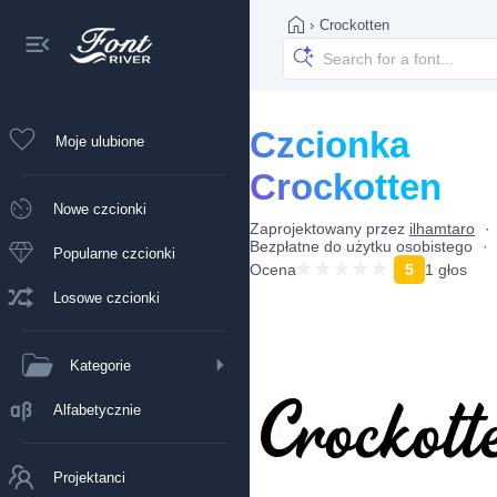
›
Crockotten
Czcionka
Moje ulubione
Crockotten
Nowe czcionki
Zaprojektowany przez
ilhamtaro
Bezpłatne do użytku osobistego
Popularne czcionki
Ocena
5
1 głos
Losowe czcionki
Kategorie
Alfabetycznie
Projektanci