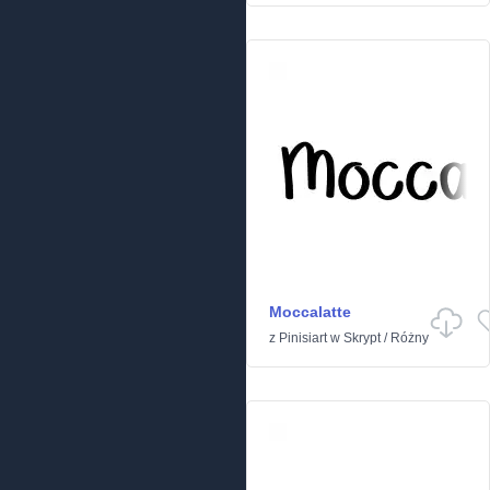
Moccalatte
z
Pinisiart
w
Skrypt
/
Różny