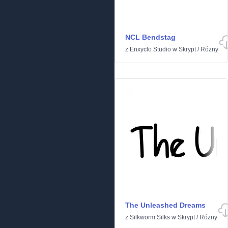
NCL Bendstag
z
Enxyclo Studio
w
Skrypt
/
Różny
The Unleashed Dreams
z
Silkworm Silks
w
Skrypt
/
Różny