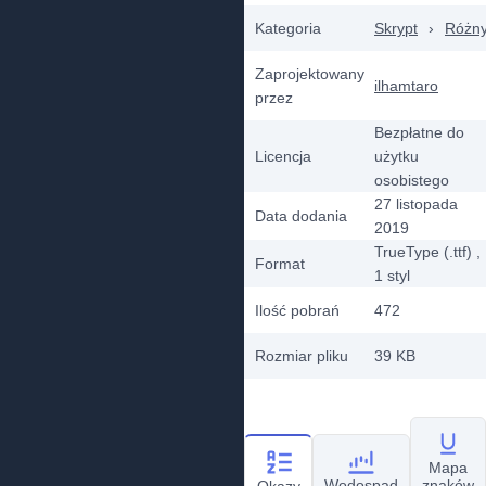
Kategoria
Skrypt
›
Różn
Zaprojektowany
ilhamtaro
przez
Bezpłatne do
Licencja
użytku
osobistego
27 listopada
Data dodania
2019
TrueType (.ttf)
,
Format
1
styl
Ilość pobrań
472
Rozmiar pliku
39 KB
Mapa
Wodospad
znaków