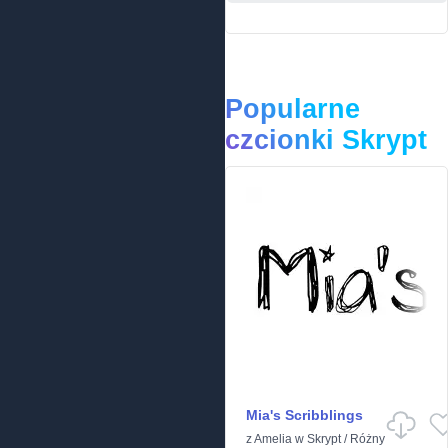
Popularne
czcionki Skrypt
Mia's Scribblings
z
Amelia
w
Skrypt
/
Różny