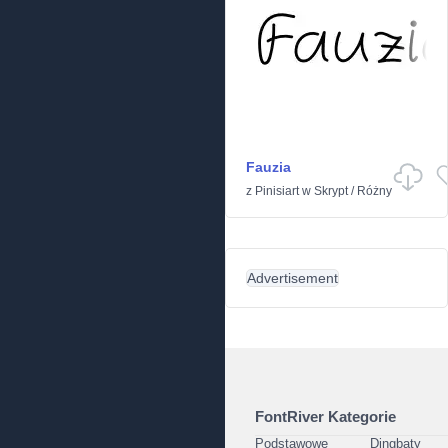
Fauzia
z
Pinisiart
w
Skrypt
/
Różny
Advertisement
FontRiver Kategorie
Podstawowe
Dingbaty