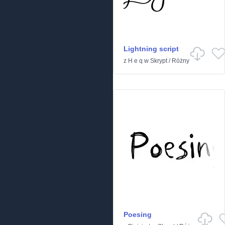
Lightning script
z
H e q
w
Skrypt
/
Różny
Poesing