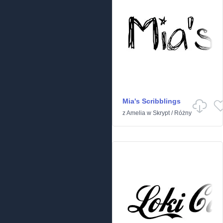
Mia's Scribblings
z
Amelia
w
Skrypt
/
Różny