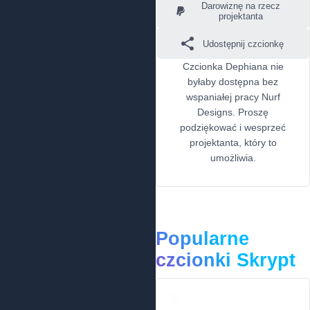
Darowiznę na rzecz
projektanta
Udostępnij czcionkę
Czcionka Dephiana nie
byłaby dostępna bez
wspaniałej pracy Nurf
Designs. Proszę
podziękować i wesprzeć
projektanta, który to
umożliwia.
Popularne
czcionki Skrypt