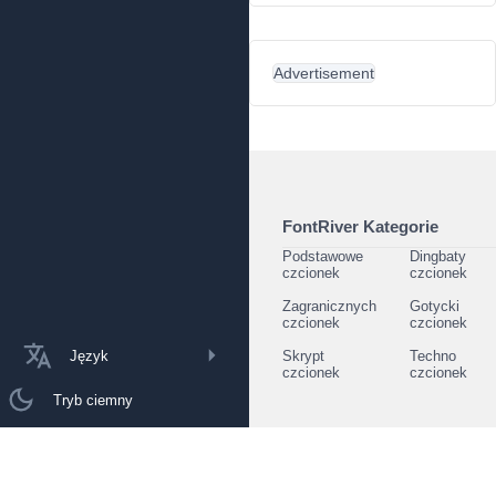
Advertisement
FontRiver Kategorie
Podstawowe
Dingbaty
czcionek
czcionek
Zagranicznych
Gotycki
czcionek
czcionek
Język
Skrypt
Techno
czcionek
czcionek
Tryb ciemny