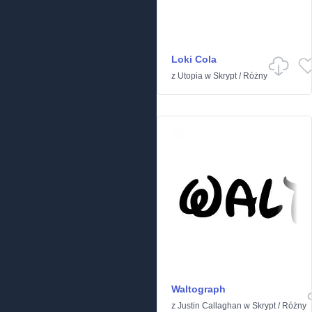
Loki Cola
z
Utopia
w
Skrypt
/
Różny
Waltograph
z
Justin Callaghan
w
Skrypt
/
Różny