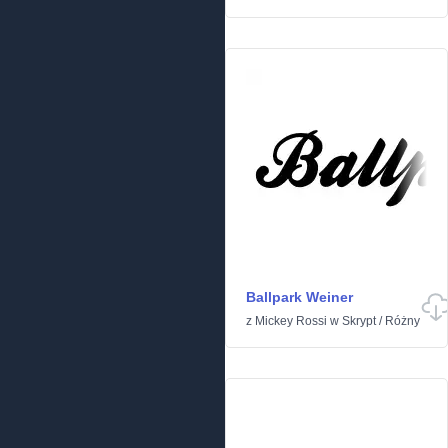
Ballpark Weiner
z
Mickey Rossi
w
Skrypt
/
Różny