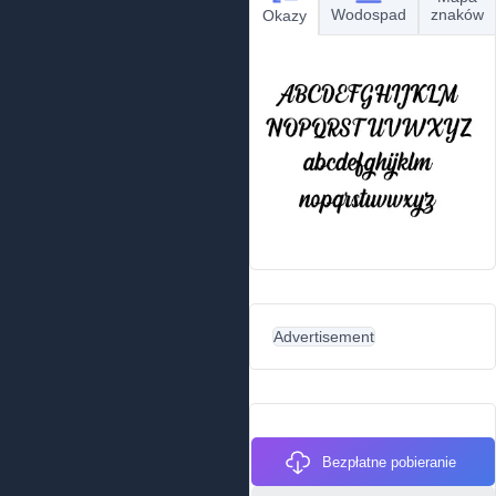
Wodospad
znaków
Okazy
Advertisement
Bezpłatne pobieranie