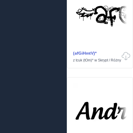
(afGiHmtV)*
z
tcuk (tOm)*
w
Skrypt
/
Różny