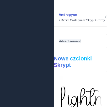
Androgyne
z
Dimitri Castrique
w
Skrypt
/
Różny
Advertisement
Nowe czcionki
Skrypt