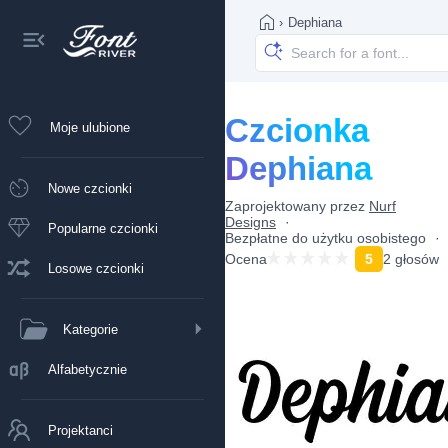
›
Dephiana
Czcionka
Moje ulubione
Dephiana
Nowe czcionki
Zaprojektowany przez
Nurf
Designs
Popularne czcionki
Bezpłatne do użytku osobistego
Ocena
5
2 głosów
Losowe czcionki
Kategorie
Alfabetycznie
Projektanci