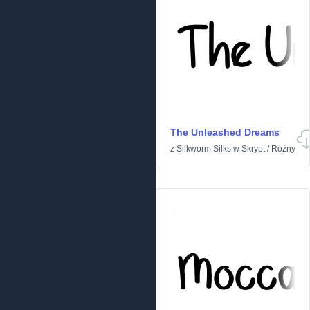
The Unleashed Dreams
z
Silkworm Silks
w
Skrypt
/
Różny