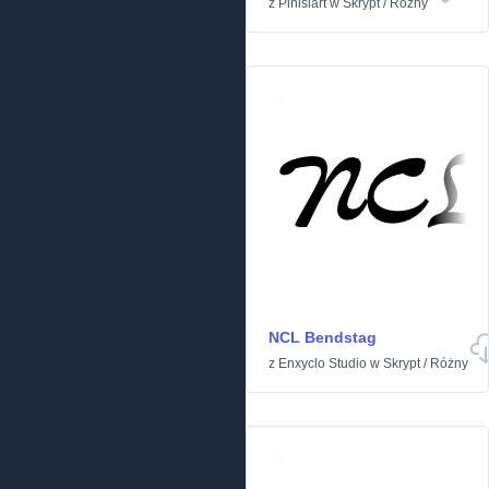
z
Pinisiart
w
Skrypt
/
Różny
NCL Bendstag
z
Enxyclo Studio
w
Skrypt
/
Różny