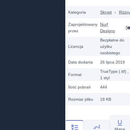
Kategoria
Skrypt
›
Różn
Zaprojektowany
Nurf
przez
Designs
Bezpłatne do
Licencja
użytku
osobistego
Data dodania
26 lipca 2019
TrueType (.ttf)
,
Format
1
styl
Ilość pobrań
444
Rozmiar pliku
18 KB
Mapa