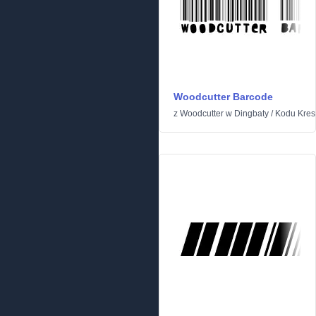
Woodcutter Barcode
z
Woodcutter
w
Dingbaty
/
Kodu Kre