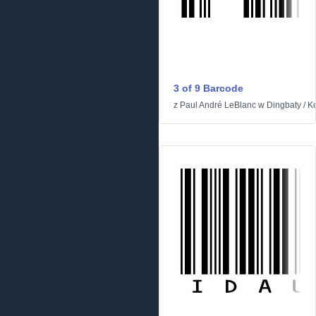
3 of 9 Barcode
z
Paul André LeBlanc
w
Dingbaty
/
K