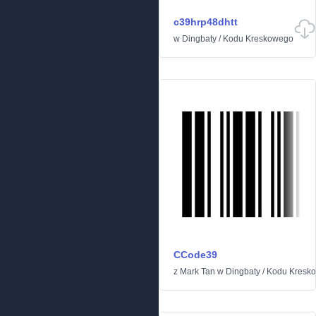
c39hrp48dhtt
w
Dingbaty
/
Kodu Kreskowego
CCode39
z
Mark Tan
w
Dingbaty
/
Kodu Kresk