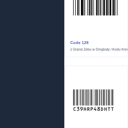
Code 128
z
Grand Zebu
w
Dingbaty
/
Kodu Kre