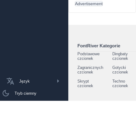
Advertisement
FontRiver Kategorie
Podstawowe
Dingbaty
czcionek
czcionek
Zagranicznych
Gotycki
czcionek
czcionek
Język
Skrypt
Techno
czcionek
czcionek
Tryb ciemny