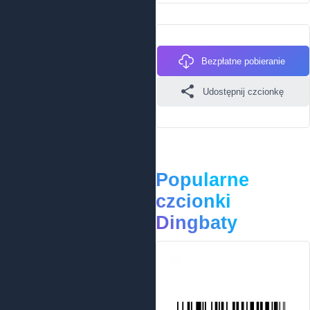
Bezpłatne pobieranie
Udostępnij czcionkę
Popularne
czcionki
Dingbaty