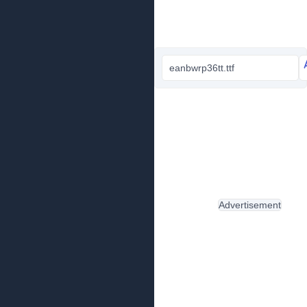
eanbwrp36tt.ttf
Advertisement