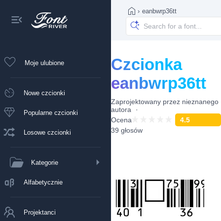
›
eanbwrp36tt
Czcionka
Moje ulubione
eanbwrp36tt
Nowe czcionki
Zaprojektowany przez
nieznanego
autora
Popularne czcionki
Ocena
4.5
39 głosów
Losowe czcionki
Kategorie
Alfabetycznie
Projektanci