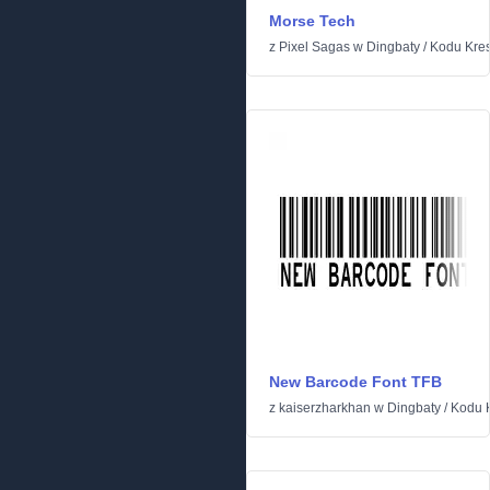
Morse Tech
z
Pixel Sagas
w
Dingbaty
/
Kodu Kre
New Barcode Font TFB
z
kaiserzharkhan
w
Dingbaty
/
Kodu 