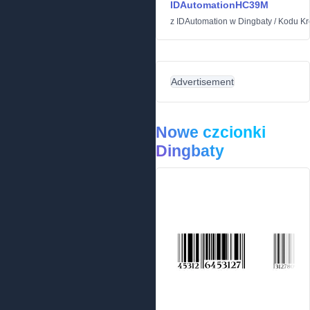
IDAutomationHC39M
z
IDAutomation
w
Dingbaty
/
Kodu K
Advertisement
Nowe czcionki
Dingbaty