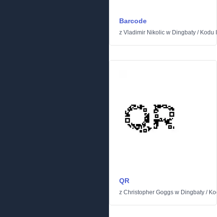
Barcode
z
Vladimir Nikolic
w
Dingbaty
/
Kodu 
QR
z
Christopher Goggs
w
Dingbaty
/
Ko