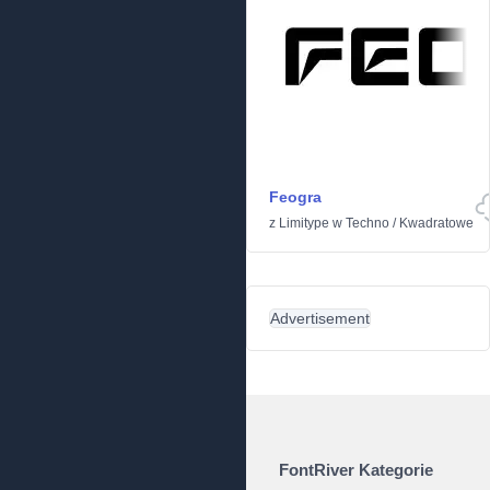
Feogra
z
Limitype
w
Techno
/
Kwadratowe
Advertisement
FontRiver Kategorie