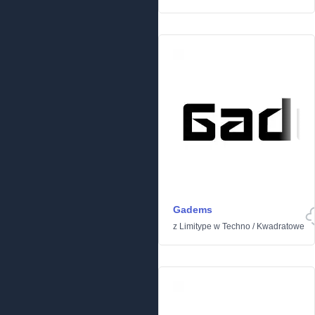
Gadems
z
Limitype
w
Techno
/
Kwadratowe