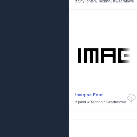
z
ShyFonts
w
Techno
/
Kwadratowe
Imagine Font
z
jooki
w
Techno
/
Kwadratowe