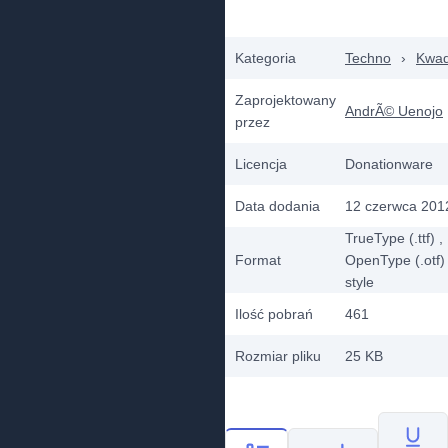
Kategoria
Techno
›
Kwad
Zaprojektowany
AndrÃ© Uenojo
przez
Licencja
Donationware
Data dodania
12 czerwca 201
TrueType (.ttf)
,
Format
OpenType (.otf)
style
Ilość pobrań
461
Rozmiar pliku
25 KB