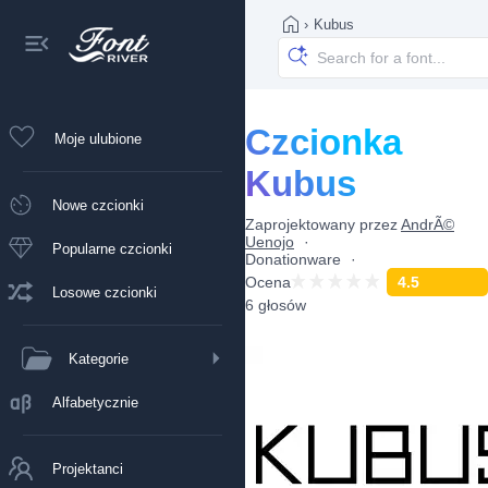
›
Kubus
Czcionka
Moje ulubione
Kubus
Nowe czcionki
Zaprojektowany przez
AndrÃ©
Uenojo
Popularne czcionki
Donationware
Ocena
4.5
Losowe czcionki
6 głosów
Kategorie
Alfabetycznie
Projektanci