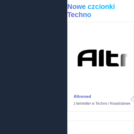
Nowe czcionki
Techno
Altroned
z
twinletter
w
Techno
/
Kwadratowe