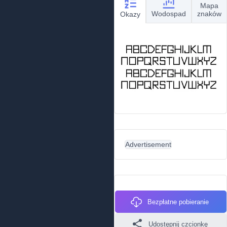
Mapa
Wodospad
znaków
Okazy
Advertisement
Bezpłatne pobieranie
Udostępnij czcionkę