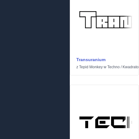
Transuranium
z
Tepid Monkey
w
Techno
/
Kwadrat