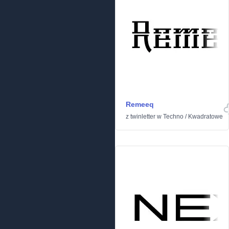
Remeeq
z
twinletter
w
Techno
/
Kwadratowe