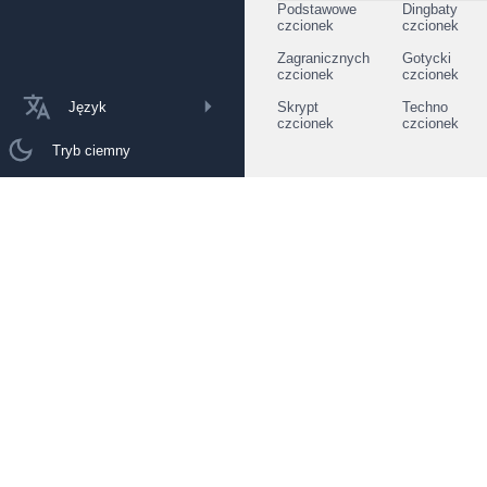
Podstawowe
Dingbaty
czcionek
czcionek
Zagranicznych
Gotycki
czcionek
czcionek
Język
Skrypt
Techno
czcionek
czcionek
Tryb ciemny