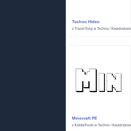
Techno Hideo
z
TracerTong
w
Techno
/
Kwadratow
Minecraft PE
z
KiddieFonts
w
Techno
/
Kwadratow