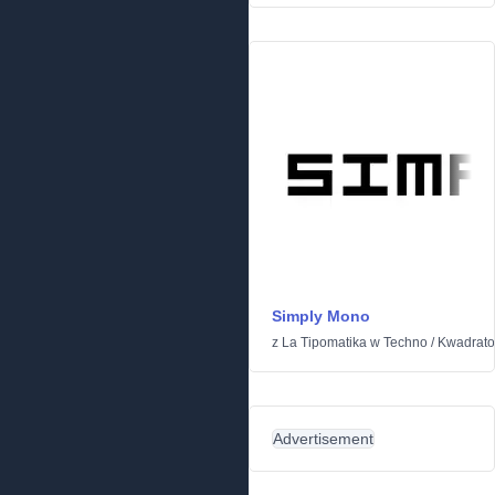
Simply Mono
z
La Tipomatika
w
Techno
/
Kwadrat
Advertisement