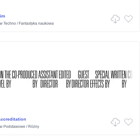
lim
w
Techno
/
Fantastyka naukowa
Accreditation
w
Podstawowe
/
Różny