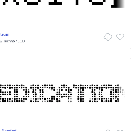
trum
w
Techno
/
LCD
n Needed