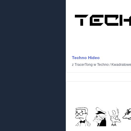
Techno Hideo
z
TracerTong
w
Techno
/
Kwadratow