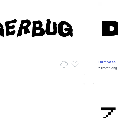
DumbAss
z
TracerTong