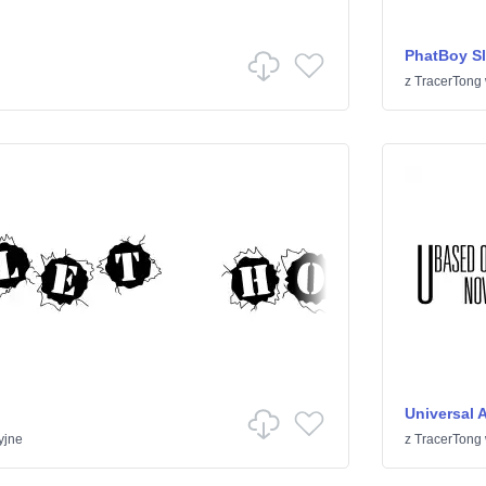
PhatBoy S
z
TracerTong
Universal 
yjne
z
TracerTong