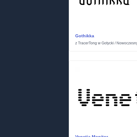
Gothikka
z
TracerTong
w
Gotycki
/
Nowoczesn
Venetia Monitor