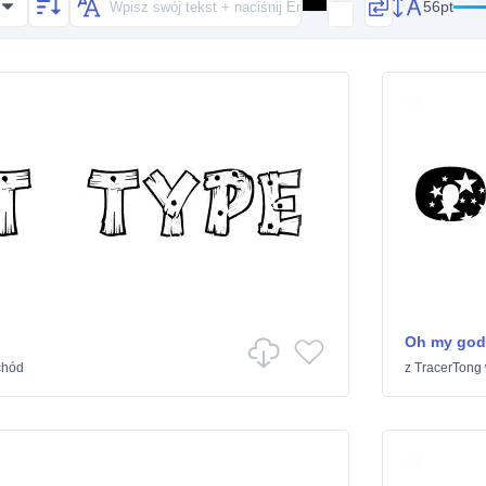
56pt
Oh my god 
chód
z
TracerTong