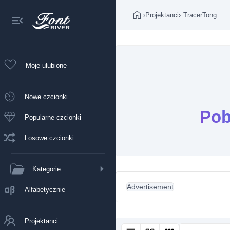
›
Projektanci
›
TracerTong
Moje ulubione
Nowe czcionki
Pob
Popularne czcionki
Losowe czcionki
Kategorie
Advertisement
Alfabetycznie
Projektanci