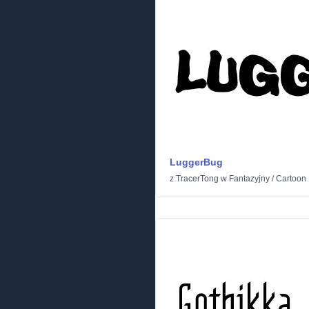
LuggerBug
z
TracerTong
w
Fantazyjny
/
Cartoon