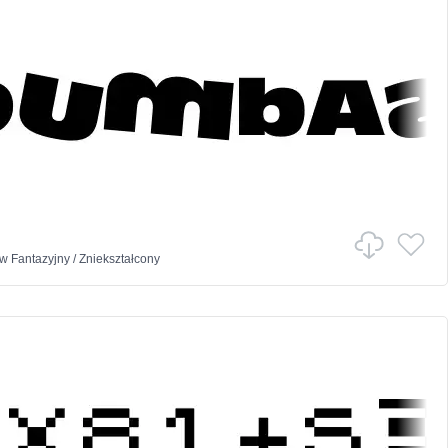
w
Fantazyjny
/
Zniekształcony