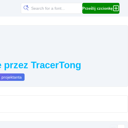
Prześlij czcionkę
e przez TracerTong
 projektanta