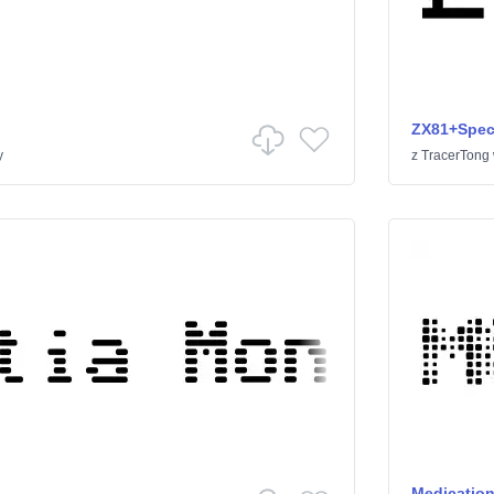
ZX81+Spec
y
z
TracerTong
Medicatio