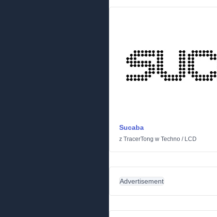
Sucaba
z
TracerTong
w
Techno
/
LCD
Advertisement