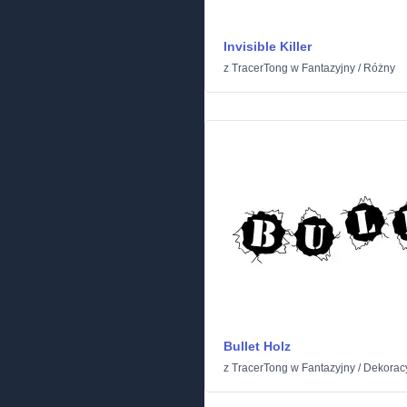
Invisible Killer
z
TracerTong
w
Fantazyjny
/
Różny
Bullet Holz
z
TracerTong
w
Fantazyjny
/
Dekorac