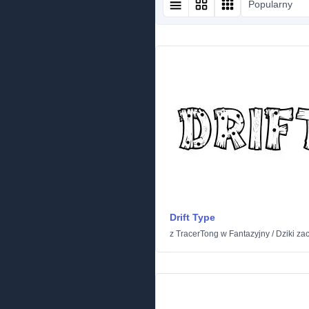
Popularny
Drift Type
z
TracerTong
w
Fantazyjny
/
Dziki za