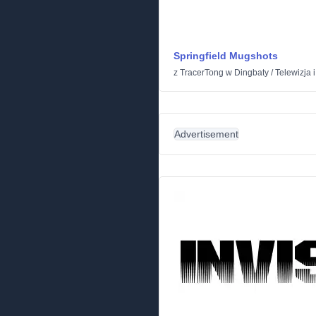
Springfield Mugshots
z
TracerTong
w
Dingbaty
/
Telewizja i
Advertisement