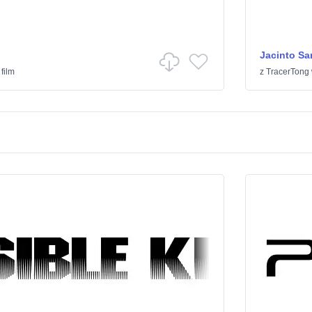
Jacinto Sa
 film
z
TracerTong