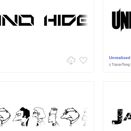
Unrealised
e
z
TracerTong