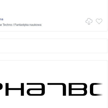
ns
w
Techno
/
Fantastyka naukowa