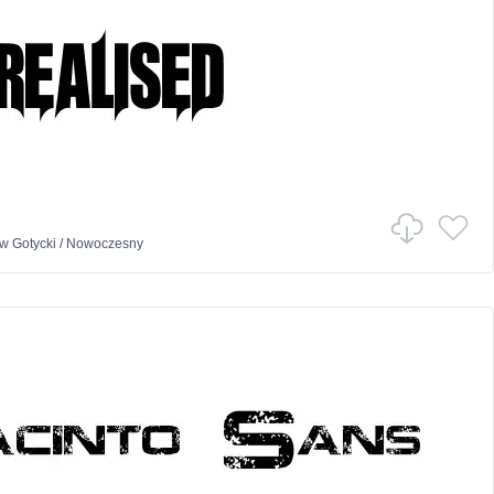
w
Gotycki
/
Nowoczesny