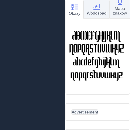
Mapa
Wodospad
znaków
Okazy
Advertisement