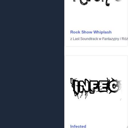
Rock Show Whiplash
z
Last Soundtrack
w
Fantazyjny
/
Róż
Infected