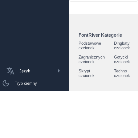
FontRiver Kategorie
Podstawowe
Dingbaty
czcionek
czcionek
Zagranicznych
Gotycki
czcionek
czcionek
Język
Skrypt
Techno
czcionek
czcionek
Tryb ciemny