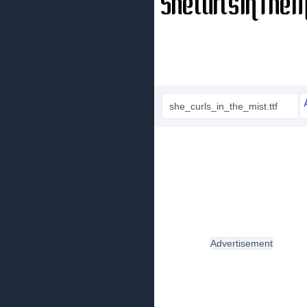
she_curls_in_the_mist.ttf
Advertisement