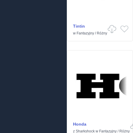
Tintin
w
Fantazyjny
/
Różny
Honda
z
Sharkshock
w
Fantazyjny
/
Różny