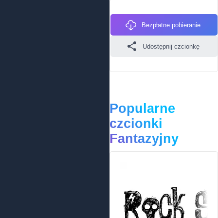
Bezpłatne pobieranie
Udostępnij czcionkę
Popularne
czcionki
Fantazyjny