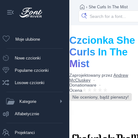
›
She Curls In The Mist
Czcionka She
Moje ulubione
Curls In The
Nowe czcionki
Mist
Popularne czcionki
Zaprojektowany przez
Andrew
McCluskey
Losowe czcionki
Donationware
Ocena
Nie oceniony, bądź pierwszy!
Kategorie
Alfabetycznie
Projektanci