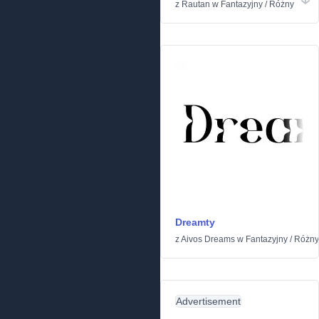
z
Rautan
w
Fantazyjny
/
Różny
Dreamty
z
Aivos Dreams
w
Fantazyjny
/
Różny
Advertisement