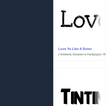
Love Ya Like A Sister
z
Kimberly Geswein
w
Fantazyjny
/
R