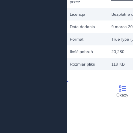
przez
Licencja
Bezpłatne 
Data dodania
9 marca 2
Format
TrueType (.
Ilość pobrań
20,280
Rozmiar pliku
119 KB
Okazy