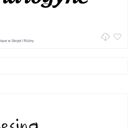
e
rique
w
Skrypt
/
Różny