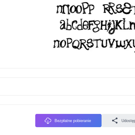
Bezpłatne pobieranie
Udostęp