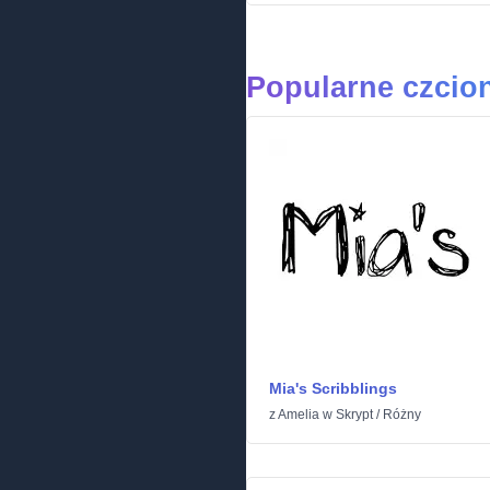
Popularne czcion
Mia's Scribblings
z
Amelia
w
Skrypt
/
Różny