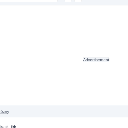
Advertisement
óżny
track