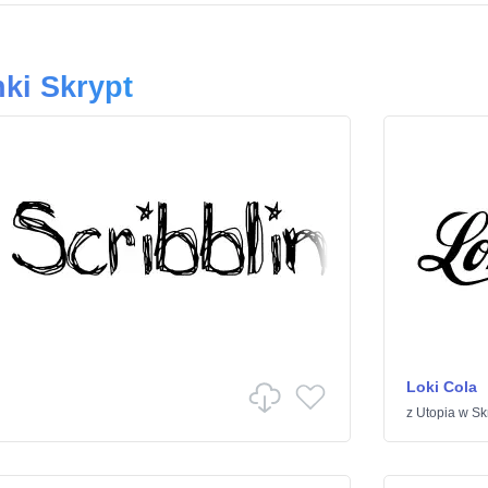
ki Skrypt
Loki Cola
z
Utopia
w
Sk