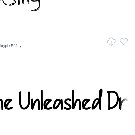
krypt
/
Różny