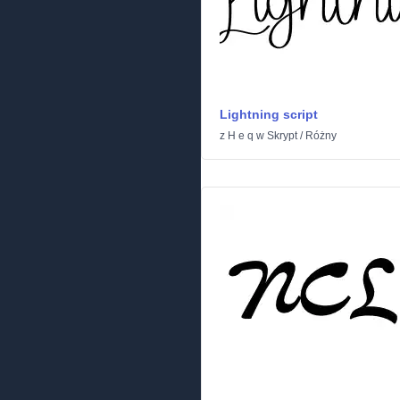
Lightning script
z
H e q
w
Skrypt
/
Różny