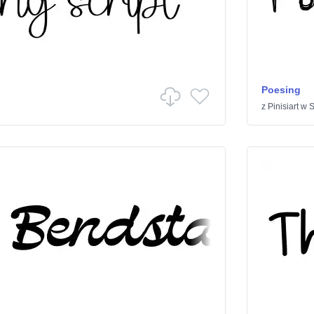
Poesing
z
Pinisiart
w
S