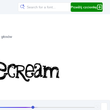
Prześlij czcionkę
 głosów