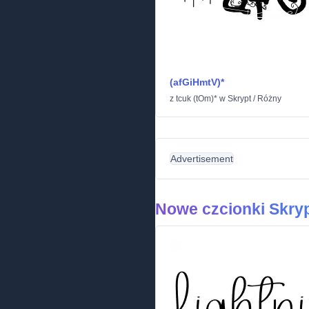
(afGiHmtV)*
z
tcuk (tOm)*
w
Skrypt
/
Różny
Advertisement
Nowe czcionki Skry