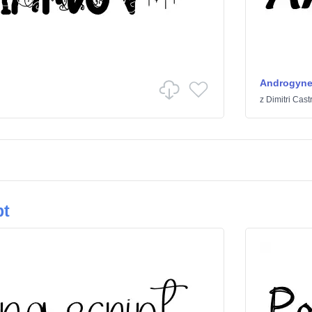
Androgyn
z
Dimitri Cast
pt