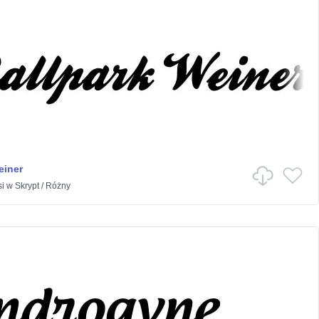
einer
i
w
Skrypt
/
Różny