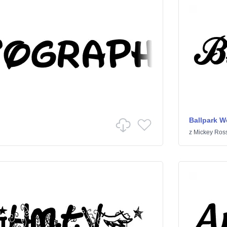
Ballpark W
z
Mickey Ross