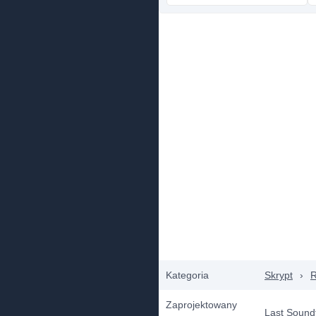
Kategoria
Skrypt
›
R
Zaprojektowany
Last Sound