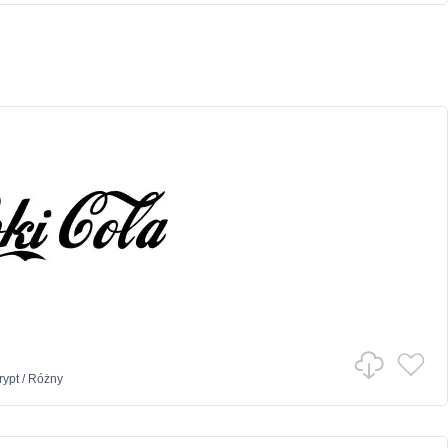
rypt
/
Różny