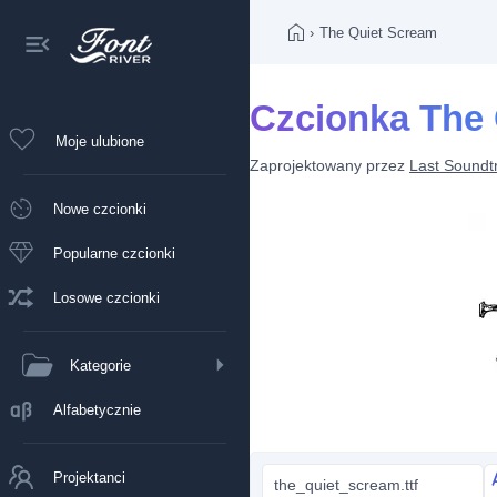
›
The Quiet Scream
Czcionka The
Moje ulubione
Zaprojektowany przez
Last Soundt
Nowe czcionki
Popularne czcionki
Losowe czcionki
Kategorie
Alfabetycznie
Projektanci
the_quiet_scream.ttf