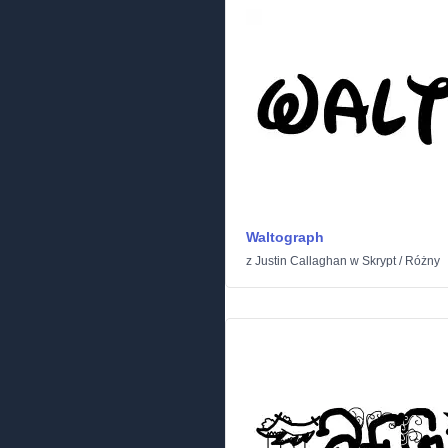
Waltograph
z
Justin Callaghan
w
Skrypt
/
Różny