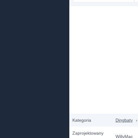
Kategoria
Dingbaty
›
Zaprojektowany
WillyMac