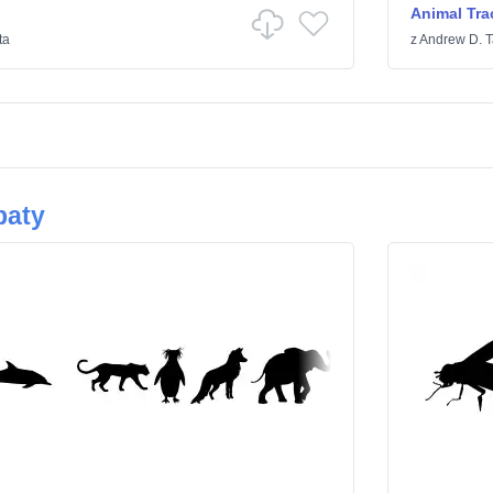
Animal Tra
ta
z
Andrew D. T
baty