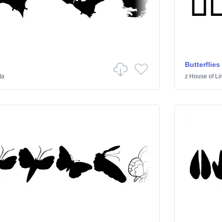
Butterflies
ta
z
House of L