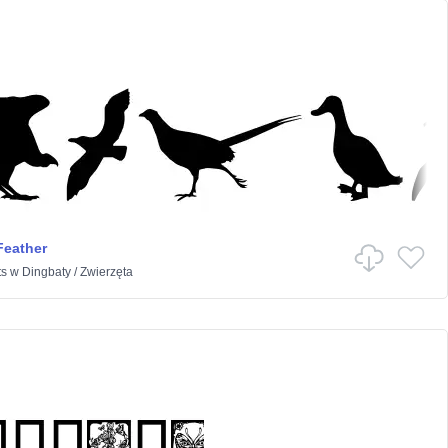
Feather
ts
w
Dingbaty
/
Zwierzęta