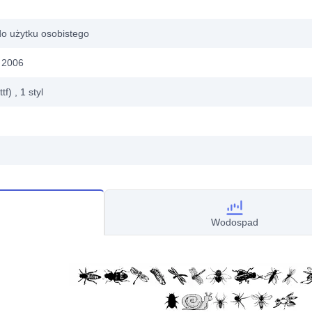
do użytku osobistego
a 2006
ttf)
, 1
styl
Wodospad