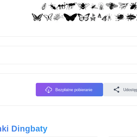
Bezpłatne pobieranie
Udostęp
nki Dingbaty