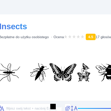
Insects
Bezpłatne do użytku osobistego
Ocena
4.5
17 głosó