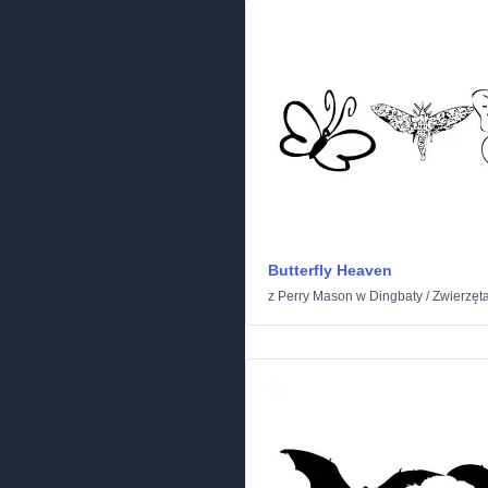
Butterfly Heaven
z
Perry Mason
w
Dingbaty
/
Zwierzęt