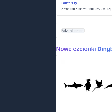
ButterFly
z
Manfred Klein
w
Dingbaty
/
Zwierzę
Advertisement
Nowe czcionki Ding