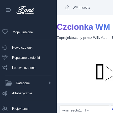
›
WM Insects
Czcionka WM 
Moje ulubione
Zaprojektowany przez
WillyMac
Nowe czcionki
Popularne czcionki
Losowe czcionki
Kategorie
Alfabetycznie
Projektanci
wminsects1.TTF