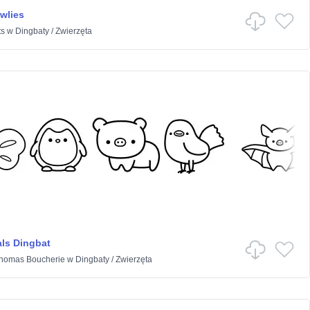
wlies
ts
w
Dingbaty
/
Zwierzęta
ls Dingbat
Thomas Boucherie
w
Dingbaty
/
Zwierzęta