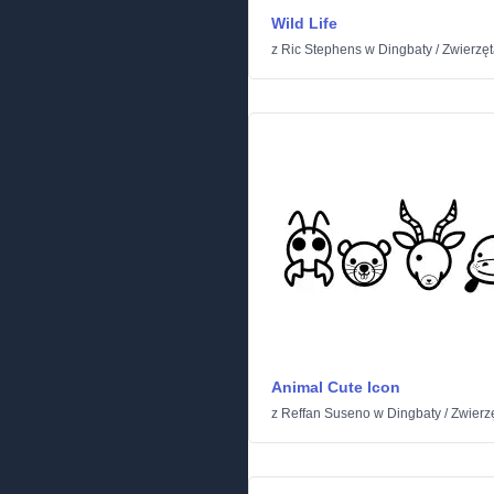
Wild Life
z
Ric Stephens
w
Dingbaty
/
Zwierzę
Animal Cute Icon
z
Reffan Suseno
w
Dingbaty
/
Zwierz