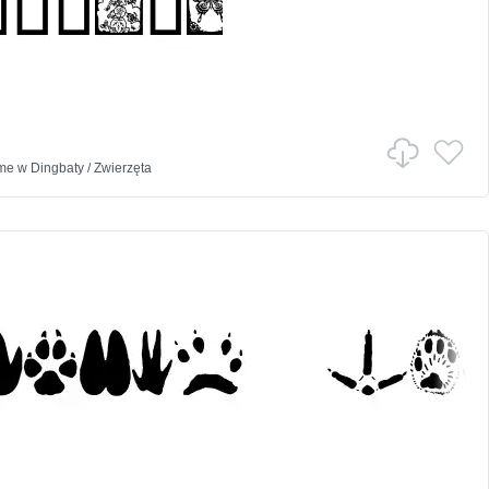
ime
w
Dingbaty
/
Zwierzęta