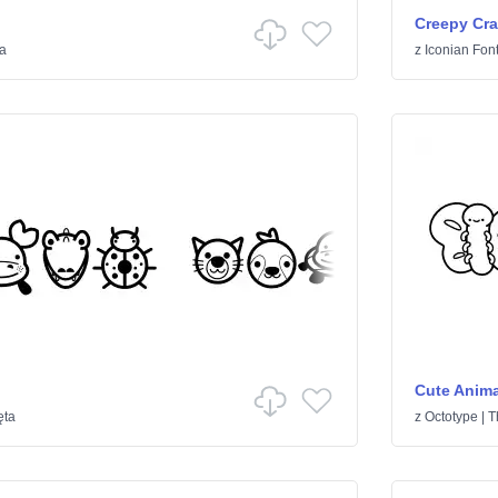
Creepy Cra
ta
z
Iconian Fon
Cute Anima
ęta
z
Octotype | 