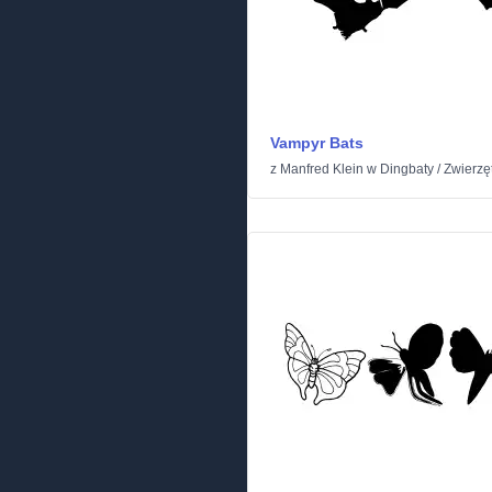
Vampyr Bats
z
Manfred Klein
w
Dingbaty
/
Zwierzę