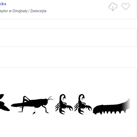
cks
aylor
w
Dingbaty
/
Zwierzęta