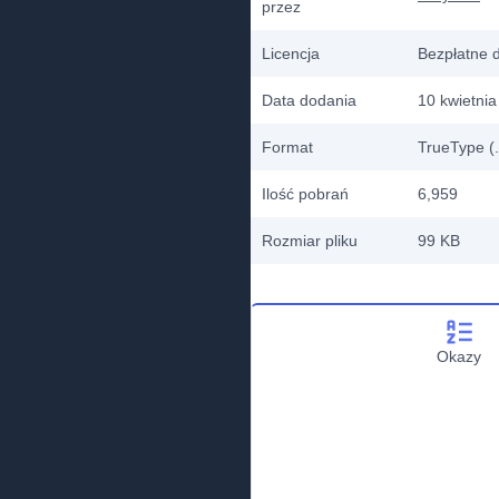
przez
Licencja
Bezpłatne 
Data dodania
10 kwietni
Format
TrueType (.
Ilość pobrań
6,959
Rozmiar pliku
99 KB
Okazy