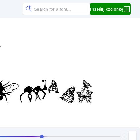
Prześlij czcionkę
w