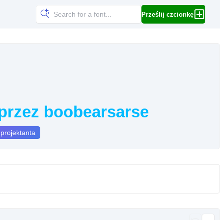
Prześlij czcionkę
 przez boobearsarse
 projektanta