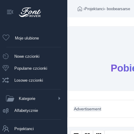
›
Projektanci
›
boobearsarse
Moje ulubione
Nowe czcionki
Pobi
Popularne czcionki
Losowe czcionki
Kategorie
Advertisement
Alfabetycznie
Projektanci