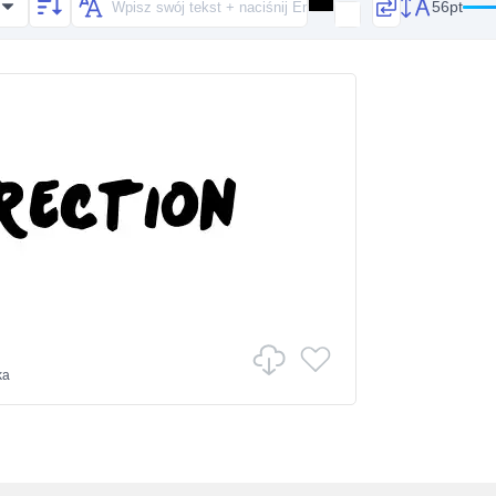
56pt
ka