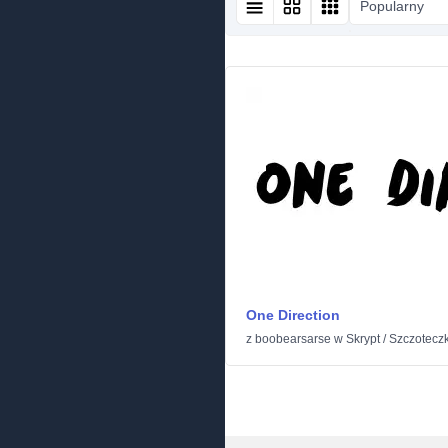
Popularny
One Direction
z
boobearsarse
w
Skrypt
/
Szczotecz