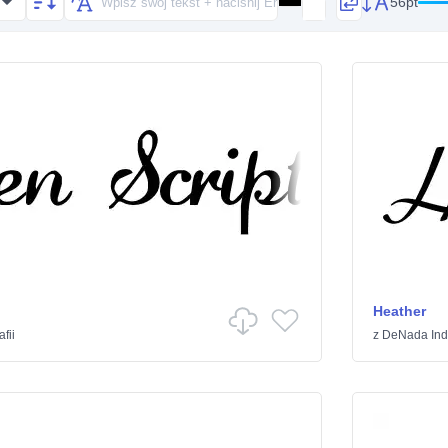
56pt
Heather
afii
z
DeNada Indu