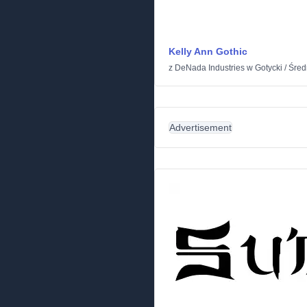
Kelly Ann Gothic
z
DeNada Industries
w
Gotycki
/
Śred
Advertisement