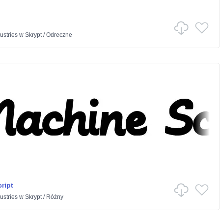
stries
w
Skrypt
/
Odreczne
ript
stries
w
Skrypt
/
Różny