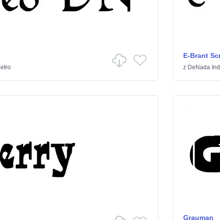
E-Brant Scr
etro
z
DeNada Indu
Grauman