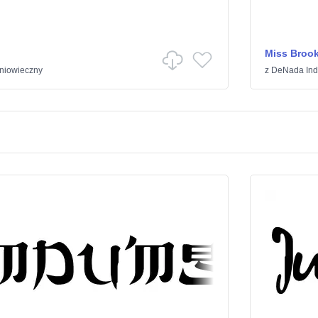
Miss Broo
niowieczny
z
DeNada Indu