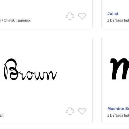
Juliet
h
/
Chiński i japoński
z
DeNada Indu
Machine Sc
afii
z
DeNada Indu