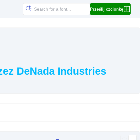
Prześlij czcionkę
zez DeNada Industries