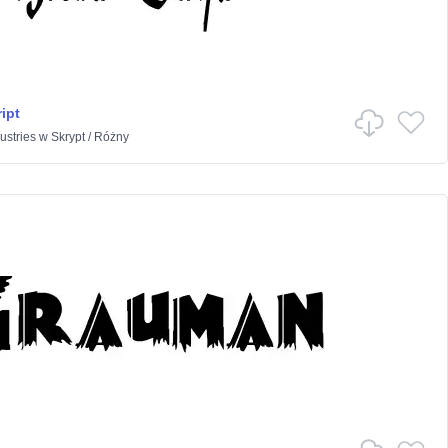
ipt
stries
w
Skrypt
/
Różny