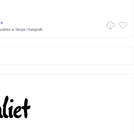
ks
stries
w
Skrypt
/
Kaligrafii