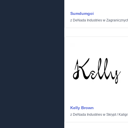
Sumdumgoi
z
DeNada Industries
w
Zagranicznyc
Kelly Brown
z
DeNada Industries
w
Skrypt
/
Kaligr