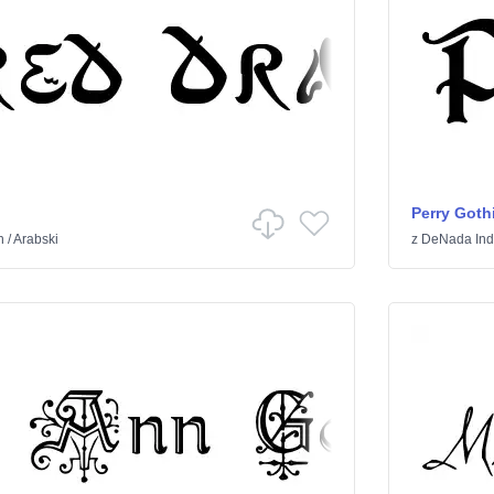
Perry Goth
h
/
Arabski
z
DeNada Indu