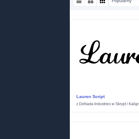
Popularny
Lauren Script
z
DeNada Industries
w
Skrypt
/
Kaligr