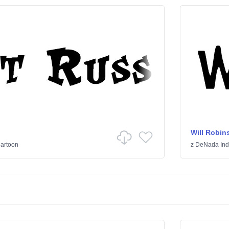
Will Robin
artoon
z
DeNada Indu