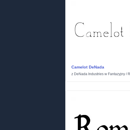
Camelot DeNada
z
DeNada Industries
w
Fantazyjny
/
R