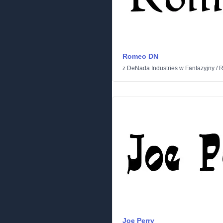
Romeo DN
z
DeNada Industries
w
Fantazyjny
/
R
Joe Perry