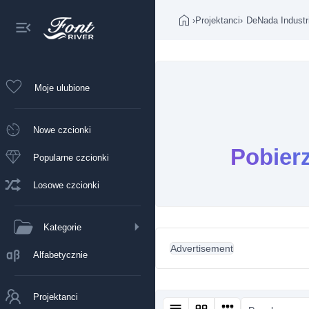
›
Projektanci
›
DeNada Industr
Moje ulubione
Nowe czcionki
Pobier
Popularne czcionki
Losowe czcionki
Kategorie
Advertisement
Alfabetycznie
Projektanci