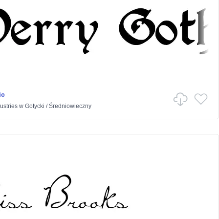
ic
stries
w
Gotycki
/
Średniowieczny