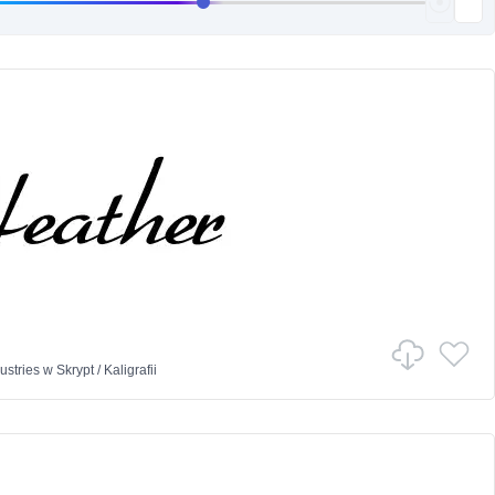
stries
w
Skrypt
/
Kaligrafii