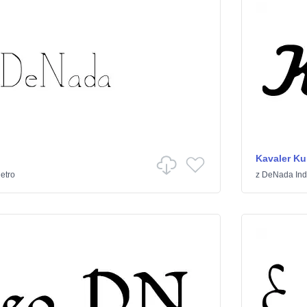
Kavaler Ku
etro
z
DeNada Indu