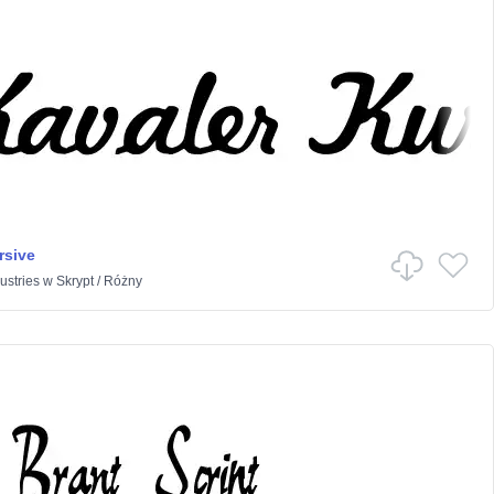
rsive
stries
w
Skrypt
/
Różny