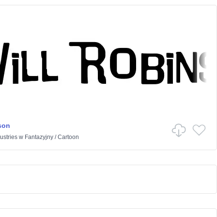
son
stries
w
Fantazyjny
/
Cartoon