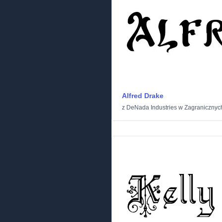
Alfred Drake
z
DeNada Industries
w
Zagranicznyc