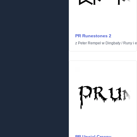
PR Runestones 2
z
Peter Rempel
w
Dingbaty
/
Runy i el
PR Uncial Creepy