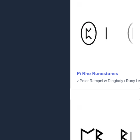
Pi Rho Runestones
z
Peter Rempel
w
Dingbaty
/
Runy i el