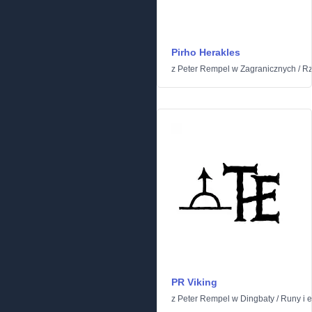
Pirho Herakles
z
Peter Rempel
w
Zagranicznych
/
Rz
PR Viking
z
Peter Rempel
w
Dingbaty
/
Runy i el