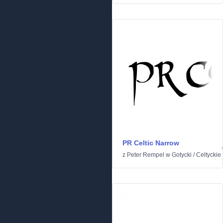
PR Celtic Narrow
z
Peter Rempel
w
Gotycki
/
Celtyckie