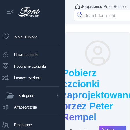
›
Projektanci
›
Peter Rempel
Moje ulubione
Nowe czcionki
Popularne czcionki
Pobierz
Losowe czcionki
czcionki
zaprojektowan
Kategorie
przez Peter
Alfabetycznie
Rempel
Projektanci
Strona