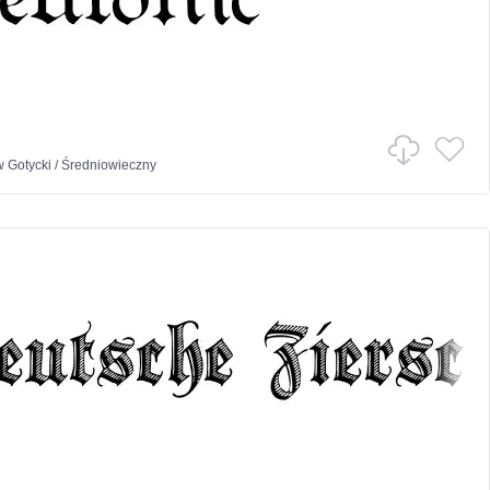
w
Gotycki
/
Średniowieczny