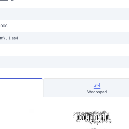
2006
ttf)
, 1
styl
Wodospad