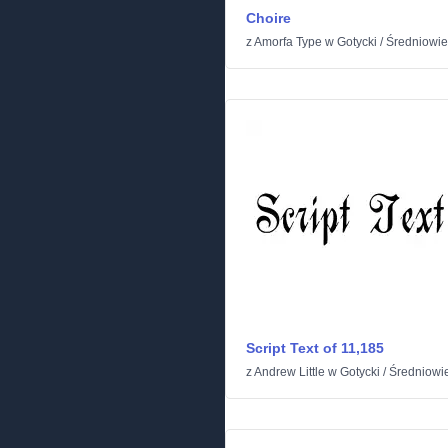
Choire
z
Amorfa Type
w
Gotycki
/
Średniowi
Script Text of 11,185
z
Andrew Little
w
Gotycki
/
Średniowi