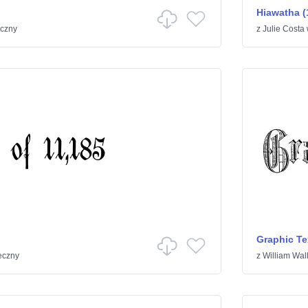
Hiawatha (
eczny
z
Julie Costa
Graphic Te
eczny
z
William Wal