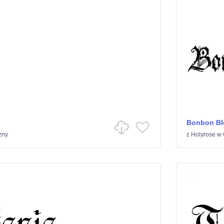
Bonbon Bl
zny
z
Holyrose
w