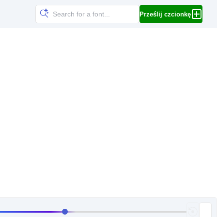
Prześlij czcionkę