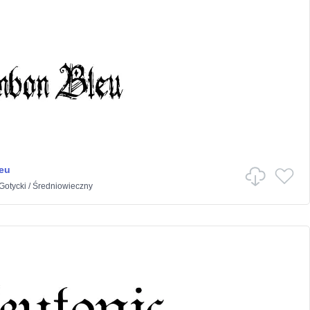
eu
Gotycki
/
Średniowieczny