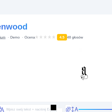
enwood
rium
Demo
Ocena
4.5
48 głosów