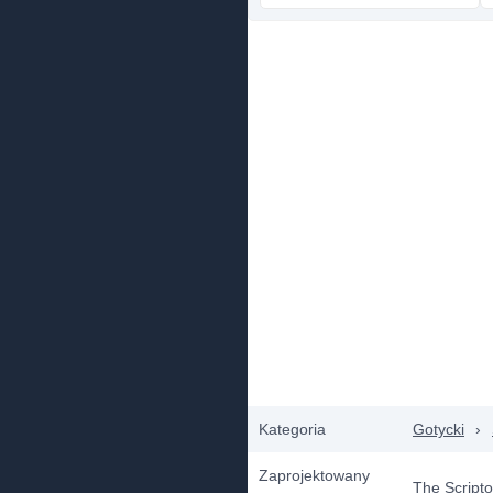
Kategoria
Gotycki
›
Zaprojektowany
The Script