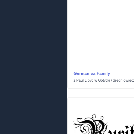
Germanica Family
z
Paul Lloyd
w
Gotycki
/
Średniowiec