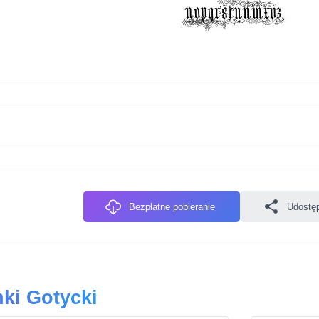
Bezpłatne pobieranie
Udostęp
ki Gotycki