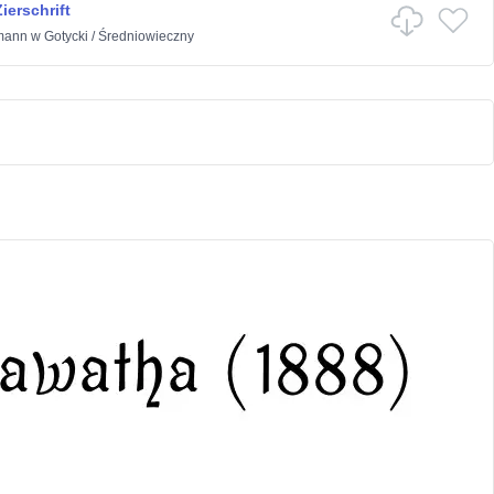
ierschrift
fmann
w
Gotycki
/
Średniowieczny