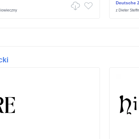
Deutsche Z
iowieczny
z
Dieter Stef
cki