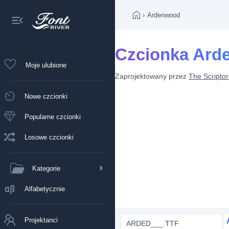
›
Ardenwood
Czcionka Ard
Moje ulubione
Zaprojektowany przez
The Scripto
Nowe czcionki
Popularne czcionki
Losowe czcionki
Kategorie
Alfabetycznie
Projektanci
ARDED___.TTF