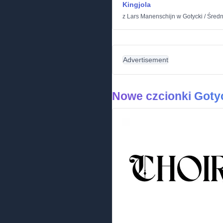
Kingjola
z
Lars Manenschijn
w
Gotycki
/
Średn
Advertisement
Nowe czcionki Goty