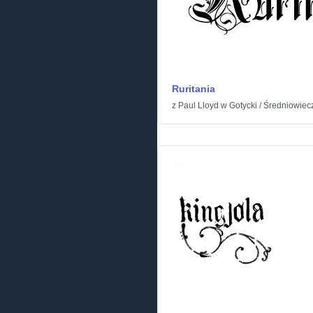
Ruritania
z
Paul Lloyd
w
Gotycki
/
Średniowiec