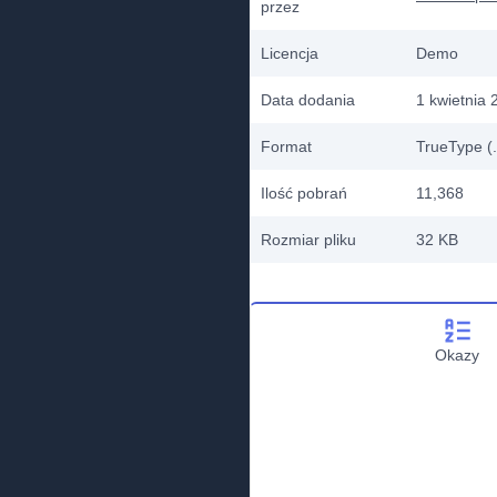
przez
Licencja
Demo
Data dodania
1 kwietnia 
Format
TrueType (.
Ilość pobrań
11,368
Rozmiar pliku
32 KB
Okazy