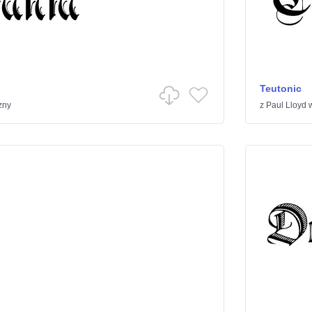
Teutonic
zny
z
Paul Lloyd