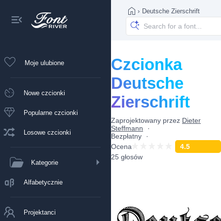
›
Deutsche Zierschrift
Czcionka
Moje ulubione
Deutsche
Nowe czcionki
Zierschrift
Popularne czcionki
Zaprojektowany przez
Dieter
Steffmann
Losowe czcionki
Bezpłatny
Ocena
4.5
25 głosów
Kategorie
Alfabetycznie
Projektanci