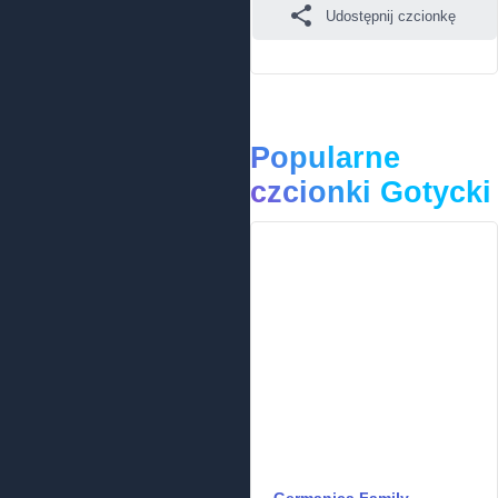
Udostępnij czcionkę
Popularne
czcionki Gotycki