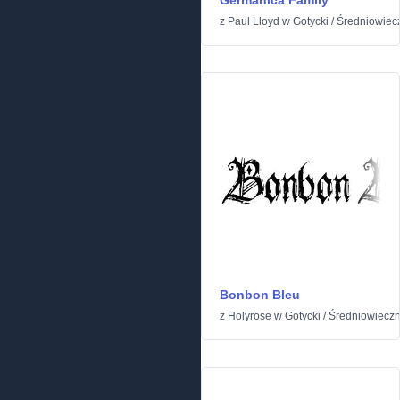
Germanica Family
z
Paul Lloyd
w
Gotycki
/
Średniowiec
Bonbon Bleu
z
Holyrose
w
Gotycki
/
Średniowiecz