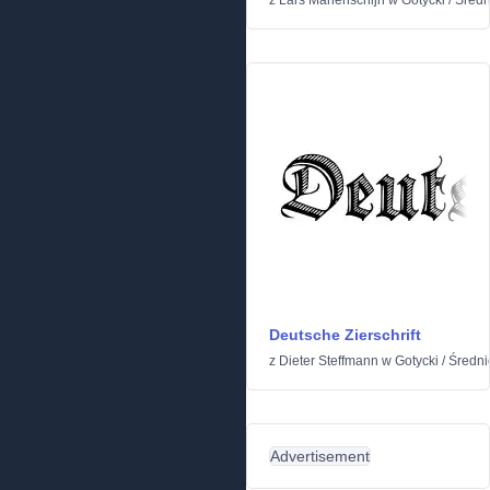
z
Lars Manenschijn
w
Gotycki
/
Średn
Deutsche Zierschrift
z
Dieter Steffmann
w
Gotycki
/
Średni
Advertisement