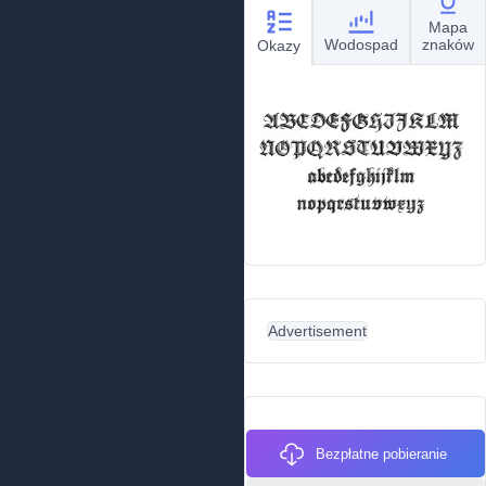
Mapa
Wodospad
znaków
Okazy
Advertisement
Bezpłatne pobieranie