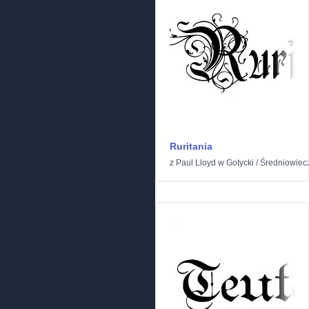
Ruritania
z
Paul Lloyd
w
Gotycki
/
Średniowiec