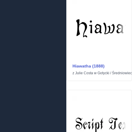
Hiawatha (1888)
z
Julie Costa
w
Gotycki
/
Średniowie