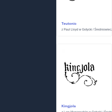
Teutonic
z
Paul Lloyd
w
Gotycki
/
Średniowiec
Kingjola