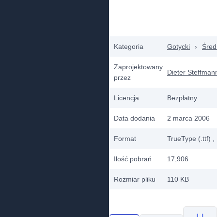
Kategoria
Gotycki
›
Śred
Zaprojektowany
Dieter Steffman
przez
Licencja
Bezpłatny
Data dodania
2 marca 2006
Format
TrueType (.ttf)
,
Ilość pobrań
17,906
Rozmiar pliku
110 KB