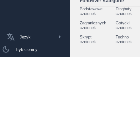
FontRiver Kategorie
Podstawowe
Dingbaty
czcionek
czcionek
Zagranicznych
Gotycki
czcionek
czcionek
Język
Skrypt
Techno
czcionek
czcionek
Tryb ciemny