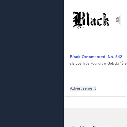
Black Ornamented, No. 542
z
Bruce Type Foundry
w
Gotycki
/
Śre
Advertisement