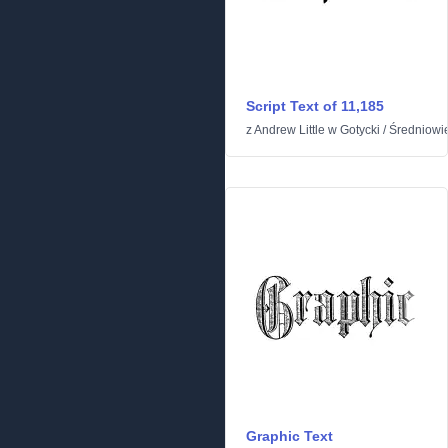
Script Text of 11,185
z
Andrew Little
w
Gotycki
/
Średniowi
Graphic Text