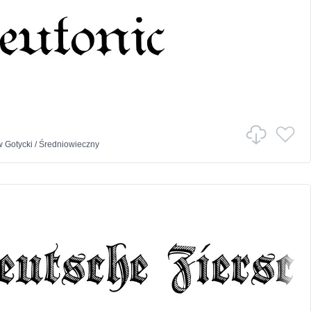
w
Gotycki
/
Średniowieczny