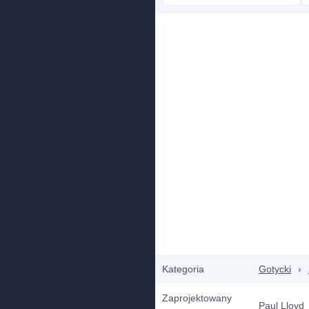
Kategoria
Gotycki
›
Zaprojektowany
Paul Lloyd