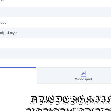
2006
ttf)
, 4
style
Wodospad