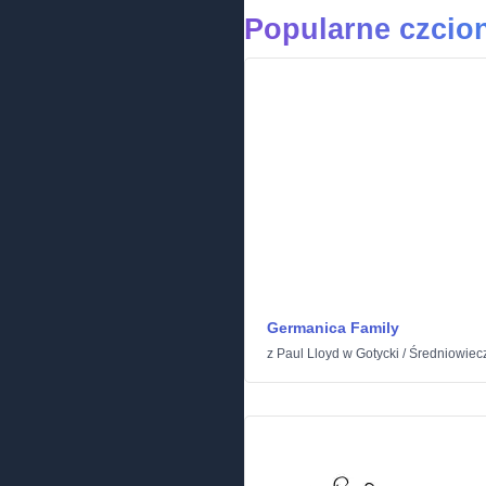
Popularne czcion
Germanica Family
z
Paul Lloyd
w
Gotycki
/
Średniowiec