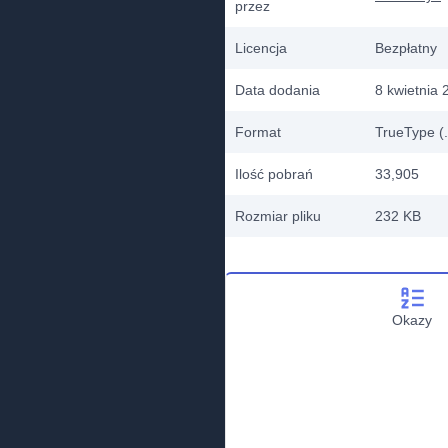
przez
Licencja
Bezpłatny
Data dodania
8 kwietnia 
Format
TrueType (.
Ilość pobrań
33,905
Rozmiar pliku
232 KB
Okazy