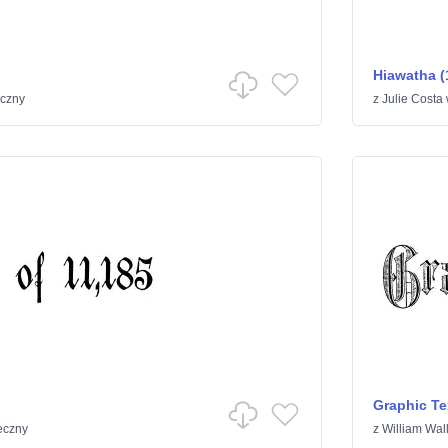
Hiawatha (
eczny
z
Julie Costa
Graphic Te
eczny
z
William Wal