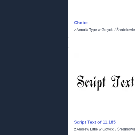
Choire
z
Amorfa Type
w
Gotycki
/
Średniowi
Script Text of 11,185
z
Andrew Little
w
Gotycki
/
Średniowi