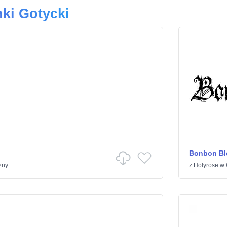
ki Gotycki
Bonbon Bl
zny
z
Holyrose
w