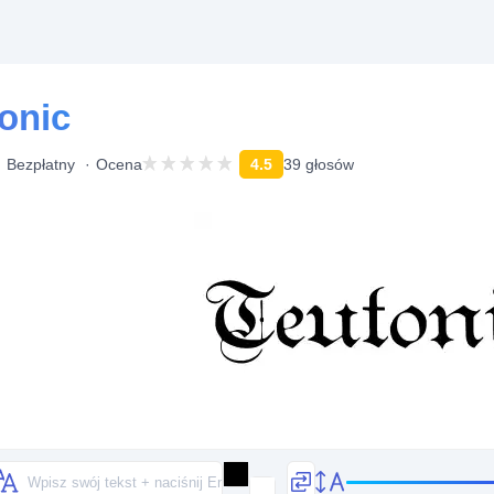
onic
Bezpłatny
Ocena
4.5
39 głosów