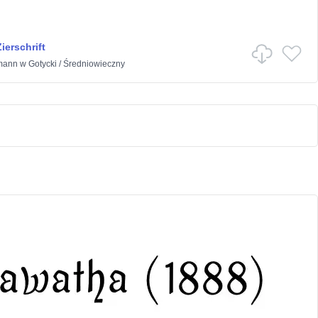
ierschrift
fmann
w
Gotycki
/
Średniowieczny