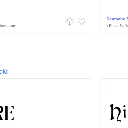
Deutsche Z
iowieczny
z
Dieter Stef
cki