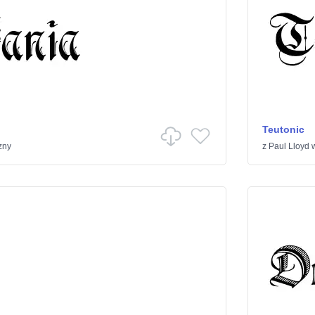
Teutonic
zny
z
Paul Lloyd