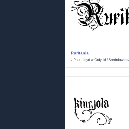
Ruritania
z
Paul Lloyd
w
Gotycki
/
Średniowiec