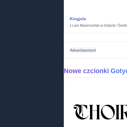
Kingjola
z
Lars Manenschijn
w
Gotycki
/
Średn
Advertisement
Nowe czcionki Goty