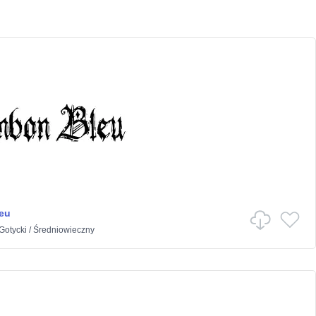
eu
Gotycki
/
Średniowieczny