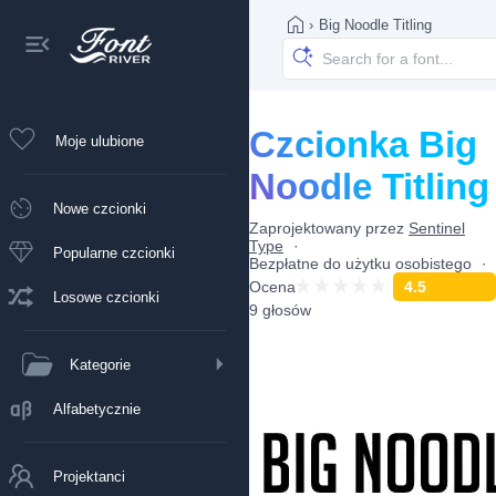
›
Big Noodle Titling
Czcionka Big
Moje ulubione
Noodle Titling
Nowe czcionki
Zaprojektowany przez
Sentinel
Type
Popularne czcionki
Bezpłatne do użytku osobistego
Ocena
4.5
Losowe czcionki
9 głosów
Kategorie
Alfabetycznie
Projektanci