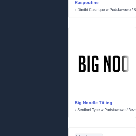
Raspoutine
z
Dimitri Castrique
w
Podstawowe
/
B
Big Noodle Titling
z
Sentinel Type
w
Podstawowe
/
Bez