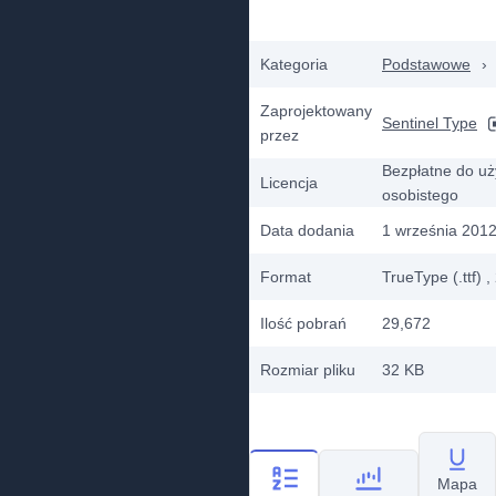
Kategoria
Podstawowe
›
Zaprojektowany
Sentinel Type
przez
Bezpłatne do uż
Licencja
osobistego
Data dodania
1 września 201
Format
TrueType (.ttf)
,
Ilość pobrań
29,672
Rozmiar pliku
32 KB
Mapa