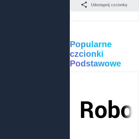
Udostępnij czcionkę
Popularne
czcionki
Podstawowe