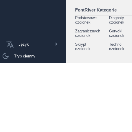
FontRiver Kategorie
Podstawowe
Dingbaty
czcionek
czcionek
Zagranicznych
Gotycki
czcionek
czcionek
Język
Skrypt
Techno
czcionek
czcionek
Tryb ciemny