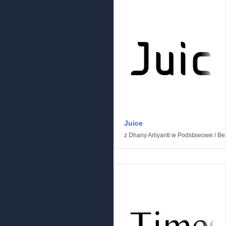
Juice
z
Dhany Arliyanti
w
Podstawowe
/
Be