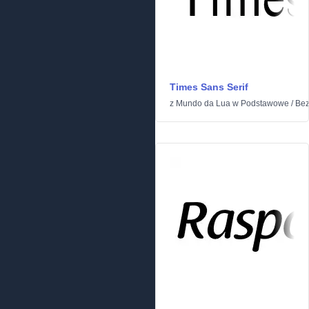
Times Sans Serif
z
Mundo da Lua
w
Podstawowe
/
Bez