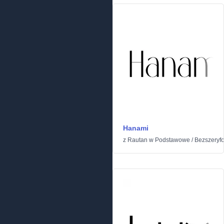
Hanami
z
Rautan
w
Podstawowe
/
Bezszeryf