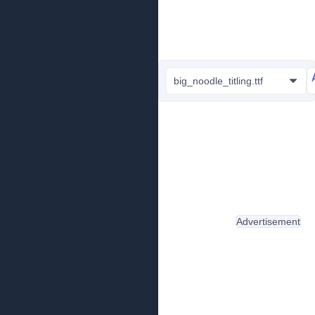
big_noodle_titling.ttf
Advertisement