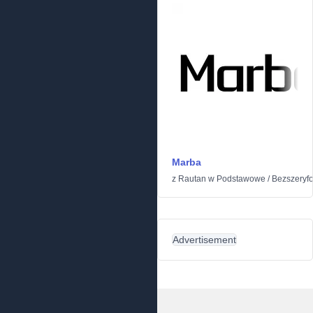
Marba
z
Rautan
w
Podstawowe
/
Bezszeryf
Advertisement