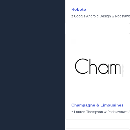
Roboto
z
Google Android Design
w
Podstaw
Champagne & Limousines
z
Lauren Thompson
w
Podstawowe