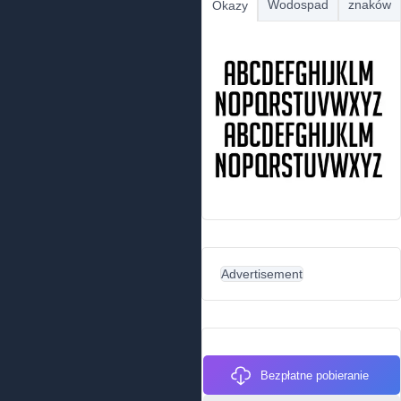
Wodospad
znaków
Okazy
Advertisement
Bezpłatne pobieranie