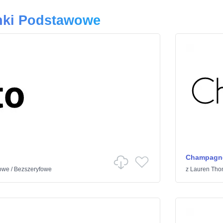
nki Podstawowe
Champagne
owe
/
Bezszeryfowe
z
Lauren Th