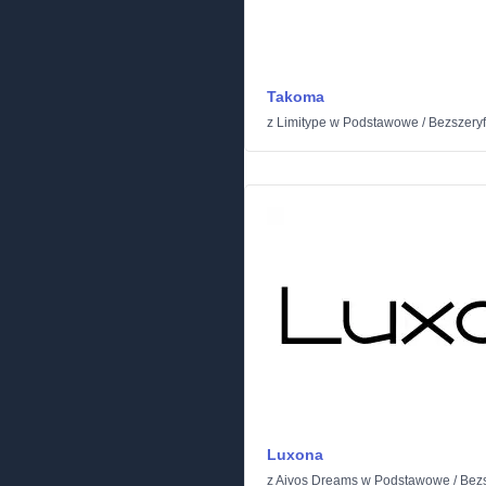
Takoma
z
Limitype
w
Podstawowe
/
Bezszery
Luxona
z
Aivos Dreams
w
Podstawowe
/
Bez