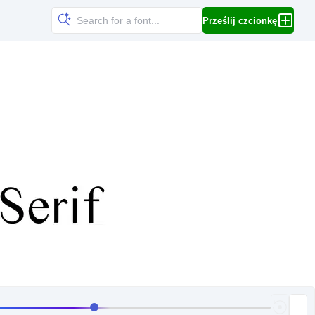
Prześlij czcionkę