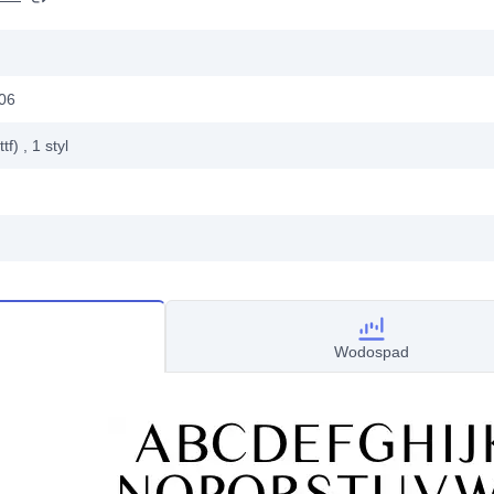
06
ttf)
, 1
styl
Wodospad