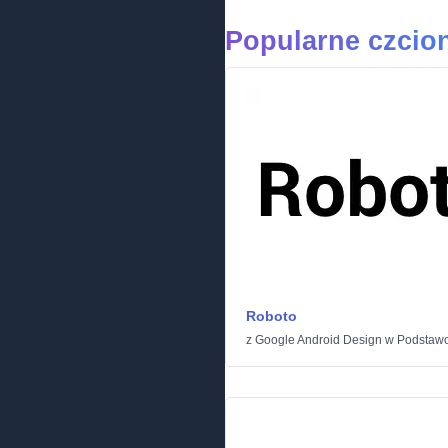
Popularne czcio
Roboto
z
Google Android Design
w
Podstaw