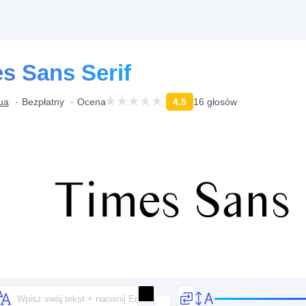
s Sans Serif
ua
Bezpłatny
Ocena
4.5
16 głosów