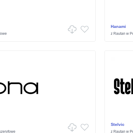
Hanami
fowe
z
Rautan
w
P
Stelvic
szeryfowe
z
Rautan
w
P