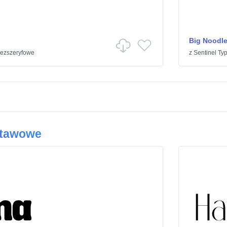
Big Noodle
ezszeryfowe
z
Sentinel Ty
stawowe