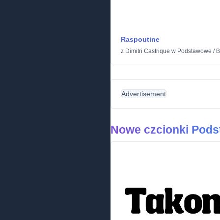
Raspoutine
z
Dimitri Castrique
w
Podstawowe
/
B
Advertisement
Nowe czcionki Pod