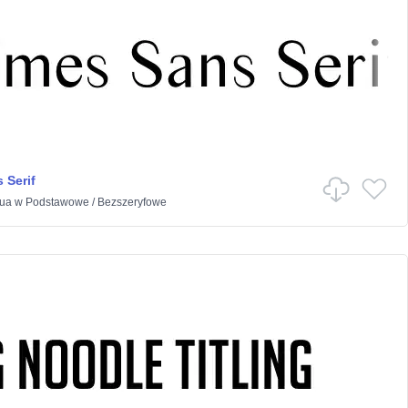
 Serif
ua
w
Podstawowe
/
Bezszeryfowe