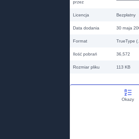
przez
Licencja
Bezpłatny
Data dodania
30 maja 20
Format
TrueType (.
Ilość pobrań
36,572
Rozmiar pliku
113 KB
Okazy