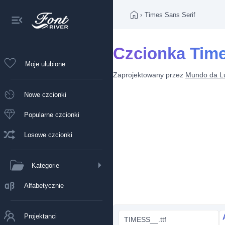
›
Times Sans Serif
Czcionka Time
Moje ulubione
Zaprojektowany przez
Mundo da L
Nowe czcionki
Popularne czcionki
Losowe czcionki
Kategorie
Alfabetycznie
Projektanci
TIMESS__.ttf