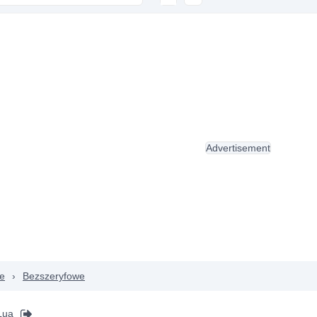
Advertisement
e
›
Bezszeryfowe
Lua