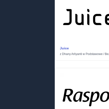
Juice
z
Dhany Arliyanti
w
Podstawowe
/
Be