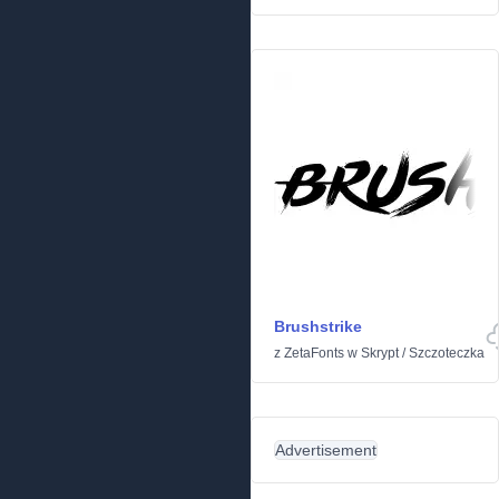
Brushstrike
z
ZetaFonts
w
Skrypt
/
Szczoteczka
Advertisement