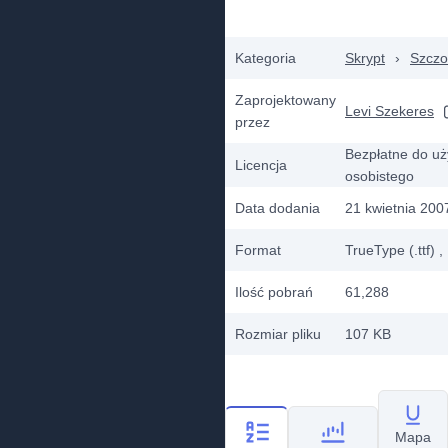
Kategoria
Skrypt
›
Szczo
Zaprojektowany
Levi Szekeres
przez
Bezpłatne do uż
Licencja
osobistego
Data dodania
21 kwietnia 200
Format
TrueType (.ttf)
,
Ilość pobrań
61,288
Rozmiar pliku
107 KB
Mapa