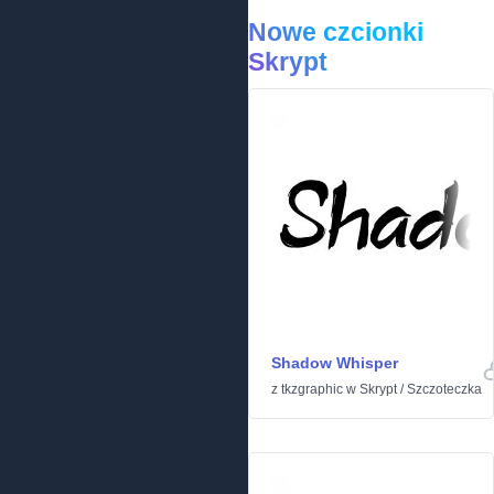
Nowe czcionki
Skrypt
Shadow Whisper
z
tkzgraphic
w
Skrypt
/
Szczoteczka