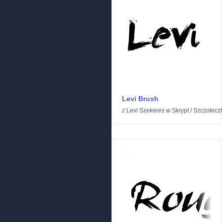
Levi Brush
z
Levi Szekeres
w
Skrypt
/
Szczotecz