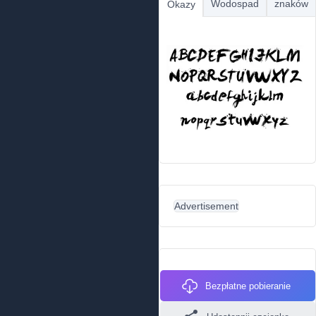
Wodospad
znaków
Okazy
Advertisement
Bezpłatne pobieranie