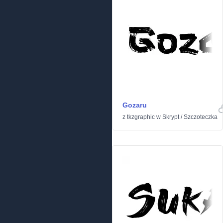
Gozaru
z
tkzgraphic
w
Skrypt
/
Szczoteczka