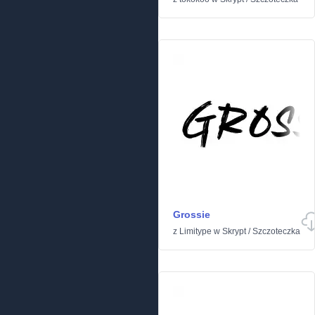
Grossie
z
Limitype
w
Skrypt
/
Szczoteczka