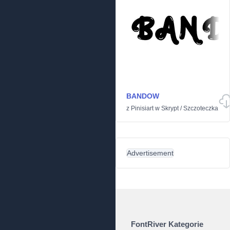
BANDOW
z
Pinisiart
w
Skrypt
/
Szczoteczka
Advertisement
FontRiver Kategorie