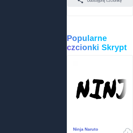
Udostępnij czcionkę
Popularne
czcionki Skrypt
Ninja Naruto