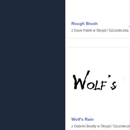
Rough Brush
z
Dave Fabik
w
Skrypt
/
Szczoteczka
Wolf's Rain
z
Gabriel Beatty
w
Skrypt
/
Szczotecz