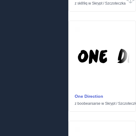
z
sk89q
w
Skrypt
/
Szczoteczka
One Direction
z
boobearsarse
w
Skrypt
/
Szczotecz