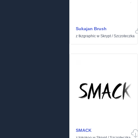
Sukajan Brush
z
tkzgraphic
w
Skrypt
/
Szczoteczka
SMACK
z
tokokoo
w
Skrypt
/
Szczoteczka