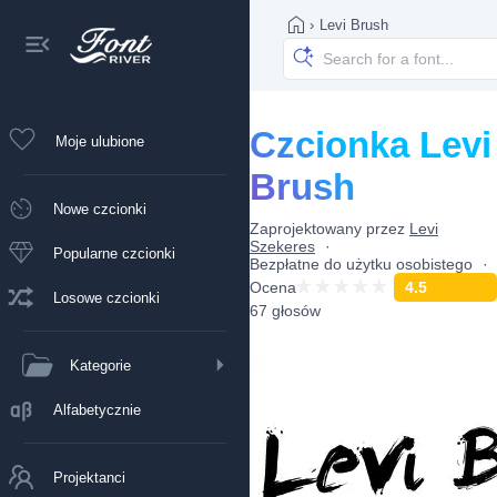
›
Levi Brush
Czcionka Levi
Moje ulubione
Brush
Nowe czcionki
Zaprojektowany przez
Levi
Szekeres
Popularne czcionki
Bezpłatne do użytku osobistego
Ocena
4.5
Losowe czcionki
67 głosów
Kategorie
Alfabetycznie
Projektanci