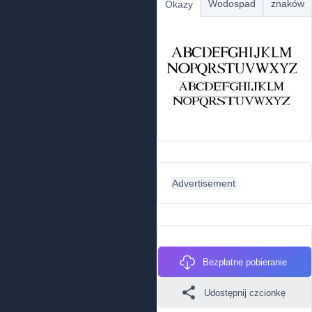
Wodospad
znaków
Okazy
Advertisement
Bezpłatne pobieranie
Udostępnij czcionkę