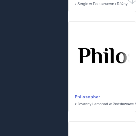
z
Sergio
w
Podstawowe
/
Różny
Philosopher
z
Jovanny Lemonad
w
Podstawowe