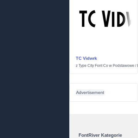
TC Vidwrk
z
Type City Font Co
w
Podstawowe
/
Advertisement
FontRiver Kategorie