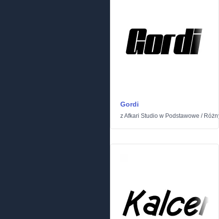
Gordi
z
Afkari Studio
w
Podstawowe
/
Różn