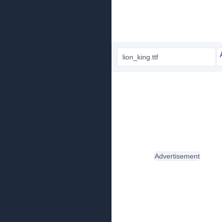
lion_king.ttf
Advertisement