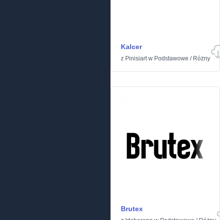
Kalcer
z
Pinisiart
w
Podstawowe
/
Różny
Brutex