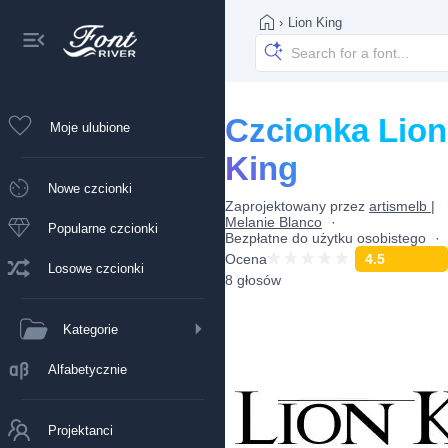
›
Lion King
Czcionka Lion
Moje ulubione
King
Nowe czcionki
Zaprojektowany przez
artismelb |
Melanie Blanco
Popularne czcionki
Bezpłatne do użytku osobistego
Ocena
4.5
Losowe czcionki
8 głosów
Kategorie
Alfabetycznie
Projektanci