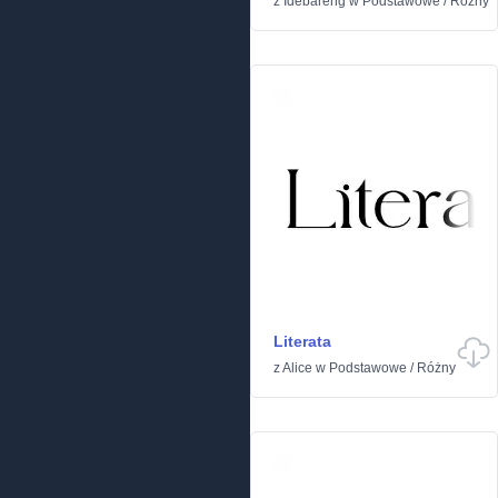
z
Idebareng
w
Podstawowe
/
Różny
Literata
z
Alice
w
Podstawowe
/
Różny