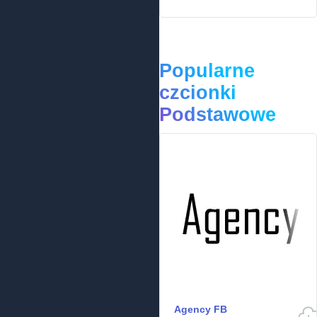
Popularne
czcionki
Podstawowe
Agency FB