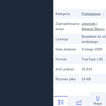
Kategoria
Podstawowe
›
Zaprojektowany
artismelb |
przez
Melanie Blanco
Bezpłatne do uż
Licencja
osobistego
Data dodania
9 lutego 2008
Format
TrueType (.ttf)
,
Ilość pobrań
25,814
Rozmiar pliku
14 KB
Mapa