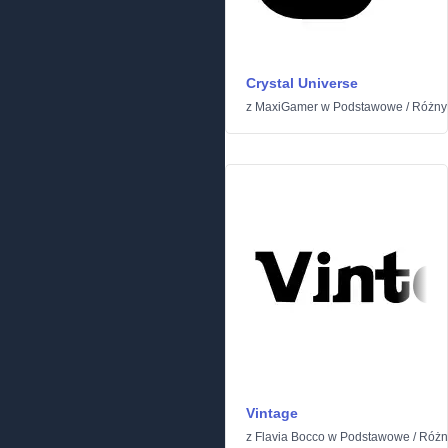
Crystal Universe
z
MaxiGamer
w
Podstawowe
/
Różny
Vintage
z
Flavia Bocco
w
Podstawowe
/
Różn