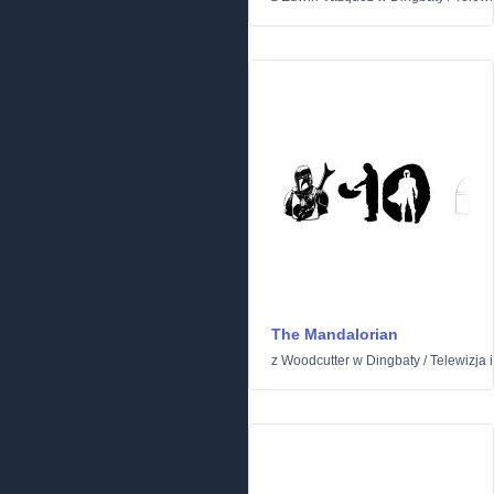
The Mandalorian
z
Woodcutter
w
Dingbaty
/
Telewizja i