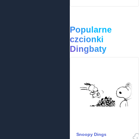
Popularne
czcionki
Dingbaty
Snoopy Dings