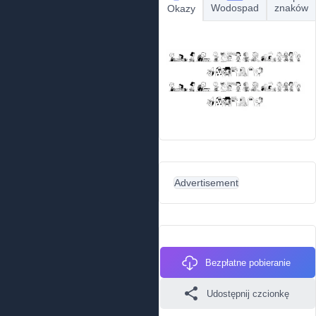
Wodospad
znaków
Okazy
Advertisement
Bezpłatne pobieranie
Udostępnij czcionkę