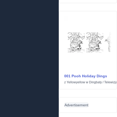
001 Pooh Holiday Dings
z
Yellowyellow
w
Dingbaty
/
Telewizja
Advertisement