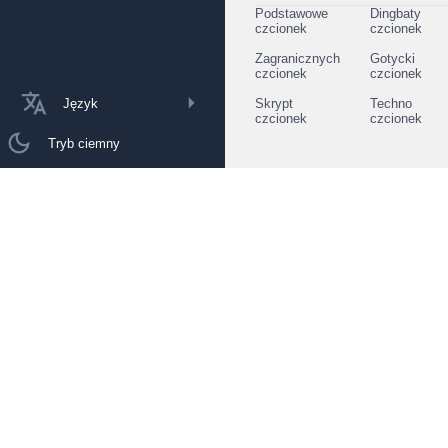
Podstawowe
Dingbaty
czcionek
czcionek
Zagranicznych
Gotycki
czcionek
czcionek
Język
Skrypt
Techno
czcionek
czcionek
Tryb ciemny