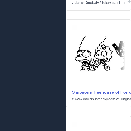
z
Jbs
w
Dingbaty
/
Telewizja i film
Simpsons Treehouse of Horro
z
www.davidpustansky.com
w
Dingba