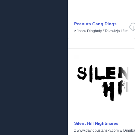
Peanuts Gang Dings
z
Jbs
w
Dingbaty
/
Telewizja i film
Silent Hill Nightmares
z
www.davidpustansky.com
w
Dingba