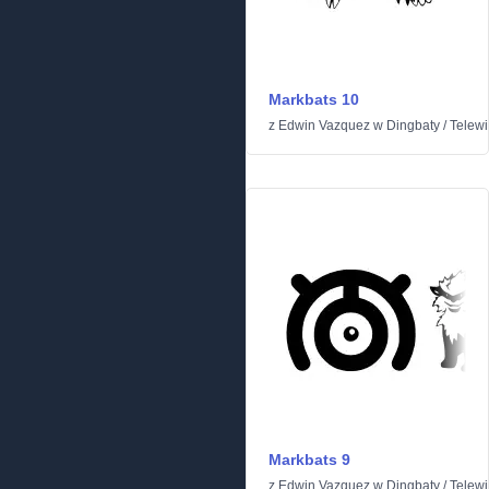
Markbats 10
z
Edwin Vazquez
w
Dingbaty
/
Telewiz
Markbats 9
z
Edwin Vazquez
w
Dingbaty
/
Telewiz