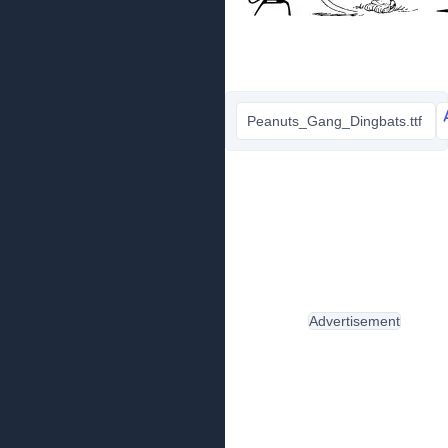
Peanuts_Gang_Dingbats.ttf
Advertisement