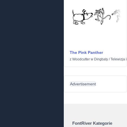
The Pink Panther
z
Woodcutter
w
Dingbaty
/
Telewizja i
Advertisement
FontRiver Kategorie