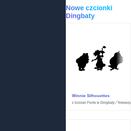
Nowe czcionki
Dingbaty
Winnie Silhouettes
z
Iconian Fonts
w
Dingbaty
/
Telewizja