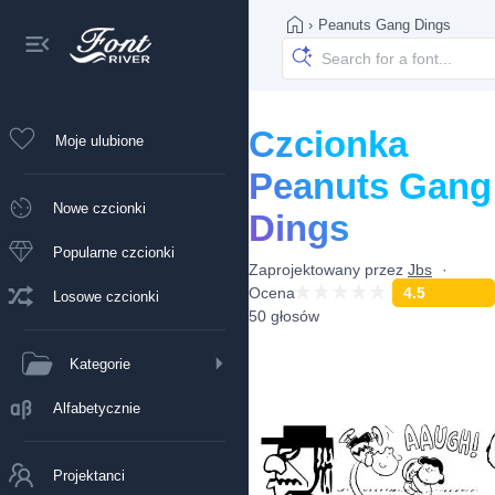
›
Peanuts Gang Dings
Czcionka
Moje ulubione
Peanuts Gang
Nowe czcionki
Dings
Popularne czcionki
Zaprojektowany przez
Jbs
Ocena
4.5
Losowe czcionki
50 głosów
Kategorie
Alfabetycznie
Projektanci