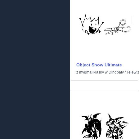
Object Show Ultimate
z
mygmailklasky
w
Dingbaty
/
Telewizj