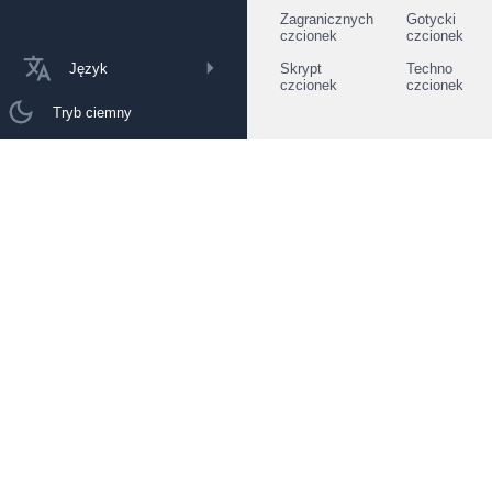
Zagranicznych
Gotycki
czcionek
czcionek
Język
Skrypt
Techno
czcionek
czcionek
Tryb ciemny