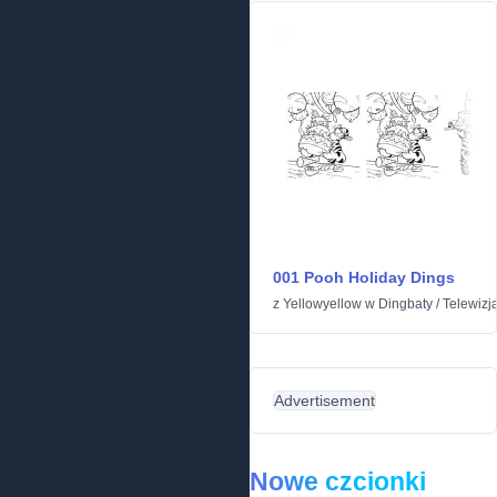
001 Pooh Holiday Dings
z
Yellowyellow
w
Dingbaty
/
Telewizja
Advertisement
Nowe czcionki