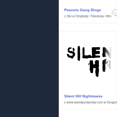
Peanuts Gang Dings
z
Jbs
w
Dingbaty
/
Telewizja i film
Silent Hill Nightmares
z
www.davidpustansky.com
w
Dingba