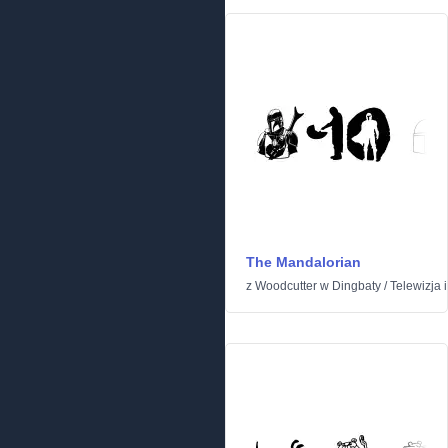
The Mandalorian
z
Woodcutter
w
Dingbaty
/
Telewizja i