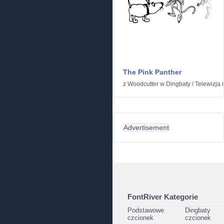
The Pink Panther
z
Woodcutter
w
Dingbaty
/
Telewizja i
Advertisement
FontRiver Kategorie
Podstawowe
Dingbaty
czcionek
czcionek