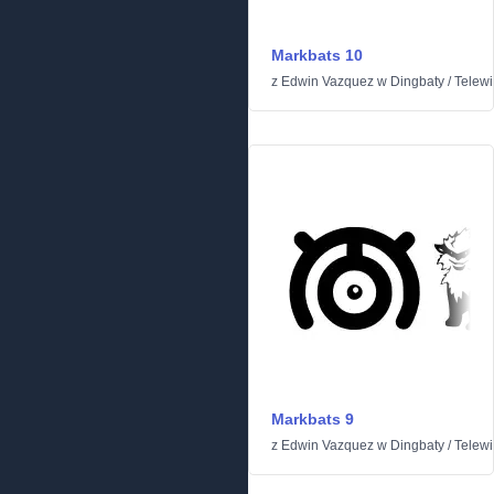
Markbats 10
z
Edwin Vazquez
w
Dingbaty
/
Telewiz
Markbats 9
z
Edwin Vazquez
w
Dingbaty
/
Telewiz