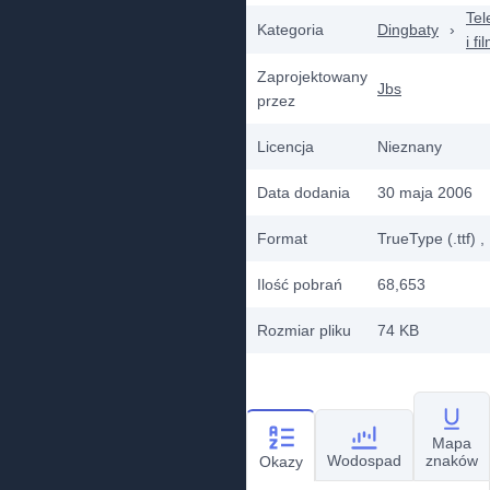
Tel
Kategoria
Dingbaty
›
i fi
Zaprojektowany
Jbs
przez
Licencja
Nieznany
Data dodania
30 maja 2006
Format
TrueType (.ttf)
,
Ilość pobrań
68,653
Rozmiar pliku
74 KB
Mapa
Wodospad
znaków
Okazy