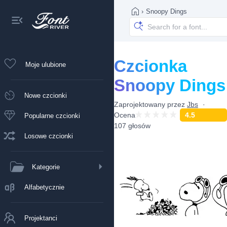
›
Snoopy Dings
Czcionka
Moje ulubione
Snoopy Dings
Nowe czcionki
Zaprojektowany przez
Jbs
Ocena
4.5
Popularne czcionki
107 głosów
Losowe czcionki
Kategorie
Alfabetycznie
Projektanci