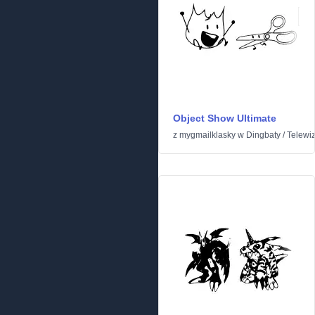
Object Show Ultimate
z
mygmailklasky
w
Dingbaty
/
Telewizj