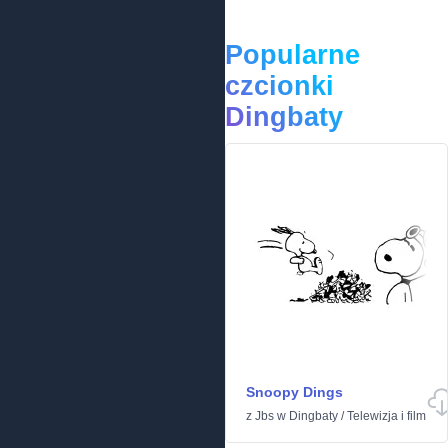
Popularne
czcionki
Dingbaty
Snoopy Dings
z
Jbs
w
Dingbaty
/
Telewizja i film