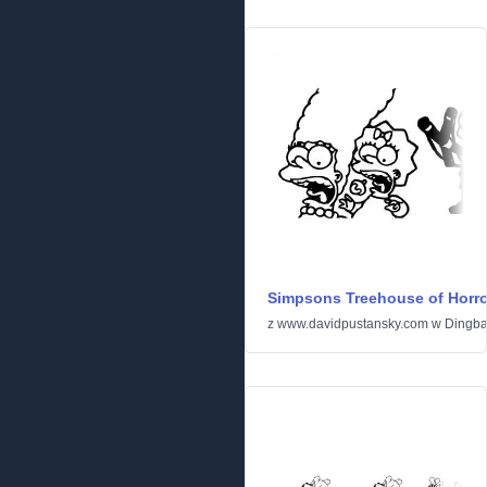
Simpsons Treehouse of Horro
z
www.davidpustansky.com
w
Dingba