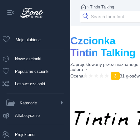
›
Tintin Talking
Czcionka
Moje ulubione
Tintin Talking
Nowe czcionki
Zaprojektowany przez
nieznanego
autora
Popularne czcionki
Ocena
3
31 głosów
Losowe czcionki
Kategorie
Alfabetycznie
Projektanci