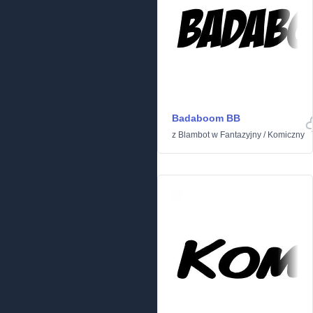
Badaboom BB
z
Blambot
w
Fantazyjny
/
Komiczny