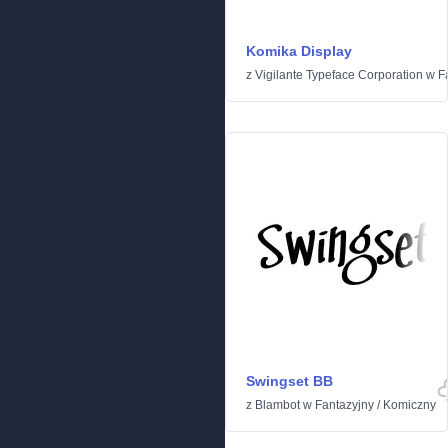
Komika Display
z
Vigilante Typeface Corporation
w
F
Swingset BB
z
Blambot
w
Fantazyjny
/
Komiczny