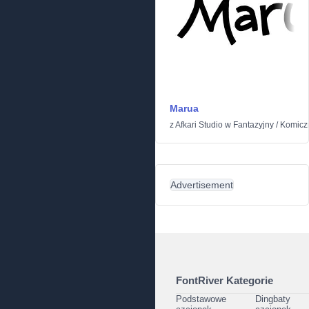
Marua
z
Afkari Studio
w
Fantazyjny
/
Komicz
Advertisement
FontRiver Kategorie
Podstawowe
Dingbaty