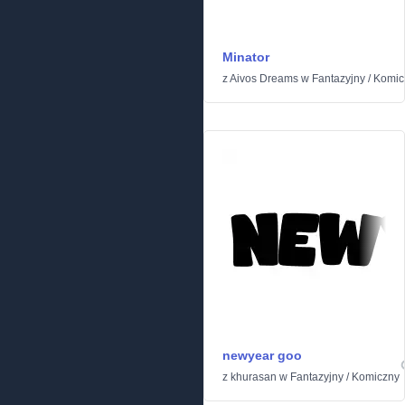
Minator
z
Aivos Dreams
w
Fantazyjny
/
Komic
newyear goo
z
khurasan
w
Fantazyjny
/
Komiczny