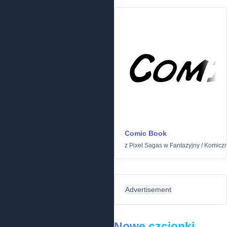
Comic Book
z
Pixel Sagas
w
Fantazyjny
/
Komicz
Advertisement
Nowe czcionki