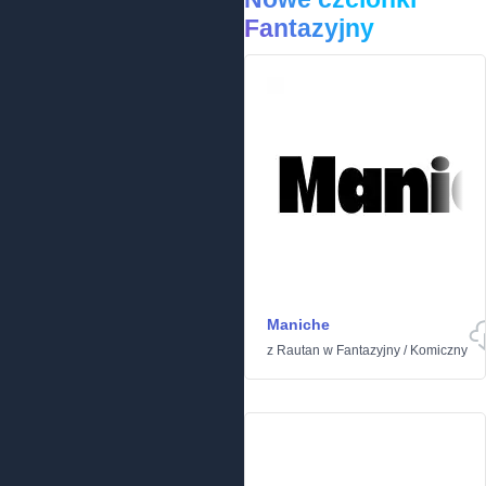
Fantazyjny
Maniche
z
Rautan
w
Fantazyjny
/
Komiczny