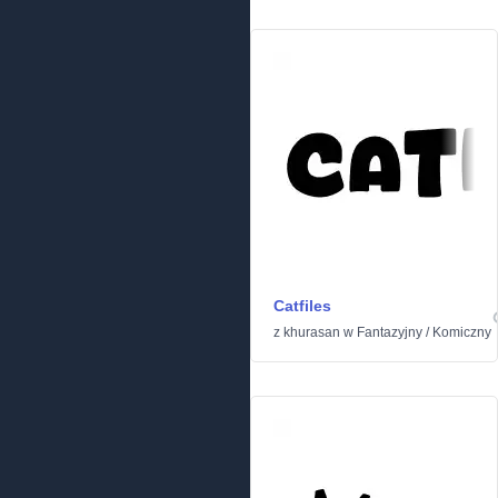
Catfiles
z
khurasan
w
Fantazyjny
/
Komiczny