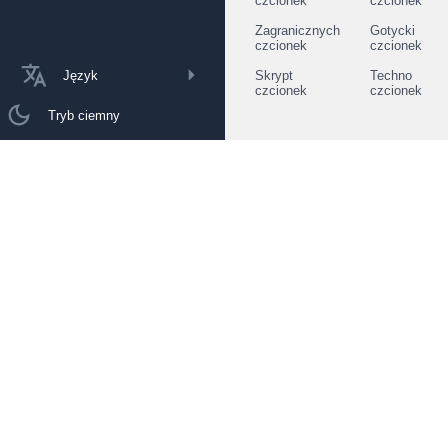
czcionek
czcionek
Zagranicznych
Gotycki
czcionek
czcionek
Język
Skrypt
Techno
czcionek
czcionek
Tryb ciemny