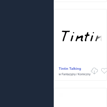
Tintin Talking
w
Fantazyjny
/
Komiczny